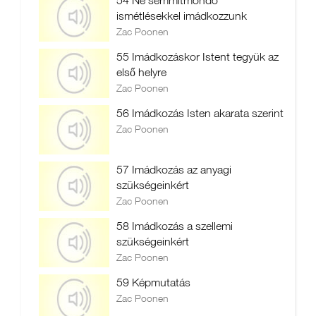
54 Ne semmitmondó
ismétlésekkel imádkozzunk
Zac Poonen
55 Imádkozáskor Istent tegyük az
első helyre
Zac Poonen
56 Imádkozás Isten akarata szerint
Zac Poonen
57 Imádkozás az anyagi
szükségeinkért
Zac Poonen
58 Imádkozás a szellemi
szükségeinkért
Zac Poonen
59 Képmutatás
Zac Poonen