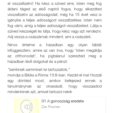
el visszafizetni! Ha kész a szíved erre, Isten meg fog
áldani téged az első naptól fogva, hogy elkezdted
visszafizetni az adósságodat; még ha 15 évet vesz is
igénybe a teljes adósságod visszafizetése. Isten nem
fog várni, amíg a teljes adósságot visszafizeted. Látja a
szíved készségét és látja, hogy kész vagy azt rendezni.
Adj vissza a császárnak mindent, ami a császáré.
Nincs értelme a házadban egy olyan táblát
kifüggeszteni, amire az van írva, hogy 'Isten megáldja
az otthonodat', ha jogtalanul szerezted meg a
házadban lévő dolgokat és a pénzt:
"senkinek semmivel ne tartozzatok,"
mondja a Biblia a Róma 13:8-ban. Kezdd el ma! Hozzál
egy döntést most, amikor befejezed ennek a
tanulmánynak az olvasását, hogy visszaadod
mindenkinek azt, amivel tartozol nekik
01 A gonoszság eredete
Zac Poonen