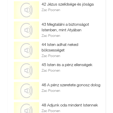
42 Jézus szelídsége és jósága
Zac Poonen
43 Megtalálni a biztonságot
Istenben, mint Atyában
Zac Poonen
44 Isten adhat neked
bölcsességet
Zac Poonen
45 Isten és a pénz ellenségek
Zac Poonen
46 A pénz szeretete gonosz dolog
Zac Poonen
48 Adjunk oda mindent Istennek
Zac Poonen