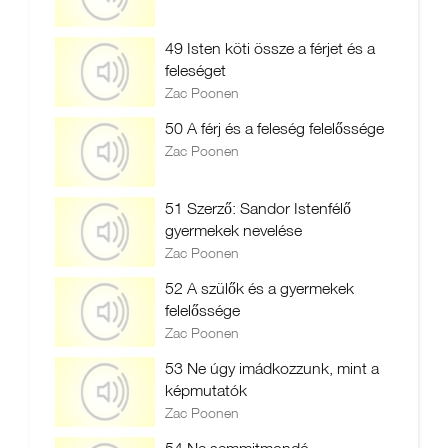
49 Isten köti össze a férjet és a
feleséget
Zac Poonen
50 A férj és a feleség felelőssége
Zac Poonen
51 Szerző: Sandor Istenfélő
gyermekek nevelése
Zac Poonen
52 A szülők és a gyermekek
felelőssége
Zac Poonen
53 Ne úgy imádkozzunk, mint a
képmutatók
Zac Poonen