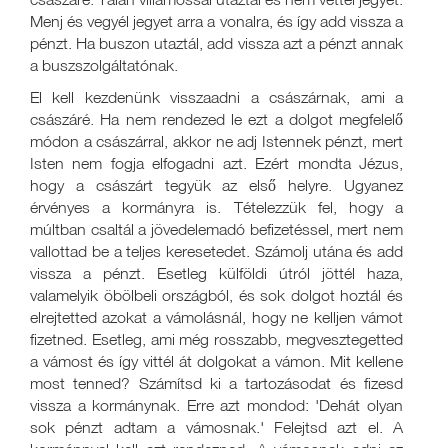
Menj és vegyél jegyet arra a vonalra, és így add vissza a
pénzt. Ha buszon utaztál, add vissza azt a pénzt annak
a buszszolgáltatónak.
El kell kezdenünk visszaadni a császárnak, ami a
császáré. Ha nem rendezed le ezt a dolgot megfelelő
módon a császárral, akkor ne adj Istennek pénzt, mert
Isten nem fogja elfogadni azt. Ezért mondta Jézus,
hogy a császárt tegyük az első helyre. Ugyanez
érvényes a kormányra is. Tételezzük fel, hogy a
múltban csaltál a jövedelemadó befizetéssel, mert nem
vallottad be a teljes keresetedet. Számolj utána és add
vissza a pénzt. Esetleg külföldi útról jöttél haza,
valamelyik öbölbeli országból, és sok dolgot hoztál és
elrejtetted azokat a vámolásnál, hogy ne kelljen vámot
fizetned. Esetleg, ami még rosszabb, megvesztegetted
a vámost és így vittél át dolgokat a vámon. Mit kellene
most tenned? Számítsd ki a tartozásodat és fizesd
vissza a kormánynak. Erre azt mondod: 'Dehát olyan
sok pénzt adtam a vámosnak.' Felejtsd azt el. A