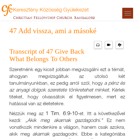
Keresztény Közösség Gyülekezet
Togg
Christian Fellowship Church, Bangalore
navigat
47 Add vissza, ami a másoké
Transcript of 47 Give Back
What Belongs To Others
Szeretnénk egy kicsit jobban megvizsgálni ezt a témát,
ahogyan megvizsgáltuk az utolsó két
tanulmányunkban, ez pedig arról szól, hogy
a pénz és
az anyagi dolgok szeretete tönkretehet minket.
Kérlek
titeket, hogy olvassátok el figyelmesen, mert ez
hatással van az életetekre.
1 Tim. 6:9-10
Nézzük meg az
-et. Itt a következővel
kezdi:
„Akik meg akarnak gazdagodni."
Ez nem
vonatkozik mindenkire a világon, hanem csak azokra,
akik meg
akarnak
gazdagodni. Ebbe a kategóriába