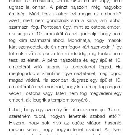
épület 10. emeletére, de ha okos ember vagy, nem
ugrasz le onnan. A pénzt hajszolni még nagyobb
őrültség. Miért teszik akkor ezt mégis az emberek?
Azért, mert nem gondolnak arra a kárra, ami abból
származni fog. Pontosan úgy, mint az ostoba ember,
aki kiugrik a 10. emeletről és azt gondolja, hogy nem
fog kára származni abból. Mondhatja, hogy 'mások
kárt szenvedtek, de én nem fogok kárt szenvedni.' Így
fut sok hívő is a pénz után mindaddig, míg tönkre nem
teszi az életét. A pénz hajszolása és egy épület 10.
emeletéről való kiugrás is tönkretehet téged. Ha
megfogadod a Szentírás figyelmeztetését, meg fogod
magad védeni. Ha azonban kiugrasz egy épület 10.
emeletéről és azt mondod, hogy Isten meg fog engem
védeni, ostoba vagy. Isten nem fog megvédeni egy
embert, aki leugrik a templom tornyáról.
Lehet, hogy egy személy őszintén az mondja: 'Uram,
szeretném tudni, hogyan lehetnék szabad ettől?'
Hiszem, hogy sok hívő az egész világon hasonló
módon keresi, hogy hogyan lehet szabad. Az ilyen