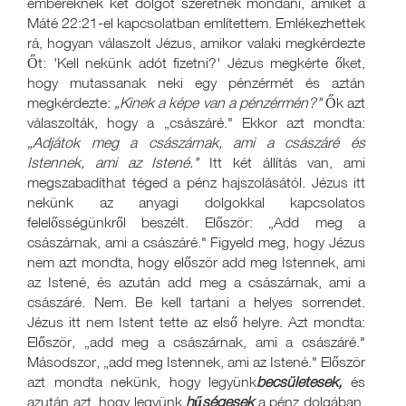
embereknek két dolgot szeretnék mondani, amiket a
Máté 22:21-el kapcsolatban említettem. Emlékezhettek
rá, hogyan válaszolt Jézus, amikor valaki megkérdezte
Őt: 'Kell nekünk adót fizetni?' Jézus megkérte őket,
hogy mutassanak neki egy pénzérmét és aztán
megkérdezte:
„Kinek a képe van a pénzérmén?"
Ők azt
válaszolták, hogy a „császáré." Ekkor azt mondta:
„Adjátok meg a császárnak, ami a császáré és
Istennek, ami az Istené."
Itt két állítás van, ami
megszabadíthat téged a pénz hajszolásától. Jézus itt
nekünk az anyagi dolgokkal kapcsolatos
felelősségünkről beszélt. Először: „Add meg a
császárnak, ami a császáré." Figyeld meg, hogy Jézus
nem azt mondta, hogy először add meg Istennek, ami
az Istené, és azután add meg a császárnak, ami a
császáré. Nem. Be kell tartani a helyes sorrendet.
Jézus itt nem Istent tette az első helyre. Azt mondta:
Először, „add meg a császárnak, ami a császáré."
Másodszor, „add meg Istennek, ami az Istené." Először
azt mondta nekünk, hogy legyünk
becsületesek,
és
azután azt, hogy legyünk
hűségesek
a pénz dolgában.