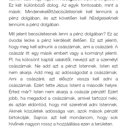
Ez két különböző dolog. Az egyik fontosabb, mint a
másik: Mindenekelőtt
becsületesnek
kell lennünk a
pénz dolgában, és azt követően kell
hűségeseknek
lennünk a pénz dolgában.
Mit jelent becsületesnek lenni a pénz dolgában? Ez az
óvodai lecke a pénz kérdését illetően. Ez azt jelenti,
hogy meg kell adnunk a császárnak, ami a császáré. A
császár itt egy másik embert vagy a kormányt jelenti.
Pl. ha kölcsönt kaptál valakitől, nevezd azt a személyt
császárnak. Ne add azt a pénzt Istennek. Isten ezt
nem akarja. Add meg az adósságodat a császárnak.
Ami a császáré, azt először vissza kell adni a
császárnak. Ezért tette Jézus Istent a második helyre.
Érted már? Isten nem akarja a császár pénzét! Ezért
jobb, ha megadod a császárnak, amivel tartozol neki,
és aztán eldöntöd, hogy mit szeretnél adni Istennek.
Akinek közületek adóssága van, azok mások pénzét
birtokolják. Sajnos azt kell mondanom, hogy sok
hívőnek nagyon rossz a hozzáállása ezen a területen.