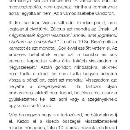
kormánnyal kell azt rendezned. A vámosnak adni az
megvesztegetés, nem ugyanaz, mintha a kormánynak
adnál; egyáltalán nem. Az a vámos zsebébe vándorolt.
Itt kell kezdeni. Vissza kell adni minden pénzt, amit
jogtalanul elvettünk. Zákeus azt mondta az Úrnak:
„A
négyszeresét fogom visszaadni annak, amit jogtalanul
elvettem az emberektől."
(Lukács 19:8). Kiszámolta a
kamatot és azt mondta: „Sok évvel ezelőtt vettem el. Az
emberek betehették volna azt a bankba és sok
kamatot kaphattak volna érte. Inkább visszaadom a
négyszeresét.' Aztán gondolt mindazokra, akiknek
nem tudta a címét és nem tudta hogyan adhatná
vissza a pénzüket, ezért azt mondta: 'Visszaadom azt
helyette a szegényeknek.' Ha tartozol olyan
embereknek, akikről nem tudod, hol élnek ma, akkor a
gyülekezetnek kell azt adni vagy a szegényeknek;
egyiknek a kettő közül.
Még ha nagyon nagy is a tartozásod, ne bátortalanodj
el. Kezdd el a kisebb összegek visszafizetésével
minden hónapban, talán 10 rúpiával havonta, de kezdd