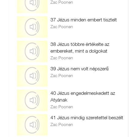
Zac Poonen
37 Jézus minden embert tisztelt
Zac Poonen
38 Jézus többre értékelte az
embereket, mint a dolgokat
Zac Poonen
39 Jézus nem volt népszerű
Zac Poonen
40 Jézus engedelmeskedett az
Atyának
Zac Poonen
41 Jézus mindig szeretettel beszélt
Zac Poonen