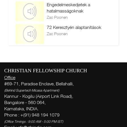
Engedelmeskedjetek a
hatalmasságoknak
Zac Poonen
72 Keresztyén alaptanítások
Zac Poonen
CHRISTIAN FELLOWSHIP CHURCH
Office
#69-71, Paradise Enclave, Bellahalli,
(Behind Supertech Micasa Apartment)
Kannur - Kogilu (Airport Link Road),
Bangalore - 560 064,
Karnataka, INDIA.
Phone : +(91) 948 194 1079
(Office Timings : 9:00 AM - 5:00 PM IST)