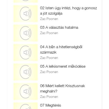
02 Isten úgy intézi, hogy a gonosz
a jót szolgálja
Zac Poonen
03 A választás hatalma
Zac Poonen
04 A bűn a hitetlenségből
származik
Zac Poonen
05 A lelkiismeret működése
Zac Poonen
06 Miért kellett Krisztusnak
meghalni?
Zac Poonen
07 Megtérés