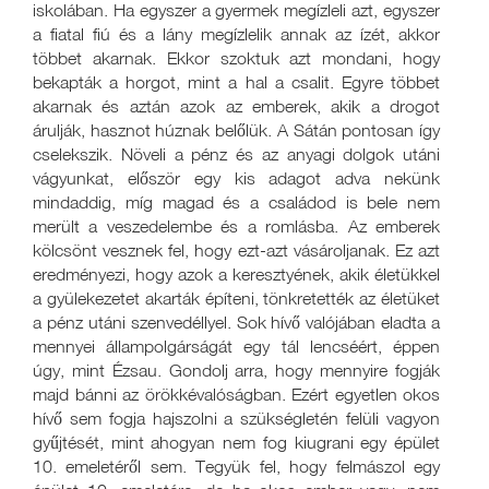
iskolában. Ha egyszer a gyermek megízleli azt, egyszer
a fiatal fiú és a lány megízlelik annak az ízét, akkor
többet akarnak. Ekkor szoktuk azt mondani, hogy
bekapták a horgot, mint a hal a csalit. Egyre többet
akarnak és aztán azok az emberek, akik a drogot
árulják, hasznot húznak belőlük. A Sátán pontosan így
cselekszik. Növeli a pénz és az anyagi dolgok utáni
vágyunkat, először egy kis adagot adva nekünk
mindaddig, míg magad és a családod is bele nem
merült a veszedelembe és a romlásba. Az emberek
kölcsönt vesznek fel, hogy ezt-azt vásároljanak. Ez azt
eredményezi, hogy azok a keresztyének, akik életükkel
a gyülekezetet akarták építeni, tönkretették az életüket
a pénz utáni szenvedéllyel. Sok hívő valójában eladta a
mennyei állampolgárságát egy tál lencséért, éppen
úgy, mint Ézsau. Gondolj arra, hogy mennyire fogják
majd bánni az örökkévalóságban. Ezért egyetlen okos
hívő sem fogja hajszolni a szükségletén felüli vagyon
gyűjtését, mint ahogyan nem fog kiugrani egy épület
10. emeletéről sem. Tegyük fel, hogy felmászol egy