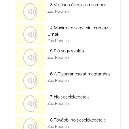
13 Vallásos és szellemi ember
Zac Poonen
14 Maximum vagy minimum az
Úrnak
Zac Poonen
15 Fiú vagy szolga
Zac Poonen
16 A Tízparancsolat megtartása
Zac Poonen
17 Holt cselekedetek
Zac Poonen
18 További holt cselekedetek
Zac Poonen