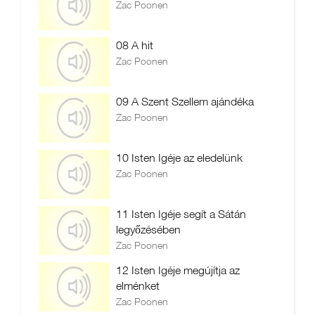
Zac Poonen
08 A hit
Zac Poonen
09 A Szent Szellem ajándéka
Zac Poonen
10 Isten Igéje az eledelünk
Zac Poonen
11 Isten Igéje segít a Sátán
legyőzésében
Zac Poonen
12 Isten Igéje megújítja az
elménket
Zac Poonen