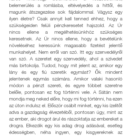
belemerülés a romlásba, eltévelyedés a hittől, és
magunk átszegezése sok fájdalommal. Vágysz egy
ilyen életre? Csak annyit kell tenned ehhez, hogy a
szükségeiden felüli pénzkeresetet hajszold. Az Úr
nincs ellene a megélhetésünkhöz szükséges
keresetnek. Az Úr nincs ellene, hogy a bevételünk
növeléséhez keressünk magasabb fizetést jelentő
munkahelyet. Nem erről van szó. Itt egy szenvedélyről
van szó. A szeretet egy szenvedély, ahol a szívedet
más birtokolja. Tudod, hogy mit jelent az, amikor egy
lány és egy fiú szeretik egymást? Ők mindent
jelentenek egymás számára. Amikor valaki hasonló
módon a pénzt szereti, és egyre többet szeretne
belőle, pontosan ez fog történni vele. A Sátán nem
mondja meg neked előre, hogy mi fog történni, ha ezen
az úton indulsz el. Először csábít minket, egy kis ízelítőt
adva a gazdagság élvezetéből, pontosan úgy, mint az
az ember, aki drogot árul és rászoktatja az embereket a
drogra. Elkezdik egy kis adag drog adásával, esetleg
édességben, néha ingyen, egy kisgyereknek az