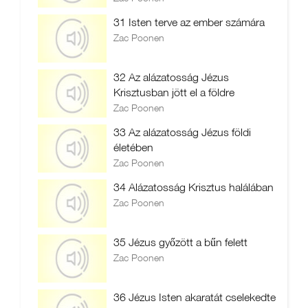
31 Isten terve az ember számára
Zac Poonen
32 Az alázatosság Jézus
Krisztusban jött el a földre
Zac Poonen
33 Az alázatosság Jézus földi
életében
Zac Poonen
34 Alázatosság Krisztus halálában
Zac Poonen
35 Jézus győzött a bűn felett
Zac Poonen
36 Jézus Isten akaratát cselekedte