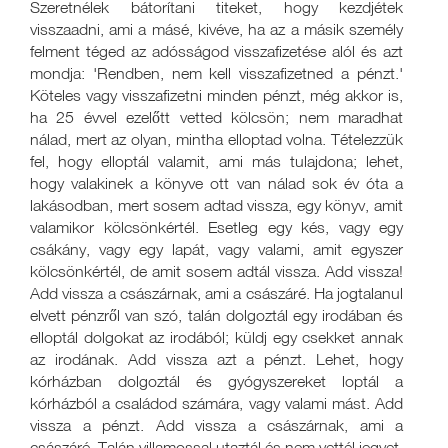
Szeretnélek bátorítani titeket, hogy kezdjétek
visszaadni, ami a másé, kivéve, ha az a másik személy
felment téged az adósságod visszafizetése alól és azt
mondja: 'Rendben, nem kell visszafizetned a pénzt.'
Köteles vagy visszafizetni minden pénzt, még akkor is,
ha 25 évvel ezelőtt vetted kölcsön; nem maradhat
nálad, mert az olyan, mintha elloptad volna. Tételezzük
fel, hogy elloptál valamit, ami más tulajdona; lehet,
hogy valakinek a könyve ott van nálad sok év óta a
lakásodban, mert sosem adtad vissza, egy könyv, amit
valamikor kölcsönkértél. Esetleg egy kés, vagy egy
csákány, vagy egy lapát, vagy valami, amit egyszer
kölcsönkértél, de amit sosem adtál vissza. Add vissza!
Add vissza a császárnak, ami a császáré. Ha jogtalanul
elvett pénzről van szó, talán dolgoztál egy irodában és
elloptál dolgokat az irodából; küldj egy csekket annak
az irodának. Add vissza azt a pénzt. Lehet, hogy
kórházban dolgoztál és gyógyszereket loptál a
kórházból a családod számára, vagy valami mást. Add
vissza a pénzt. Add vissza a császárnak, ami a
császáré. Talán villamossal utaztál és nem vettél jegyet.