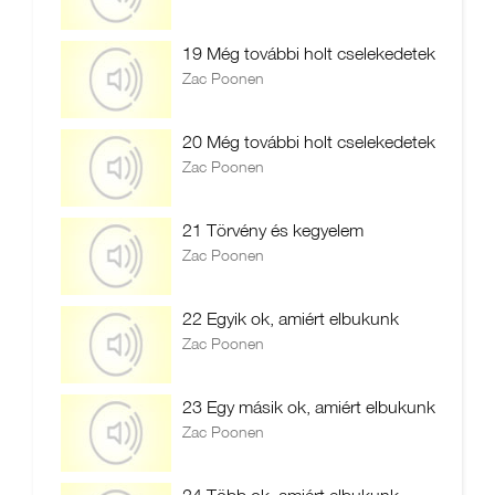
19 Még további holt cselekedetek
Zac Poonen
20 Még további holt cselekedetek
Zac Poonen
21 Törvény és kegyelem
Zac Poonen
22 Egyik ok, amiért elbukunk
Zac Poonen
23 Egy másik ok, amiért elbukunk
Zac Poonen