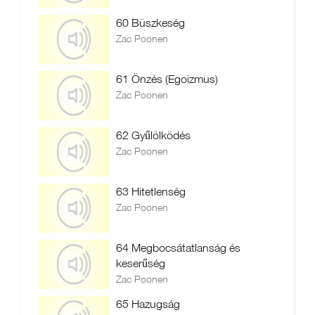
60 Büszkeség
Zac Poonen
61 Önzés (Egoizmus)
Zac Poonen
62 Gyűlölködés
Zac Poonen
63 Hitetlenség
Zac Poonen
64 Megbocsátatlanság és
keserűség
Zac Poonen
65 Hazugság