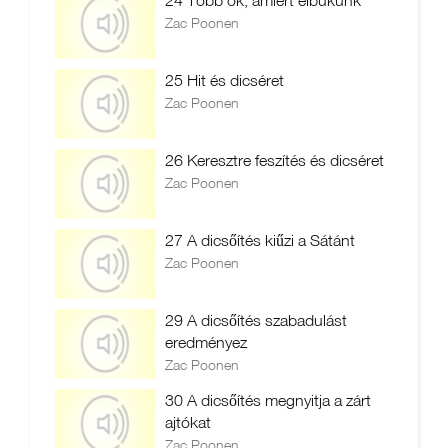
24 Több ok, amiért elbukunk
Zac Poonen
25 Hit és dicséret
Zac Poonen
26 Keresztre feszítés és dicséret
Zac Poonen
27 A dicsőítés kiűzi a Sátánt
Zac Poonen
29 A dicsőítés szabadulást
eredményez
Zac Poonen
30 A dicsőítés megnyitja a zárt
ajtókat
Zac Poonen