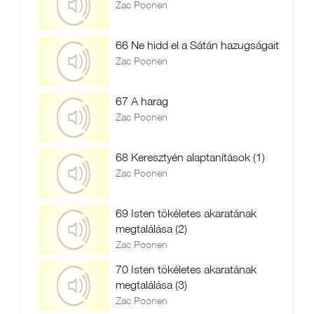
Zac Poonen
66 Ne hidd el a Sátán hazugságait
Zac Poonen
67 A harag
Zac Poonen
68 Keresztyén alaptanítások (1)
Zac Poonen
69 Isten tökéletes akaratának
megtalálása (2)
Zac Poonen
70 Isten tökéletes akaratának
megtalálása (3)
Zac Poonen