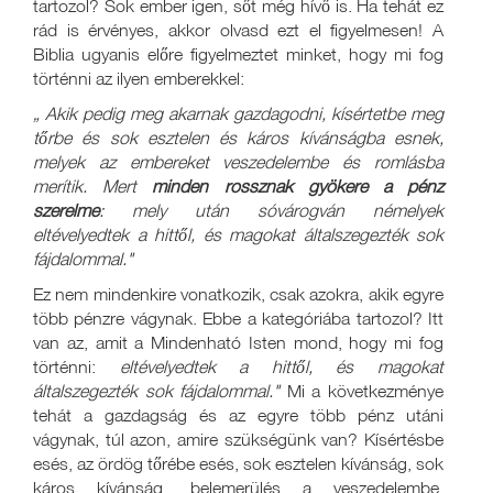
tartozol? Sok ember igen, sőt még hívő is. Ha tehát ez
rád is érvényes, akkor olvasd ezt el figyelmesen! A
Biblia ugyanis előre figyelmeztet minket, hogy mi fog
történni az ilyen emberekkel:
„
Akik pedig meg akarnak gazdagodni, kísértetbe meg
tőrbe és sok esztelen és káros kívánságba esnek,
melyek az embereket veszedelembe és romlásba
merítik. Mert
minden rossznak gyökere a pénz
szerelme
: mely után sóvárogván némelyek
eltévelyedtek a hittől, és magokat általszegezték sok
fájdalommal."
Ez nem mindenkire vonatkozik, csak azokra, akik egyre
több pénzre vágynak. Ebbe a kategóriába tartozol? Itt
van az, amit a Mindenható Isten mond, hogy mi fog
történni:
eltévelyedtek a hittől, és magokat
általszegezték sok fájdalommal."
Mi a következménye
tehát a gazdagság és az egyre több pénz utáni
vágynak, túl azon, amire szükségünk van? Kísértésbe
esés, az ördög tőrébe esés, sok esztelen kívánság, sok
káros kívánság, belemerülés a veszedelembe,