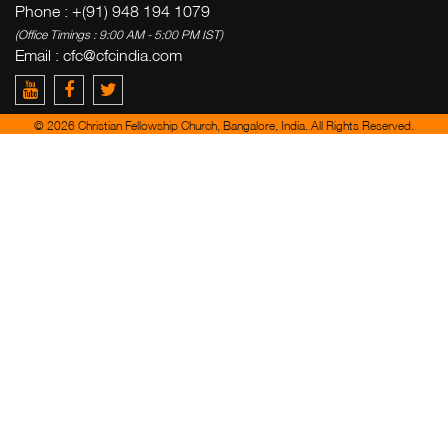
Phone : +(91) 948 194 1079
(Office Timings : 9:00 AM - 5:00 PM IST)
Email :
cfc@cfcindia.com
© 2026 Christian Fellowship Church, Bangalore, India. All Rights Reserved.