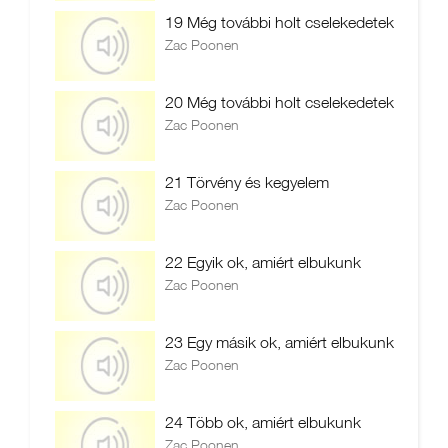
19 Még további holt cselekedetek
Zac Poonen
20 Még további holt cselekedetek
Zac Poonen
21 Törvény és kegyelem
Zac Poonen
22 Egyik ok, amiért elbukunk
Zac Poonen
23 Egy másik ok, amiért elbukunk
Zac Poonen
24 Több ok, amiért elbukunk
Zac Poonen