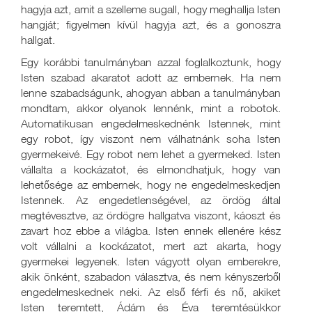
hagyja azt, amit a szelleme sugall, hogy meghallja Isten
hangját; figyelmen kívül hagyja azt, és a gonoszra
hallgat.
Egy korábbi tanulmányban azzal foglalkoztunk, hogy
Isten szabad akaratot adott az embernek. Ha nem
lenne szabadságunk, ahogyan abban a tanulmányban
mondtam, akkor olyanok lennénk, mint a robotok.
Automatikusan engedelmeskednénk Istennek, mint
egy robot, így viszont nem válhatnánk soha Isten
gyermekeivé. Egy robot nem lehet a gyermeked. Isten
vállalta a kockázatot, és elmondhatjuk, hogy van
lehetősége az embernek, hogy ne engedelmeskedjen
Istennek. Az engedetlenségével, az ördög által
megtévesztve, az ördögre hallgatva viszont, káoszt és
zavart hoz ebbe a világba. Isten ennek ellenére kész
volt vállalni a kockázatot, mert azt akarta, hogy
gyermekei legyenek. Isten vágyott olyan emberekre,
akik önként, szabadon választva, és nem kényszerből
engedelmeskednek neki. Az első férfi és nő, akiket
Isten teremtett, Ádám és Éva teremtésükkor