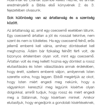
eredményéről a Biblia első könyvének 2. és 3.
fejezetében olvasunk.
Sok különbség van az ártatlanság és a szentség
között.
Az ártatlanság az, amit egy csecsemő esetében látunk.
Egy csecsemő ártatlan a jót és rosszat tekintve, nem
szent és nem is tökéletes. Ha egy csecsemő felnő, erős
jellemű emberré kell válnia, amihez döntéseket kell
meghoznia. Ádám bár fizikailag felnőtt férfi volt, de
bizonyos értelemben olyan volt, mint egy csecsemő.
Ártatlan volt és meg kellett hoznia egy döntést a rossz
elutasítására és Isten választására annak érdekében,
hogy érett, szellemi emberré váljon, amilyennek Isten
szerette volna, hogy legyen. Ebből megértjük az okot,
hogy Isten miért engedi meg nekünk, hogy a
vágyainkon keresztül meg legyünk kísértve olyan
dolgokkal, amiről tudjuk, hogy rossz és miért engedi
meg a Sátánnak, hogy kísértsen minket. Amikor
elutasítjuk, hogy engedjünk a gondolati kísértéseknek,