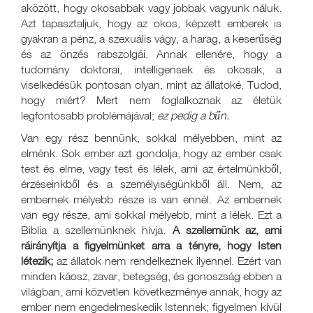
aközött, hogy okosabbak vagy jobbak vagyunk náluk.
Azt tapasztaljuk, hogy az okos, képzett emberek is
gyakran a pénz, a szexuális vágy, a harag, a keserűség
és az önzés rabszolgái. Annak ellenére, hogy a
tudomány doktorai, intelligensek és okosak, a
viselkedésük pontosan olyan, mint az állatoké. Tudod,
hogy miért? Mert nem foglalkoznak az életük
legfontosabb problémájával;
ez pedig a bűn.
Van egy rész bennünk, sokkal mélyebben, mint az
elménk. Sok ember azt gondolja, hogy az ember csak
test és elme, vagy test és lélek, ami az értelmünkből,
érzéseinkből és a személyiségünkből áll. Nem, az
embernek mélyebb része is van ennél. Az embernek
van egy része, ami sokkal mélyebb, mint a lélek. Ezt a
Biblia a szellemünknek hívja.
A szellemünk az, ami
ráirányítja a figyelmünket arra a tényre, hogy Isten
létezik;
az állatok nem rendelkeznek ilyennel. Ezért van
minden káosz, zavar, betegség, és gonoszság ebben a
világban, ami közvetlen következménye annak, hogy az
ember nem engedelmeskedik Istennek; figyelmen kívül