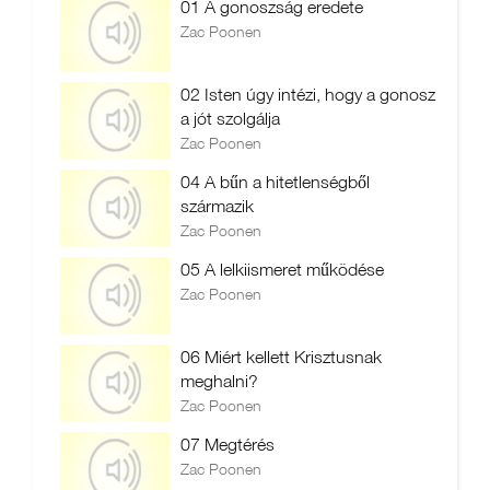
01 A gonoszság eredete
Zac Poonen
02 Isten úgy intézi, hogy a gonosz
a jót szolgálja
Zac Poonen
04 A bűn a hitetlenségből
származik
Zac Poonen
05 A lelkiismeret működése
Zac Poonen
06 Miért kellett Krisztusnak
meghalni?
Zac Poonen
07 Megtérés
Zac Poonen