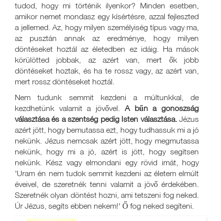
tudod, hogy mi történik ilyenkor? Minden esetben,
amikor nemet mondasz egy kísértésre, azzal fejleszted
a jellemed. Az, hogy milyen személyiség típus vagy ma,
az pusztán annak az eredménye, hogy milyen
döntéseket hoztál az életedben ez idáig. Ha mások
körülötted jobbak, az azért van, mert ők jobb
döntéseket hoztak, és ha te rossz vagy, az azért van,
mert rossz döntéseket hoztál.
Nem tudunk semmit kezdeni a múltunkkal, de
kezdhetünk valamit a jövővel.
A bűn a gonoszság
választása és a szentség pedig Isten választása.
Jézus
azért jött, hogy bemutassa ezt, hogy tudhassuk mi a jó
nekünk. Jézus nemcsak azért jött, hogy megmutassa
nekünk, hogy mi a jó, azért is jött, hogy segítsen
nekünk. Kész vagy elmondani egy rövid imát, hogy
'Uram én nem tudok semmit kezdeni az életem elmúlt
éveivel, de szeretnék tenni valamit a jövő érdekében.
Szeretnék olyan döntést hozni, ami tetszeni fog neked.
Úr Jézus, segíts ebben nekem!' Ő fog neked segíteni.