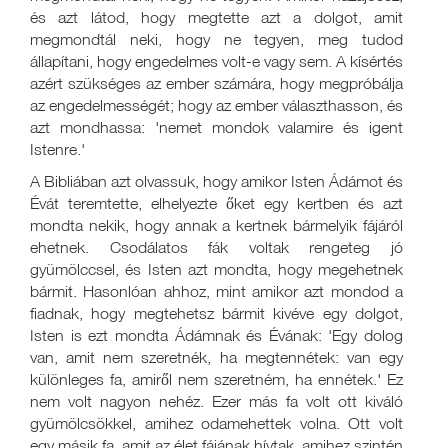
és azt látod, hogy megtette azt a dolgot, amit
megmondtál neki, hogy ne tegyen, meg tudod
állapítani, hogy engedelmes volt-e vagy sem. A kísértés
azért szükséges az ember számára, hogy megpróbálja
az engedelmességét; hogy az ember választhasson, és
azt mondhassa: 'nemet mondok valamire és igent
Istenre.'
A Bibliában azt olvassuk, hogy amikor Isten Ádámot és
Évát teremtette, elhelyezte őket egy kertben és azt
mondta nekik, hogy annak a kertnek bármelyik fájáról
ehetnek. Csodálatos fák voltak rengeteg jó
gyümölccsel, és Isten azt mondta, hogy megehetnek
bármit. Hasonlóan ahhoz, mint amikor azt mondod a
fiadnak, hogy megtehetsz bármit kivéve egy dolgot,
Isten is ezt mondta Ádámnak és Évának: 'Egy dolog
van, amit nem szeretnék, ha megtennétek: van egy
különleges fa, amiről nem szeretném, ha ennétek.' Ez
nem volt nagyon nehéz. Ezer más fa volt ott kiváló
gyümölcsökkel, amihez odamehettek volna. Ott volt
egy másik fa, amit az élet fájának hívtak, amihez szintén