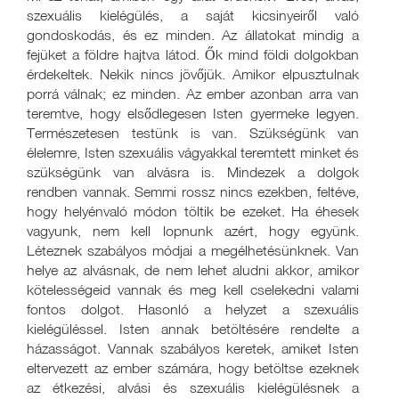
szexuális kielégülés, a saját kicsinyeiről való
gondoskodás, és ez minden. Az állatokat mindig a
fejüket a földre hajtva látod. Ők mind földi dolgokban
érdekeltek. Nekik nincs jövőjük. Amikor elpusztulnak
porrá válnak; ez minden. Az ember azonban arra van
teremtve, hogy elsődlegesen Isten gyermeke legyen.
Természetesen testünk is van. Szükségünk van
élelemre, Isten szexuális vágyakkal teremtett minket és
szükségünk van alvásra is. Mindezek a dolgok
rendben vannak. Semmi rossz nincs ezekben, feltéve,
hogy helyénvaló módon töltik be ezeket. Ha éhesek
vagyunk, nem kell lopnunk azért, hogy együnk.
Léteznek szabályos módjai a megélhetésünknek. Van
helye az alvásnak, de nem lehet aludni akkor, amikor
kötelességeid vannak és meg kell cselekedni valami
fontos dolgot. Hasonló a helyzet a szexuális
kielégüléssel. Isten annak betöltésére rendelte a
házasságot. Vannak szabályos keretek, amiket Isten
eltervezett az ember számára, hogy betöltse ezeknek
az étkezési, alvási és szexuális kielégülésnek a