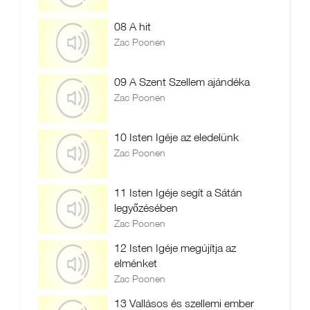
08 A hit
Zac Poonen
09 A Szent Szellem ajándéka
Zac Poonen
10 Isten Igéje az eledelünk
Zac Poonen
11 Isten Igéje segít a Sátán
legyőzésében
Zac Poonen
12 Isten Igéje megújítja az
elménket
Zac Poonen
13 Vallásos és szellemi ember