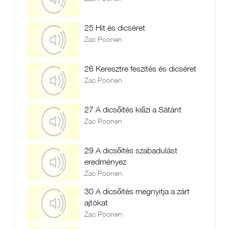
25 Hit és dicséret
Zac Poonen
26 Keresztre feszítés és dicséret
Zac Poonen
27 A dicsőítés kiűzi a Sátánt
Zac Poonen
29 A dicsőítés szabadulást
eredményez
Zac Poonen
30 A dicsőítés megnyitja a zárt
ajtókat
Zac Poonen