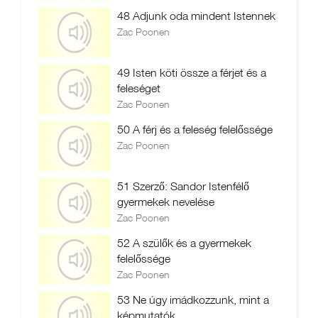
48 Adjunk oda mindent Istennek
Zac Poonen
49 Isten köti össze a férjet és a
feleséget
Zac Poonen
50 A férj és a feleség felelőssége
Zac Poonen
51 Szerző: Sandor Istenfélő
gyermekek nevelése
Zac Poonen
52 A szülők és a gyermekek
felelőssége
Zac Poonen
53 Ne úgy imádkozzunk, mint a
képmutatók