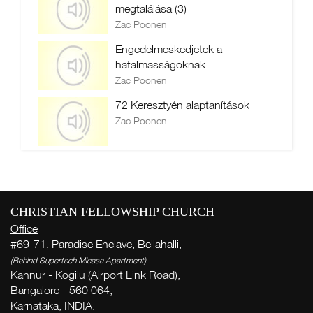
megtalálása (3)
Zac Poonen
Engedelmeskedjetek a
hatalmasságoknak
Zac Poonen
72 Keresztyén alaptanítások
Zac Poonen
CHRISTIAN FELLOWSHIP CHURCH
Office
#69-71, Paradise Enclave, Bellahalli,
(Behind Supertech Micasa Apartment)
Kannur - Kogilu (Airport Link Road),
Bangalore - 560 064,
Karnataka, INDIA.