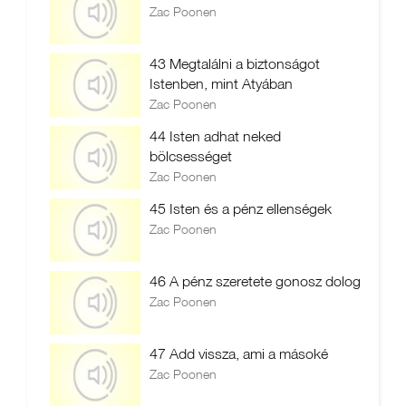
Zac Poonen
43 Megtalálni a biztonságot
Istenben, mint Atyában
Zac Poonen
44 Isten adhat neked
bölcsességet
Zac Poonen
45 Isten és a pénz ellenségek
Zac Poonen
46 A pénz szeretete gonosz dolog
Zac Poonen
47 Add vissza, ami a másoké
Zac Poonen