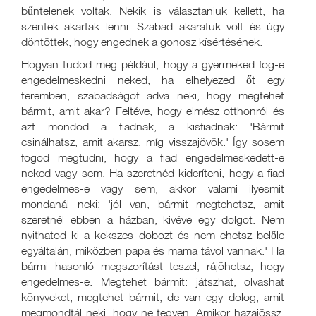
bűntelenek voltak. Nekik is választaniuk kellett, ha
szentek akartak lenni. Szabad akaratuk volt és úgy
döntöttek, hogy engednek a gonosz kísértésének.
Hogyan tudod meg például, hogy a gyermeked fog-e
engedelmeskedni neked, ha elhelyezed őt egy
teremben, szabadságot adva neki, hogy megtehet
bármit, amit akar? Feltéve, hogy elmész otthonról és
azt mondod a fiadnak, a kisfiadnak: 'Bármit
csinálhatsz, amit akarsz, míg visszajövök.' Így sosem
fogod megtudni, hogy a fiad engedelmeskedett-e
neked vagy sem. Ha szeretnéd kideríteni, hogy a fiad
engedelmes-e vagy sem, akkor valami ilyesmit
mondanál neki: 'jól van, bármit megtehetsz, amit
szeretnél ebben a házban, kivéve egy dolgot. Nem
nyithatod ki a kekszes dobozt és nem ehetsz belőle
egyáltalán, miközben papa és mama távol vannak.' Ha
bármi hasonló megszorítást teszel, rájöhetsz, hogy
engedelmes-e. Megtehet bármit: játszhat, olvashat
könyveket, megtehet bármit, de van egy dolog, amit
megmondtál neki, hogy ne tegyen. Amikor hazajössz,