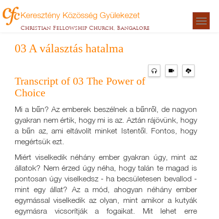
Keresztény Közösség Gyülekezet
Togg
Christian Fellowship Church, Bangalore
navigat
03 A választás hatalma
Transcript of 03 The Power of
Choice
Mi a bűn? Az emberek beszélnek a bűnről, de nagyon
gyakran nem értik, hogy mi is az. Aztán rájövünk, hogy
a bűn az, ami eltávolít minket Istentől. Fontos, hogy
megértsük ezt.
Miért viselkedik néhány ember gyakran úgy, mint az
állatok? Nem érzed úgy néha, hogy talán te magad is
pontosan úgy viselkedsz - ha becsületesen bevallod -
mint egy állat? Az a mód, ahogyan néhány ember
egymással viselkedik az olyan, mint amikor a kutyák
egymásra vicsorítják a fogaikat. Mit lehet erre