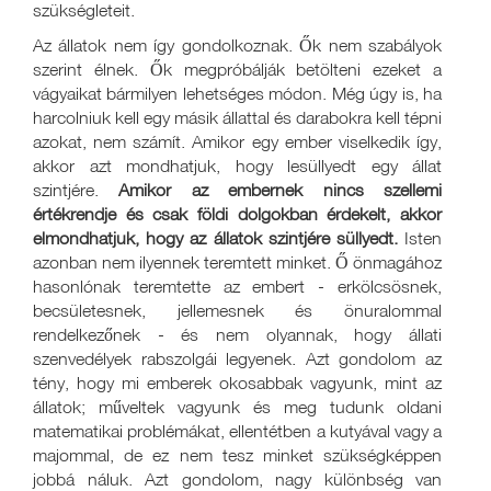
szükségleteit.
Az állatok nem így gondolkoznak. Ők nem szabályok
szerint élnek. Ők megpróbálják betölteni ezeket a
vágyaikat bármilyen lehetséges módon. Még úgy is, ha
harcolniuk kell egy másik állattal és darabokra kell tépni
azokat, nem számít. Amikor egy ember viselkedik így,
akkor azt mondhatjuk, hogy lesüllyedt egy állat
szintjére.
Amikor az embernek nincs szellemi
értékrendje és csak földi dolgokban érdekelt, akkor
elmondhatjuk, hogy az állatok szintjére süllyedt.
Isten
azonban nem ilyennek teremtett minket. Ő önmagához
hasonlónak teremtette az embert - erkölcsösnek,
becsületesnek, jellemesnek és önuralommal
rendelkezőnek - és nem olyannak, hogy állati
szenvedélyek rabszolgái legyenek. Azt gondolom az
tény, hogy mi emberek okosabbak vagyunk, mint az
állatok; műveltek vagyunk és meg tudunk oldani
matematikai problémákat, ellentétben a kutyával vagy a
majommal, de ez nem tesz minket szükségképpen
jobbá náluk. Azt gondolom, nagy különbség van