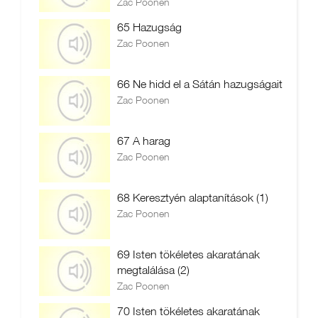
Zac Poonen
65 Hazugság
Zac Poonen
66 Ne hidd el a Sátán hazugságait
Zac Poonen
67 A harag
Zac Poonen
68 Keresztyén alaptanítások (1)
Zac Poonen
69 Isten tökéletes akaratának
megtalálása (2)
Zac Poonen
70 Isten tökéletes akaratának