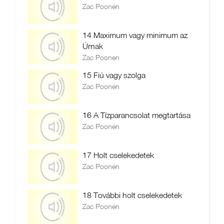
Zac Poonen
14 Maximum vagy minimum az
Úrnak
Zac Poonen
15 Fiú vagy szolga
Zac Poonen
16 A Tízparancsolat megtartása
Zac Poonen
17 Holt cselekedetek
Zac Poonen
18 További holt cselekedetek
Zac Poonen