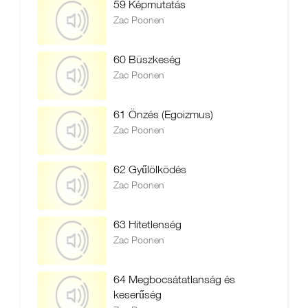
59 Képmutatás
Zac Poonen
60 Büszkeség
Zac Poonen
61 Önzés (Egoizmus)
Zac Poonen
62 Gyűlölködés
Zac Poonen
63 Hitetlenség
Zac Poonen
64 Megbocsátatlanság és
keserűség