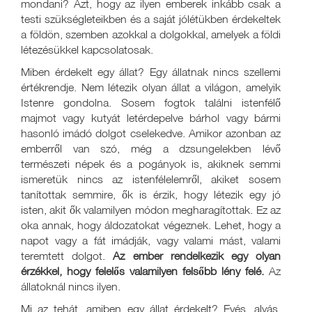
mondani? Azt, hogy az ilyen emberek inkább csak a
testi szükségleteikben és a saját jólétükben érdekeltek
a földön, szemben azokkal a dolgokkal, amelyek a földi
létezésükkel kapcsolatosak.
Miben érdekelt egy állat? Egy állatnak nincs szellemi
értékrendje. Nem létezik olyan állat a világon, amelyik
Istenre gondolna. Sosem fogtok találni istenfélő
majmot vagy kutyát letérdepelve bárhol vagy bármi
hasonló imádó dolgot cselekedve. Amikor azonban az
emberről van szó, még a dzsungelekben lévő
természeti népek és a pogányok is, akiknek semmi
ismeretük nincs az istenfélelemről, akiket sosem
tanítottak semmire, ők is érzik, hogy létezik egy jó
isten, akit ők valamilyen módon megharagítottak. Ez az
oka annak, hogy áldozatokat végeznek. Lehet, hogy a
napot vagy a fát imádják, vagy valami mást, valami
teremtett dolgot.
Az ember rendelkezik egy olyan
érzékkel, hogy felelős valamilyen felsőbb lény felé.
Az
állatoknál nincs ilyen.
Mi az tehát, amiben egy állat érdekelt? Evés, alvás,