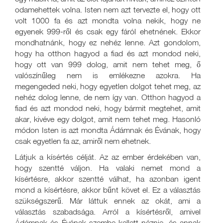
odamehettek volna. Isten nem azt tervezte el, hogy ott
volt 1000 fa és azt mondta volna nekik, hogy ne
egyenek 999-ről és csak egy fáról ehetnének. Ekkor
mondhatnánk, hogy ez nehéz lenne. Azt gondolom,
hogy ha otthon hagyod a fiad és azt mondod neki,
hogy ott van 999 dolog, amit nem tehet meg, ő
valószínűleg nem is emlékezne azokra. Ha
megengeded neki, hogy egyetlen dolgot tehet meg, az
nehéz dolog lenne, de nem így van. Otthon hagyod a
fiad és azt mondod neki, hogy bármit megtehet, amit
akar, kivéve egy dolgot, amit nem tehet meg. Hasonló
módon Isten is azt mondta Ádámnak és Évának, hogy
csak egyetlen fa az, amiről nem ehetnek.
Látjuk a kísértés célját. Az az ember érdekében van,
hogy szentté váljon. Ha valaki nemet mond a
kísértésre, akkor szentté válhat, ha azonban igent
mond a kísértésre, akkor bűnt követ el. Ez a választás
szükségszerű. Már láttuk ennek az okát, ami a
választás szabadsága. Arról a kísértésről, amivel
Ádámnak és Évának szembe kellett néznie, és annak