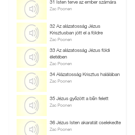
31 Isten terve az ember számára
Zac Poonen
32 Az alázatosság Jézus
Krisztusban jött el a földre
Zac Poonen
33 Az alázatosság Jézus földi
életében
Zac Poonen
34 Alázatosság Krisztus halálában
Zac Poonen
35 Jézus győzött a bűn felett
Zac Poonen
36 Jézus Isten akaratát cselekedte
Zac Poonen