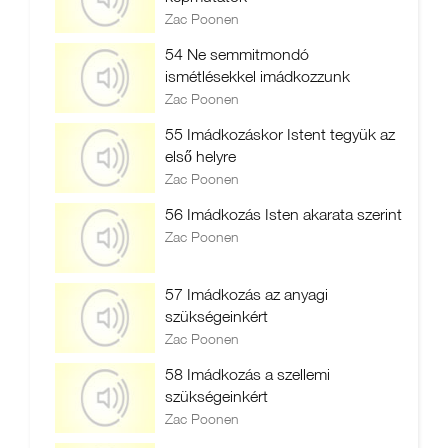
Zac Poonen
54 Ne semmitmondó
ismétlésekkel imádkozzunk
Zac Poonen
55 Imádkozáskor Istent tegyük az
első helyre
Zac Poonen
56 Imádkozás Isten akarata szerint
Zac Poonen
57 Imádkozás az anyagi
szükségeinkért
Zac Poonen
58 Imádkozás a szellemi
szükségeinkért
Zac Poonen