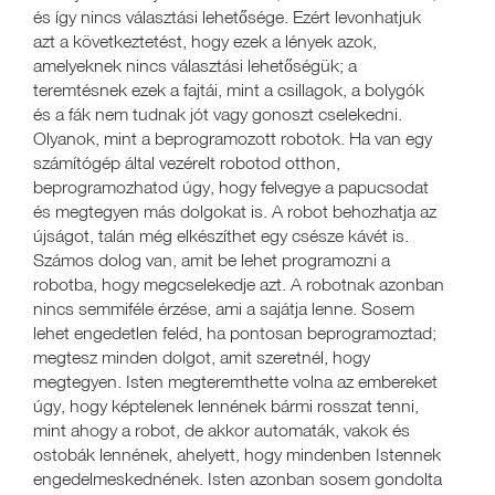
és így nincs választási lehetősége. Ezért levonhatjuk
azt a következtetést, hogy ezek a lények azok,
amelyeknek nincs választási lehetőségük; a
teremtésnek ezek a fajtái, mint a csillagok, a bolygók
és a fák nem tudnak jót vagy gonoszt cselekedni.
Olyanok, mint a beprogramozott robotok. Ha van egy
számítógép által vezérelt robotod otthon,
beprogramozhatod úgy, hogy felvegye a papucsodat
és megtegyen más dolgokat is. A robot behozhatja az
újságot, talán még elkészíthet egy csésze kávét is.
Számos dolog van, amit be lehet programozni a
robotba, hogy megcselekedje azt. A robotnak azonban
nincs semmiféle érzése, ami a sajátja lenne. Sosem
lehet engedetlen feléd, ha pontosan beprogramoztad;
megtesz minden dolgot, amit szeretnél, hogy
megtegyen. Isten megteremthette volna az embereket
úgy, hogy képtelenek lennének bármi rosszat tenni,
mint ahogy a robot, de akkor automaták, vakok és
ostobák lennének, ahelyett, hogy mindenben Istennek
engedelmeskednének. Isten azonban sosem gondolta