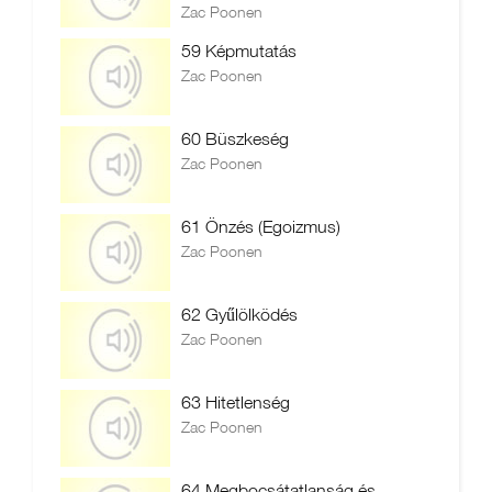
Zac Poonen
59 Képmutatás
Zac Poonen
60 Büszkeség
Zac Poonen
61 Önzés (Egoizmus)
Zac Poonen
62 Gyűlölködés
Zac Poonen
63 Hitetlenség
Zac Poonen
64 Megbocsátatlanság és