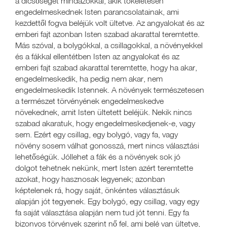
a dicsőségét mindazokkal, akik tökéletesen
engedelmeskednek Isten parancsolatainak, ami
kezdettől fogva beléjük volt ültetve. Az angyalokat és az
emberi fajt azonban Isten szabad akarattal teremtette.
Más szóval, a bolygókkal, a csillagokkal, a növényekkel
és a fákkal ellentétben Isten az angyalokat és az
emberi fajt szabad akarattal teremtette, hogy ha akar,
engedelmeskedik, ha pedig nem akar, nem
engedelmeskedik Istennek. A növények természetesen
a természet törvényének engedelmeskedve
növekednek, amit Isten ültetett beléjük. Nekik nincs
szabad akaratuk, hogy engedelmeskedjenek-e, vagy
sem. Ezért egy csillag, egy bolygó, vagy fa, vagy
növény sosem válhat gonosszá, mert nincs választási
lehetőségük. Jóllehet a fák és a növények sok jó
dolgot tehetnek nekünk, mert Isten azért teremtette
azokat, hogy hasznosak legyenek; azonban
képtelenek rá, hogy saját, önkéntes választásuk
alapján jót tegyenek. Egy bolygó, egy csillag, vagy egy
fa saját választása alapján nem tud jót tenni. Egy fa
bizonyos törvények szerint nő fel, ami belé van ültetve,