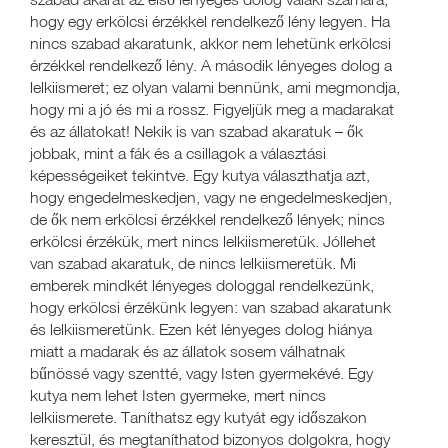
hogy egy erkölcsi érzékkel rendelkező lény legyen. Ha
nincs szabad akaratunk, akkor nem lehetünk erkölcsi
érzékkel rendelkező lény. A második lényeges dolog a
lelkiismeret; ez olyan valami bennünk, ami megmondja,
hogy mi a jó és mi a rossz. Figyeljük meg a madarakat
és az állatokat! Nekik is van szabad akaratuk – ők
jobbak, mint a fák és a csillagok a választási
képességeiket tekintve. Egy kutya választhatja azt,
hogy engedelmeskedjen, vagy ne engedelmeskedjen,
de ők nem erkölcsi érzékkel rendelkező lények; nincs
erkölcsi érzékük, mert nincs lelkiismeretük. Jóllehet
van szabad akaratuk, de nincs lelkiismeretük. Mi
emberek mindkét lényeges dologgal rendelkezünk,
hogy erkölcsi érzékünk legyen: van szabad akaratunk
és lelkiismeretünk. Ezen két lényeges dolog hiánya
miatt a madarak és az állatok sosem válhatnak
bűnössé vagy szentté, vagy Isten gyermekévé. Egy
kutya nem lehet Isten gyermeke, mert nincs
lelkiismerete. Taníthatsz egy kutyát egy időszakon
keresztül, és megtaníthatod bizonyos dolgokra, hogy