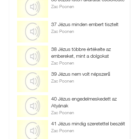
Zac Poonen
37 Jézus minden embert tisztelt
Zac Poonen
38 Jézus többre értékelte az
embereket, mint a dolgokat
Zac Poonen
39 Jézus nem volt népszerű
Zac Poonen
40 Jézus engedelmeskedett az
Atyának
Zac Poonen
41 Jézus mindig szeretettel beszélt
Zac Poonen