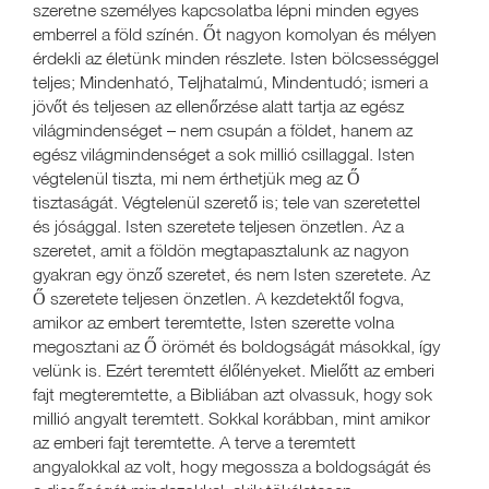
szeretne személyes kapcsolatba lépni minden egyes
emberrel a föld színén. Őt nagyon komolyan és mélyen
érdekli az életünk minden részlete. Isten bölcsességgel
teljes; Mindenható, Teljhatalmú, Mindentudó; ismeri a
jövőt és teljesen az ellenőrzése alatt tartja az egész
világmindenséget – nem csupán a földet, hanem az
egész világmindenséget a sok millió csillaggal. Isten
végtelenül tiszta, mi nem érthetjük meg az Ő
tisztaságát. Végtelenül szerető is; tele van szeretettel
és jósággal. Isten szeretete teljesen önzetlen. Az a
szeretet, amit a földön megtapasztalunk az nagyon
gyakran egy önző szeretet, és nem Isten szeretete. Az
Ő szeretete teljesen önzetlen. A kezdetektől fogva,
amikor az embert teremtette, Isten szerette volna
megosztani az Ő örömét és boldogságát másokkal, így
velünk is. Ezért teremtett élőlényeket. Mielőtt az emberi
fajt megteremtette, a Bibliában azt olvassuk, hogy sok
millió angyalt teremtett. Sokkal korábban, mint amikor
az emberi fajt teremtette. A terve a teremtett
angyalokkal az volt, hogy megossza a boldogságát és