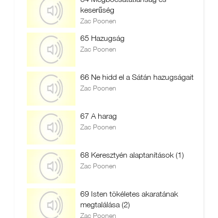
keserűség
Zac Poonen
65 Hazugság
Zac Poonen
66 Ne hidd el a Sátán hazugságait
Zac Poonen
67 A harag
Zac Poonen
68 Keresztyén alaptanítások (1)
Zac Poonen
69 Isten tökéletes akaratának
megtalálása (2)
Zac Poonen