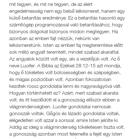
mit tegyen, és mit ne tegyen, de az elért
engedelmesség nem egy belső lelkiismeret, hanem egy
külső betanítás eredménye. Ez a betanítás hasonló egy
számítógép programozással való betanításához, hogy
bizonyos dolgokat bizonyos módon megtegyen. Ha
azonban az emberi fajt nézzük, nekünk van
lelkiismeretünk. Isten az emberi faj megteremtése előtt
sok millió angyalt teremtett, mindet szabad akarattal.
Az angyalok között volt egy, aki a vezetőjük volt. Az ő
neve Lucifer. A Biblia az Ezékiel 28:12-15 azt mondja,
hogy ő tökéletes volt bölcsességben és szépségben,
és magas pozícióban volt. Azonban fokozatosan
kezdtek rossz gondolatai lenni és nagyravágyóvá vált.
Hogyan történhetett ez? Azért, mert szabad akarata
volt, és itt kezdődött el a gonoszság először ebben a
világmindenségben. Lucifer gondolatai nemcsak
gonoszak voltak. Gőgös és lázadó gondolatai voltak,
elégedetlen volt azzal a sorssal, amire Isten jelölte ki.
Addig az ideig a világmindenség tökéletesen tiszta volt,
a gonoszság azonban most felemelte a fejét egy Isten