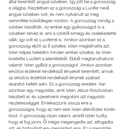
által teremtett angyal szívében. Így jött be a gonoszság
a világba. Kezdetben ez a gonoszság a Lucifer nevű
angyal szívében volt, és nem nyilvánult az meg
semmiféle külsődleges módon. A gonoszság mindig a
szívben kezdődik. Az ember egy gyilkosságot is a
szívében tervez el, ami a szívből kimegy és cselekedetté
válik; így volt ez Luciferrel is. Amikor azonban ez a
gonoszság eljött az ő szívébe, Isten megláthatta azt.
Isten képes belelátni minden ember szívébe, és Isten
kivetette Lucifert a jelenlétéből. Ebből megtanulhatunk
valamit: Isten gyűlöli a gonoszságot. Amikor azonban
erkölcsi érzékkel rendelkező lényeket teremtett, annak
az erkölcsi érzékkel rendelkező lénynek szabad
akaratot kellett adni. Ez a gonoszság eredete. Van
azonban egy megoldás, amit Isten Jézus Krisztusban
készített el, és szeretnénk megnézni azt nagyobb
részletességgel. Emlékezzünk vissza erre a
gonoszságra, hogy az nem esik Isten ellenőrzési körén
kívül. A gonoszság olyan valami, amiről Isten tudta,
hogy el fog jönni, Ő mégis megengedte azt, elfogadta
azt, és biztosított egy megoldást arra. Ez a megoldás