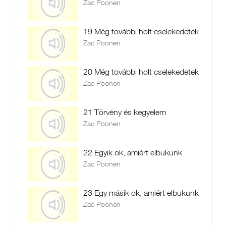
Zac Poonen
19 Még további holt cselekedetek
Zac Poonen
20 Még további holt cselekedetek
Zac Poonen
21 Törvény és kegyelem
Zac Poonen
22 Egyik ok, amiért elbukunk
Zac Poonen
23 Egy másik ok, amiért elbukunk
Zac Poonen