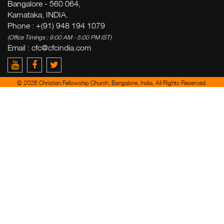
Bangalore - 560 064,
Karnataka, INDIA.
Phone : +(91) 948 194 1079
(Office Timings : 9:00 AM - 5:00 PM IST)
Email :
cfc@cfcindia.com
© 2026 Christian Fellowship Church, Bangalore, India. All Rights Reserved.