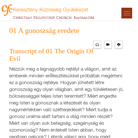
Keresztény Közösség Gyülekezet
Togg
Christian Fellowship Church, Bangalore
navigat
01 A gonoszság eredete
Transcript of 01 The Origin Of
Evil
Nézzük meg a legnagyobb rejtélyt a világon, amit az
emberek minden erőfeszítésükkel próbáltak megérteni:
ez a gonoszság rejtélye. Hogyan jöhetett létre
gonoszság egy olyan világban, amit egy tökéletesen jó,
bölcsességgel teljes Isten teremtett? Miért engedte
meg Isten a gonosznak a létezését és olyan
nagymértékben való szétterjedését? Miért tudja a
gonosz uralma alatt tartani a világ minden részét?
Miért van olyan sok betegség, szegénység és
szomorúság? Nem érdekelt Isten abban, hogy
segítsen nekünk? Létezik válasz arra, hogy miért