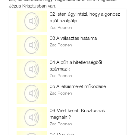
Jézus Krisztusban van.
02 Isten úgy intézi, hogy a gonosz
a jót szolgálja
Zac Poonen
03 A választás hatalma
Zac Poonen
04 A bűn a hitetlenségből
származik
Zac Poonen
05 A lelkiismeret működése
Zac Poonen
06 Miért kellett Krisztusnak
meghalni?
Zac Poonen
07 Megtérés