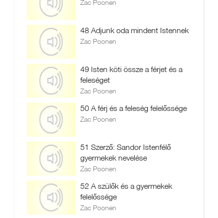
Zac Poonen
48 Adjunk oda mindent Istennek
Zac Poonen
49 Isten köti össze a férjet és a
feleséget
Zac Poonen
50 A férj és a feleség felelőssége
Zac Poonen
51 Szerző: Sandor Istenfélő
gyermekek nevelése
Zac Poonen
52 A szülők és a gyermekek
felelőssége
Zac Poonen