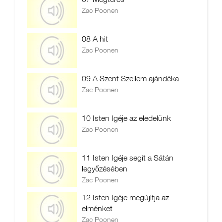
Zac Poonen
08 A hit
Zac Poonen
09 A Szent Szellem ajándéka
Zac Poonen
10 Isten Igéje az eledelünk
Zac Poonen
11 Isten Igéje segít a Sátán
legyőzésében
Zac Poonen
12 Isten Igéje megújítja az
elménket
Zac Poonen