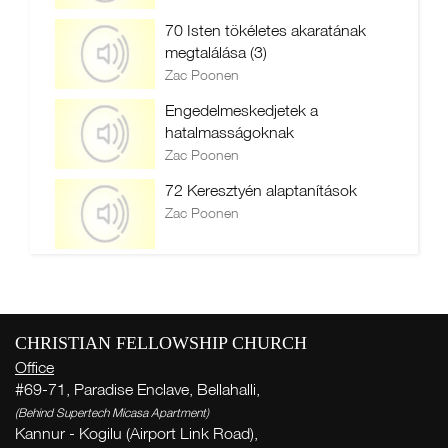
70 Isten tökéletes akaratának
megtalálása (3)
Zac Poonen
Engedelmeskedjetek a
hatalmasságoknak
Zac Poonen
72 Keresztyén alaptanítások
Zac Poonen
CHRISTIAN FELLOWSHIP CHURCH
Office
#69-71, Paradise Enclave, Bellahalli,
(Behind Supertech Micasa Apartment)
Kannur - Kogilu (Airport Link Road),