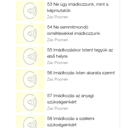
53 Ne úgy imádkozzunk, mint a
képmutatók
Zac Poonen
54 Ne semmitmondó
ismétlésekkel imádkozzunk
Zac Poonen
55 Imádkozáskor Istent tegyük az
első helyre
Zac Poonen
56 Imádkozás Isten akarata szerint
Zac Poonen
57 Imádkozás az anyagi
szükségeinkért
Zac Poonen
58 Imádkozás a szellemi
szükségeinkért