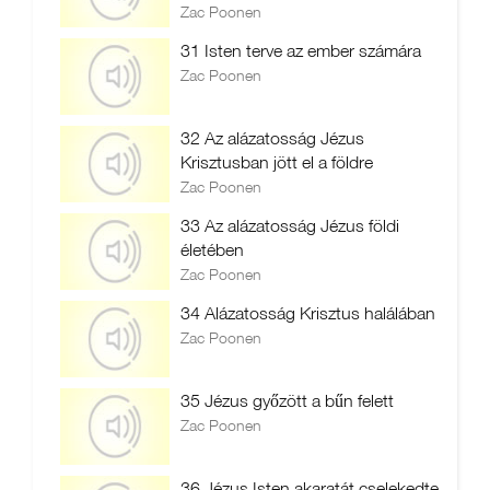
Zac Poonen
31 Isten terve az ember számára
Zac Poonen
32 Az alázatosság Jézus
Krisztusban jött el a földre
Zac Poonen
33 Az alázatosság Jézus földi
életében
Zac Poonen
34 Alázatosság Krisztus halálában
Zac Poonen
35 Jézus győzött a bűn felett
Zac Poonen
36 Jézus Isten akaratát cselekedte