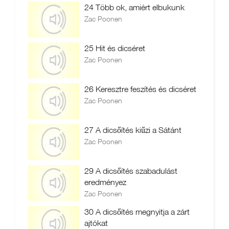
24 Több ok, amiért elbukunk
Zac Poonen
25 Hit és dicséret
Zac Poonen
26 Keresztre feszítés és dicséret
Zac Poonen
27 A dicsőítés kiűzi a Sátánt
Zac Poonen
29 A dicsőítés szabadulást
eredményez
Zac Poonen
30 A dicsőítés megnyitja a zárt
ajtókat