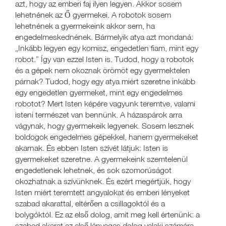
azt, hogy az emberi faj ilyen legyen. Akkor sosem
lehetnének az Ő gyermekei. A robotok sosem
lehetnének a gyermekeink akkor sem, ha
engedelmeskednének. Bármelyik atya azt mondaná:
„Inkább legyen egy komisz, engedetlen fiam, mint egy
robot.” Így van ezzel Isten is. Tudod, hogy a robotok
és a gépek nem okoznak örömöt egy gyermektelen
párnak? Tudod, hogy egy atya miért szeretne inkább
egy engedetlen gyermeket, mint egy engedelmes
robotot? Mert Isten képére vagyunk teremtve, valami
isteni természet van bennünk. A házaspárok arra
vágynak, hogy gyermekeik legyenek. Sosem lesznek
boldogok engedelmes gépekkel, hanem gyermekeket
akarnak. És ebben Isten szívét látjuk: Isten is
gyermekeket szeretne. A gyermekeink szemtelenül
engedetlenek lehetnek, és sok szomorúságot
okozhatnak a szívünknek. És ezért megértjük, hogy
Isten miért teremtett angyalokat és emberi lényeket
szabad akarattal, eltérően a csillagoktól és a
bolygóktól. Ez az első dolog, amit meg kell értenünk: a
szabad akarat az első lényeges dolog valaki számára,