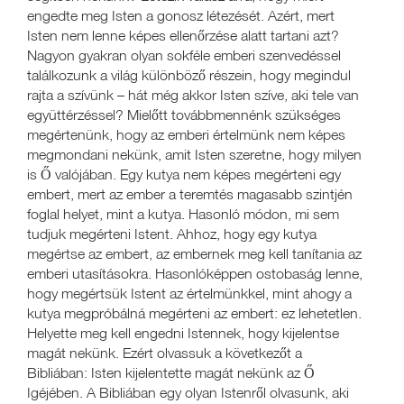
engedte meg Isten a gonosz létezését. Azért, mert
Isten nem lenne képes ellenőrzése alatt tartani azt?
Nagyon gyakran olyan sokféle emberi szenvedéssel
találkozunk a világ különböző részein, hogy megindul
rajta a szívünk – hát még akkor Isten szíve, aki tele van
együttérzéssel? Mielőtt továbbmennénk szükséges
megértenünk, hogy az emberi értelmünk nem képes
megmondani nekünk, amit Isten szeretne, hogy milyen
is Ő valójában. Egy kutya nem képes megérteni egy
embert, mert az ember a teremtés magasabb szintjén
foglal helyet, mint a kutya. Hasonló módon, mi sem
tudjuk megérteni Istent. Ahhoz, hogy egy kutya
megértse az embert, az embernek meg kell tanítania az
emberi utasításokra. Hasonlóképpen ostobaság lenne,
hogy megértsük Istent az értelmünkkel, mint ahogy a
kutya megpróbálná megérteni az embert: ez lehetetlen.
Helyette meg kell engedni Istennek, hogy kijelentse
magát nekünk. Ezért olvassuk a következőt a
Bibliában: Isten kijelentette magát nekünk az Ő
Igéjében. A Bibliában egy olyan Istenről olvasunk, aki