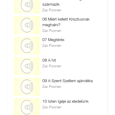
származik
Zac Poonen
06 Miért kellett Krisztusnak
meghalni?
Zac Poonen
07 Megtérés
Zac Poonen
08 A hit
Zac Poonen
09 A Szent Szellem ajándéka
Zac Poonen
10 Isten Igéje az eledelünk
Zac Poonen