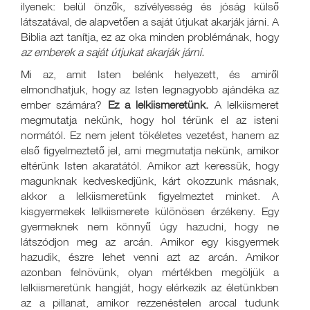
ilyenek: belül önzők, szívélyesség és jóság külső
látszatával, de alapvetően a saját útjukat akarják járni. A
Biblia azt tanítja, ez az oka minden problémának, hogy
az emberek a saját útjukat akarják járni.
Mi az, amit Isten belénk helyezett, és amiről
elmondhatjuk, hogy az Isten legnagyobb ajándéka az
ember számára?
Ez a lelkiismeretünk.
A lelkiismeret
megmutatja nekünk, hogy hol térünk el az isteni
normától. Ez nem jelent tökéletes vezetést, hanem az
első figyelmeztető jel, ami megmutatja nekünk, amikor
eltérünk Isten akaratától. Amikor azt keressük, hogy
magunknak kedveskedjünk, kárt okozzunk másnak,
akkor a lelkiismeretünk figyelmeztet minket. A
kisgyermekek lelkiismerete különösen érzékeny. Egy
gyermeknek nem könnyű úgy hazudni, hogy ne
látszódjon meg az arcán. Amikor egy kisgyermek
hazudik, észre lehet venni azt az arcán. Amikor
azonban felnövünk, olyan mértékben megöljük a
lelkiismeretünk hangját, hogy elérkezik az életünkben
az a pillanat, amikor rezzenéstelen arccal tudunk