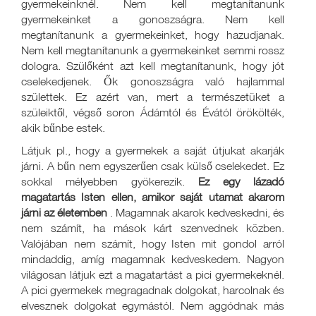
gyermekeinknél. Nem kell megtanítanunk
gyermekeinket a gonoszságra. Nem kell
megtanítanunk a gyermekeinket, hogy hazudjanak.
Nem kell megtanítanunk a gyermekeinket semmi rossz
dologra. Szülőként azt kell megtanítanunk, hogy jót
cselekedjenek. Ők gonoszságra való hajlammal
születtek. Ez azért van, mert a természetüket a
szüleiktől, végső soron Ádámtól és Évától örökölték,
akik bűnbe estek.
Látjuk pl., hogy a gyermekek a saját útjukat akarják
járni. A bűn nem egyszerűen csak külső cselekedet. Ez
sokkal mélyebben gyökerezik.
Ez egy lázadó
magatartás Isten ellen, amikor saját utamat akarom
járni az életemben
. Magamnak akarok kedveskedni, és
nem számít, ha mások kárt szenvednek közben.
Valójában nem számít, hogy Isten mit gondol arról
mindaddig, amíg magamnak kedveskedem. Nagyon
világosan látjuk ezt a magatartást a pici gyermekeknél.
A pici gyermekek megragadnak dolgokat, harcolnak és
elvesznek dolgokat egymástól. Nem aggódnak más