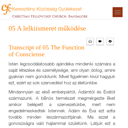
Keresztény Közösség Gyülekezet
Togg
Christian Fellowship Church, Bangalore
navigat
05 A lelkiismeret működése
Transcript of 05 The Function
of Consciense
Isten legcsodálatosabb ajándéka mindenki számára a
saját létezése és személyisége, ami olyan dolog, amire
gyakran nem gondolunk. Mivel figyelmen kívül hagyjuk
ezt, ezért ez sok szenvedést hoz az életünkbe.
Mindannyian az első emberpártól, Ádámtól és Évától
származunk. A bűnös természet megmérgezte őket
amikor belépett a szervezetükbe, mert nem
engedelmeskedtek Istennek. Ádám és Éva ezt adta
tovább minden leszármazottjának. Ma ezzel a
gonoszságra való hajlammal születünk. Látjuk ezt a