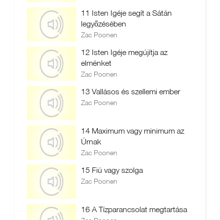
11 Isten Igéje segít a Sátán
legyőzésében
Zac Poonen
12 Isten Igéje megújítja az
elménket
Zac Poonen
13 Vallásos és szellemi ember
Zac Poonen
14 Maximum vagy minimum az
Úrnak
Zac Poonen
15 Fiú vagy szolga
Zac Poonen
16 A Tízparancsolat megtartása