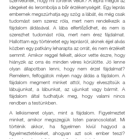
szenvednek, hogy mi történik velük? A lepra megöli az
idegeket és lerombolja a bőr érzékenységét. Egy leprás
embernek megszúrhatja egy szög a lábát, és még csak
tudomást sem szerez róla, mert nem rendelkezik a
fájdalom áldásával. A lába elfertőződhet, és nem is
szerezhet tudomást róla, mert nem érez fájdalmat.
Hallottam egy történetet egy leprásról, akinek éjjel alvás
közben egy patkány leharapta az orrát, és nem érzékelt
semmit. Amikor reggel felkelt, akkor vette észre, hogy
hiányzik az orra és minden véres körülötte. Jó lenne
olyan állapotban lenni, hogy nem érzel fájdalmat?
Remélem, felfogjátok milyen nagy áldás a fájdalom. A
fájdalom megment minket attól, hogy elveszítsük a
lábujjunkat, a lábunkat, az ujjunkat vagy bármit. A
fájdalom által tudhatjuk meg, hogy valami nincs
rendben a testünkben.
A lelkiismeret olyan, mint a fájdalom. Figyelmeztet
minket, amikor megszegjük Isten parancsolatait. Mi
történik akkor, ha figyelmen kívül hagyod a
figyelmeztetéseket, ahogyan azt sok ember teszi?