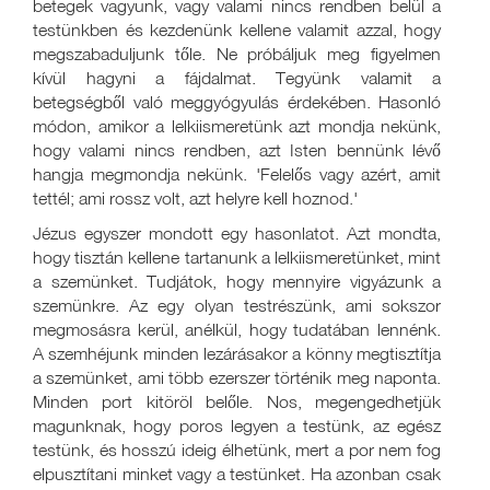
betegek vagyunk, vagy valami nincs rendben belül a
testünkben és kezdenünk kellene valamit azzal, hogy
megszabaduljunk tőle. Ne próbáljuk meg figyelmen
kívül hagyni a fájdalmat. Tegyünk valamit a
betegségből való meggyógyulás érdekében. Hasonló
módon, amikor a lelkiismeretünk azt mondja nekünk,
hogy valami nincs rendben, azt Isten bennünk lévő
hangja megmondja nekünk. 'Felelős vagy azért, amit
tettél; ami rossz volt, azt helyre kell hoznod.'
Jézus egyszer mondott egy hasonlatot. Azt mondta,
hogy tisztán kellene tartanunk a lelkiismeretünket, mint
a szemünket. Tudjátok, hogy mennyire vigyázunk a
szemünkre. Az egy olyan testrészünk, ami sokszor
megmosásra kerül, anélkül, hogy tudatában lennénk.
A szemhéjunk minden lezárásakor a könny megtisztítja
a szemünket, ami több ezerszer történik meg naponta.
Minden port kitöröl belőle. Nos, megengedhetjük
magunknak, hogy poros legyen a testünk, az egész
testünk, és hosszú ideig élhetünk, mert a por nem fog
elpusztítani minket vagy a testünket. Ha azonban csak