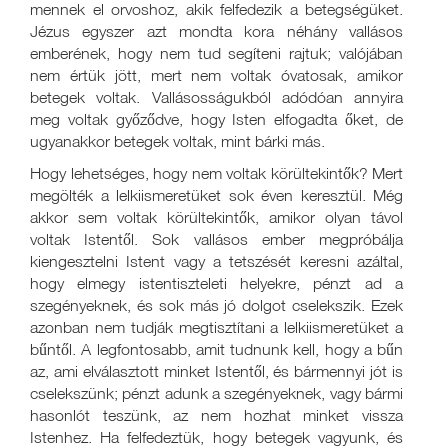
mennek el orvoshoz, akik felfedezik a betegségüket.
Jézus egyszer azt mondta kora néhány vallásos
emberének, hogy nem tud segíteni rajtuk; valójában
nem értük jött, mert nem voltak óvatosak, amikor
betegek voltak. Vallásosságukból adódóan annyira
meg voltak győződve, hogy Isten elfogadta őket, de
ugyanakkor betegek voltak, mint bárki más.
Hogy lehetséges, hogy nem voltak körültekintők? Mert
megölték a lelkiismeretüket sok éven keresztül. Még
akkor sem voltak körültekintők, amikor olyan távol
voltak Istentől. Sok vallásos ember megpróbálja
kiengesztelni Istent vagy a tetszését keresni azáltal,
hogy elmegy istentiszteleti helyekre, pénzt ad a
szegényeknek, és sok más jó dolgot cselekszik. Ezek
azonban nem tudják megtisztítani a lelkiismeretüket a
bűntől. A legfontosabb, amit tudnunk kell, hogy a bűn
az, ami elválasztott minket Istentől, és bármennyi jót is
cselekszünk; pénzt adunk a szegényeknek, vagy bármi
hasonlót teszünk, az nem hozhat minket vissza
Istenhez. Ha felfedeztük, hogy betegek vagyunk, és