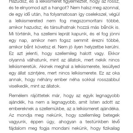
Hazudsz, és a lelkiismeret figyelmeztet, hogy az rossz,
és te elnyomod azt a hangot? Nem halsz meg azonnal,
de egy idő után, ha folyamatosan így cselekszel, végül
a lelkiismereted nem fog megszomorítani többé,
amikor hazudsz; és társulhatnak hozzá más bűnök is.
Mi történik, ha szellemi leprát kapunk, és el fog jönni
egy nap, amikor nem fogsz semmit érezni többé,
amikor bűnt követsz el. Nem jó ilyen helyzetbe kerülni.
Ez azt jelenti, hogy szellemileg halott vagy. Ekkor
olyanná válhatunk, mint az állatok, mert nekik nincs
lelkiismeretük. Akinek meghal a lelkiismerete, lesüllyed
egy állat szintjére, mert nincs lelkiismerete. Ez az oka
annak, hogy néhány ember néha sokkal rosszabbul
viselkedik, mint az állatok.
Remélem rájöttetek már, hogy az egyik legnagyobb
ajándék, ha nem a legnagyobb, amit Isten adott az
embereknek a szellemükbe, az a lelkiismeret ajándéka.
Az mondja meg nekünk, hogy szellemileg betegek
vagyunk, éppen úgy, ahogyan a testünkben lévő
fájdalom meg fogja mondani nekünk, hogy fizikailag