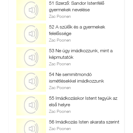
51 Szerző: Sandor Istenfélő
gyermekek nevelése
Zac Poonen
52 A szülők és a gyermekek
felelőssége
Zac Poonen
53 Ne úgy imádkozzunk, mint a
képmutatók
Zac Poonen
54 Ne semmitmondó
ismétlésekkel imádkozzunk
Zac Poonen
55 Imádkozáskor Istent tegyük az
első helyre
Zac Poonen
56 Imádkozás Isten akarata szerint
Zac Poonen