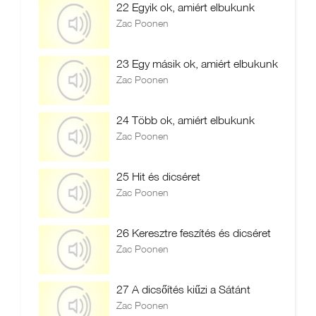
22 Egyik ok, amiért elbukunk
Zac Poonen
23 Egy másik ok, amiért elbukunk
Zac Poonen
24 Több ok, amiért elbukunk
Zac Poonen
25 Hit és dicséret
Zac Poonen
26 Keresztre feszítés és dicséret
Zac Poonen
27 A dicsőítés kiűzi a Sátánt
Zac Poonen