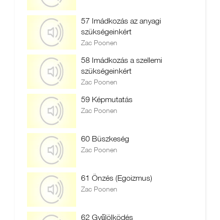
57 Imádkozás az anyagi
szükségeinkért
Zac Poonen
58 Imádkozás a szellemi
szükségeinkért
Zac Poonen
59 Képmutatás
Zac Poonen
60 Büszkeség
Zac Poonen
61 Önzés (Egoizmus)
Zac Poonen
62 Gyűlölködés