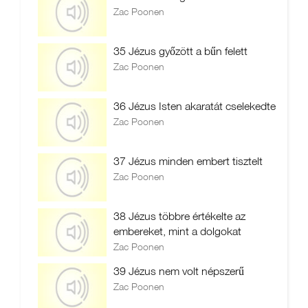
Zac Poonen
35 Jézus győzött a bűn felett
Zac Poonen
36 Jézus Isten akaratát cselekedte
Zac Poonen
37 Jézus minden embert tisztelt
Zac Poonen
38 Jézus többre értékelte az
embereket, mint a dolgokat
Zac Poonen
39 Jézus nem volt népszerű
Zac Poonen