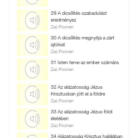
29 A dicsőítés szabadulást
eredményez
Zac Poonen
30 A dicsőítés megnyitja a zárt
ajtókat
Zac Poonen
31 Isten terve az ember számára
Zac Poonen
32 Az alázatosság Jézus
Krisztusban jött el a földre
Zac Poonen
33 Az alázatosság Jézus földi
életében
Zac Poonen
34 Alázatosság Krisztus halálában