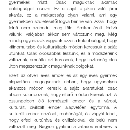
gyermekek miatt. Csak maguknak akarnak
boldogságot okozni. Ez a saját útjukon való járni
akarás, ez a makacsság olyan valami, ami egy
gyermekben születésétől fogva benne van. Azzal, hogy
felnő nem szabadul meg tőle. Amikor érett férfivá
válunk, valójában akkor sem változunk meg. Még
mindig ugyanazok vagyunk azzal a különbséggel, hogy
kifinomultabb és kulturáltabb módon keressük a saját
utunkat. Csak okosabbak leszünk, és a módszereink
változnak, ami által azt keressük, hogy tisztességtelen
úton megszerezzünk magunknak dolgokat.
Ezért az ötven éves ember és az egy éves gyermek
alapvetően megegyeznek abban, hogy ugyanolyan
akaratos módon keresik a saját akaratukat, csak
abban különböznek, hogy eltérő módon keresik azt. A
dzsungelben élő természeti ember és a városi,
kulturált, civilizált ember alapvetően egyforma. A
kulturált ember önzését, mohóságát, és vágyát lehet,
hogy elfedi kultúrával és civilizációval, de belül nem
változott meg. Nagyon gyakran a vallásos emberek is