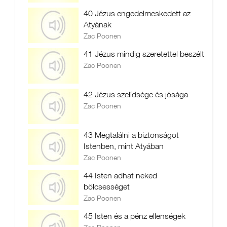
40 Jézus engedelmeskedett az
Atyának
Zac Poonen
41 Jézus mindig szeretettel beszélt
Zac Poonen
42 Jézus szelídsége és jósága
Zac Poonen
43 Megtalálni a biztonságot
Istenben, mint Atyában
Zac Poonen
44 Isten adhat neked
bölcsességet
Zac Poonen
45 Isten és a pénz ellenségek