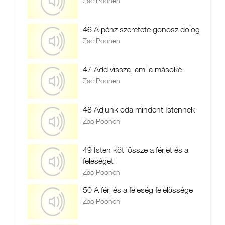
Zac Poonen
46 A pénz szeretete gonosz dolog
Zac Poonen
47 Add vissza, ami a másoké
Zac Poonen
48 Adjunk oda mindent Istennek
Zac Poonen
49 Isten köti össze a férjet és a
feleséget
Zac Poonen
50 A férj és a feleség felelőssége
Zac Poonen