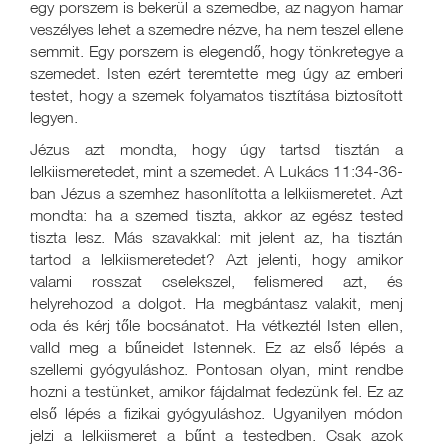
egy porszem is bekerül a szemedbe, az nagyon hamar
veszélyes lehet a szemedre nézve, ha nem teszel ellene
semmit. Egy porszem is elegendő, hogy tönkretegye a
szemedet. Isten ezért teremtette meg úgy az emberi
testet, hogy a szemek folyamatos tisztítása biztosított
legyen.
Jézus azt mondta, hogy úgy tartsd tisztán a
lelkiismeretedet, mint a szemedet. A Lukács 11:34-36-
ban Jézus a szemhez hasonlította a lelkiismeretet. Azt
mondta: ha a szemed tiszta, akkor az egész tested
tiszta lesz. Más szavakkal: mit jelent az, ha tisztán
tartod a lelkiismeretedet? Azt jelenti, hogy amikor
valami rosszat cselekszel, felismered azt, és
helyrehozod a dolgot. Ha megbántasz valakit, menj
oda és kérj tőle bocsánatot. Ha vétkeztél Isten ellen,
valld meg a bűneidet Istennek. Ez az első lépés a
szellemi gyógyuláshoz. Pontosan olyan, mint rendbe
hozni a testünket, amikor fájdalmat fedezünk fel. Ez az
első lépés a fizikai gyógyuláshoz. Ugyanilyen módon
jelzi a lelkiismeret a bűnt a testedben. Csak azok