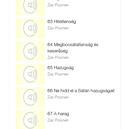
Zac Poonen
63 Hitetlenség
Zac Poonen
64 Megbocsátatlanság és
keserűség
Zac Poonen
65 Hazugság
Zac Poonen
66 Ne hidd el a Sátán hazugságait
Zac Poonen
67 A harag
Zac Poonen