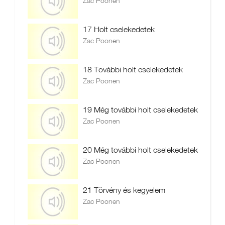
Zac Poonen
17 Holt cselekedetek
Zac Poonen
18 További holt cselekedetek
Zac Poonen
19 Még további holt cselekedetek
Zac Poonen
20 Még további holt cselekedetek
Zac Poonen
21 Törvény és kegyelem
Zac Poonen