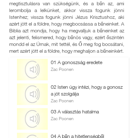
megtisztulásra van szükségünk, és a bűn az, ami
lerombolja a lelkünket, akkor vissza fogunk jönni
Istenhez; vissza fogunk jönni Jézus Krisztushoz, aki
azért jött el a földre, hogy megbocsássa a bűneinket. A
Biblia azt mondja, hogy ha megvalljuk a bűneinket az
azt jelenti, felismered, hogy bűnös vagy, ezért őszintén
mondd el az Úrnak, mit tettél, és Ő meg fog bocsátani,
mert azért jött el a földre, hogy meghaljon a bűneinkért.
01 A gonoszság eredete
Zac Poonen
02 Isten úgy intézi, hogy a gonosz
a jót szolgálja
Zac Poonen
03 A választás hatalma
Zac Poonen
04 A bűn a hitetlenségből