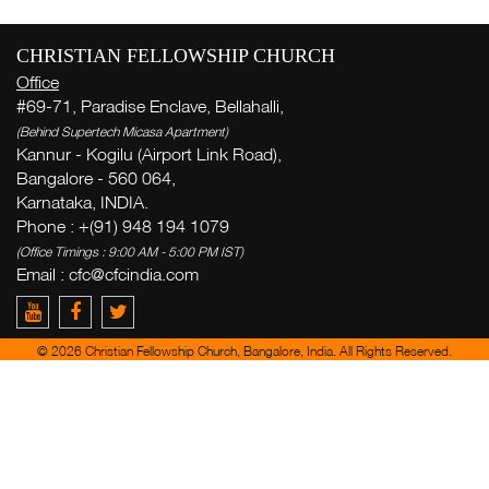
CHRISTIAN FELLOWSHIP CHURCH
Office
#69-71, Paradise Enclave, Bellahalli,
(Behind Supertech Micasa Apartment)
Kannur - Kogilu (Airport Link Road),
Bangalore - 560 064,
Karnataka, INDIA.
Phone : +(91) 948 194 1079
(Office Timings : 9:00 AM - 5:00 PM IST)
Email :
cfc@cfcindia.com
© 2026 Christian Fellowship Church, Bangalore, India. All Rights Reserved.