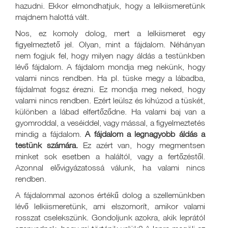
hazudni. Ekkor elmondhatjuk, hogy a lelkiismeretünk
majdnem halottá vált.
Nos, ez komoly dolog, mert a lelkiismeret egy
figyelmeztető jel. Olyan, mint a fájdalom. Néhányan
nem fogjuk fel, hogy milyen nagy áldás a testünkben
lévő fájdalom. A fájdalom mondja meg nekünk, hogy
valami nincs rendben. Ha pl. tüske megy a lábadba,
fájdalmat fogsz érezni. Ez mondja meg neked, hogy
valami nincs rendben. Ezért leülsz és kihúzod a tüskét,
különben a lábad elfertőződne. Ha valami baj van a
gyomroddal, a veséiddel, vagy mással, a figyelmeztetés
mindig a fájdalom.
A fájdalom a legnagyobb áldás a
testünk számára.
Ez azért van, hogy megmentsen
minket sok esetben a haláltól, vagy a fertőzéstől.
Azonnal elővigyázatossá válunk, ha valami nincs
rendben.
A fájdalommal azonos értékű dolog a szellemünkben
lévő lelkiismeretünk, ami elszomorít, amikor valami
rosszat cselekszünk. Gondoljunk azokra, akik leprától