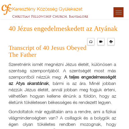
Keresztény Közösség Gyülekezet
Togg
Christian Fellowship Church, Bangalore
navigat
40 Jézus engedelmeskedett az Atyának
Transcript of 40 Jesus Obeyed
The Father
Szeretnénk ismét megnézni Jézus életét, különösen a
szentség szempontjából. A szentségét most más
szempontból nézzük meg:
A teljes engedelmességét
az Atya akaratának
, bármi is az ára. Minél jobban
nézzük Jézus életét, annál jobban meg fogjuk érteni,
vélhetően hogyan kellene élnünk a földön, hogy az
életünk tökéletesen békességes és rendezett legyen.
Gondoltatok már egyáltalán arra a rendre, ami a fizikai
világmindenségben van? A csillagok és a bolygók az
égen olyan tökéletes rendben mozognak, hogy