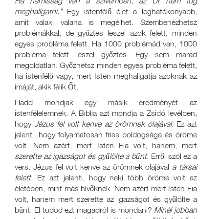
Ha hamisság van a szívemben, az Úr nem fog
meghallgatni."
Egy istenfélő élet a leghatékonyabb,
amit valaki valaha is megélhet. Szembenézhetsz
problémákkal, de győztes leszel azok felett; minden
egyes probléma felett. Ha 1000 problémád van, 1000
probléma felett leszel győztes. Egy sem marad
megoldatlan. Győzhetsz minden egyes probléma felett,
ha istenfélő vagy, mert Isten meghallgatja azoknak az
imáját, akik félik Őt.
Hadd mondjak egy másik eredményét az
istenfélelemnek. A Biblia azt mondja a Zsidó levélben,
hogy
Jézus fel volt kenve az örömnek olajával.
Ez azt
jelenti, hogy folyamatosan friss boldogsága és öröme
volt. Nem azért, mert Isten Fia volt, hanem, mert
szerette az igazságot és gyűlölte a bűnt.
Erről szól ez a
vers. Jézus fel volt kenve az örömnek olajával
a társai
felett.
Ez azt jelenti, hogy neki több öröme volt az
életében, mint más hívőknek. Nem azért mert Isten Fia
volt, hanem mert szerette az igazságot és gyűlölte a
bűnt. El tudod ezt magadról is mondani?
Minél jobban