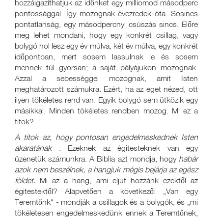
hozzáigazíthatjuk az időnket egy milliomod másodperc
pontossággal. Így mozognak évezredek óta. Sosincs
pontatlanság, egy másodpercnyi csúszás sincs. Előre
meg lehet mondani, hogy egy konkrét csillag, vagy
bolygó hol lesz egy év múlva, két év múlva, egy konkrét
időpontban, mert sosem lassulnak le és sosem
mennek túl gyorsan; a saját pályájukon mozognak.
Azzal a sebességgel mozognak, amit Isten
meghatározott számukra. Ezért, ha az eget nézed, ott
ilyen tökéletes rend van. Egyik bolygó sem ütközik egy
másikkal. Minden tökéletes rendben mozog. Mi ez a
titok?
A titok az, hogy pontosan engedelmeskednek Isten
akaratának
. Ezeknek az égitesteknek van egy
üzenetük számunkra. A Biblia azt mondja, hogy
habár
azok nem beszélnek, a hangjuk mégis bejárja az egész
földet.
Mi az a hang, ami eljut hozzánk ezektől az
égitestektől? Alapvetően a következő: „Van egy
Teremtőnk" - mondják a csillagok és a bolygók, és „mi
tökéletesen engedelmeskedünk ennek a Teremtőnek,