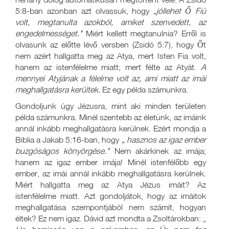
5:8-ban azonban azt olvassuk, hogy
„jóllehet Ő Fiú
volt, megtanulta azokból, amiket szenvedett, az
engedelmességet."
Miért kellett megtanulnia? Erről is
olvasunk az előtte lévő versben (Zsidó 5:7), hogy Őt
nem azért hallgatta meg az Atya, mert Isten Fia volt,
hanem az istenfélelme miatt; mert félte az Atyát.
A
mennyei Atyjának a félelme volt az, ami miatt az imái
meghallgatásra kerültek.
Ez egy példa számunkra.
Gondoljunk úgy Jézusra, mint aki minden területen
példa számunkra. Minél szentebb az életünk, az imáink
annál inkább meghallgatásra kerülnek. Ezért mondja a
Biblia a Jakab 5:16-ban, hogy
„
hasznos az igaz ember
buzgóságos könyörgése."
Nem akárkinek az imája;
hanem az igaz ember imája! Minél istenfélőbb egy
ember, az imái annál inkább meghallgatásra kerülnek.
Miért hallgatta meg az Atya Jézus imáit? Az
istenfélelme miatt. Azt gondoljátok, hogy az imáitok
meghallgatása szempontjából nem számít, hogyan
éltek? Ez nem igaz. Dávid azt mondta a Zsoltárokban: „