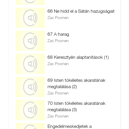
66 Ne hidd el a Sátán hazugságait
Zac Poonen
67 A harag
Zac Poonen
68 Keresztyén alaptanítások (1)
Zac Poonen
69 Isten tökéletes akaratának
megtalálása (2)
Zac Poonen
70 Isten tökéletes akaratának
megtalálása (3)
Zac Poonen
Engedelmeskedjetek a