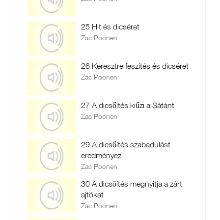
25 Hit és dicséret
Zac Poonen
26 Keresztre feszítés és dicséret
Zac Poonen
27 A dicsőítés kiűzi a Sátánt
Zac Poonen
29 A dicsőítés szabadulást
eredményez
Zac Poonen
30 A dicsőítés megnyitja a zárt
ajtókat
Zac Poonen