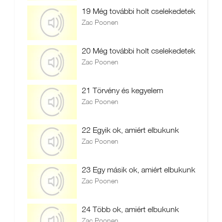
19 Még további holt cselekedetek
Zac Poonen
20 Még további holt cselekedetek
Zac Poonen
21 Törvény és kegyelem
Zac Poonen
22 Egyik ok, amiért elbukunk
Zac Poonen
23 Egy másik ok, amiért elbukunk
Zac Poonen
24 Több ok, amiért elbukunk
Zac Poonen