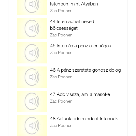
Istenben, mint Atyában
Zac Poonen
44 Isten adhat neked
bölcsességet
Zac Poonen
45 Isten és a pénz ellenségek
Zac Poonen
46 A pénz szeretete gonosz dolog
Zac Poonen
47 Add vissza, ami a másoké
Zac Poonen
48 Adjunk oda mindent Istennek
Zac Poonen