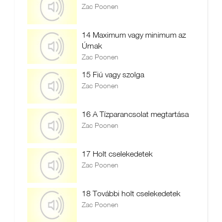
Zac Poonen
14 Maximum vagy minimum az
Úrnak
Zac Poonen
15 Fiú vagy szolga
Zac Poonen
16 A Tízparancsolat megtartása
Zac Poonen
17 Holt cselekedetek
Zac Poonen
18 További holt cselekedetek
Zac Poonen