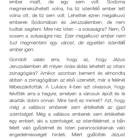
ember miatt, de egy sem volt. Sodoma
megmenekülhetett volna, ha tíz istenfélő ember lett
volna ott, de tíz sem volt. Lehettek ezren megalkuvó
emberek Sodomában és Jeruzsálemben, de nem
tudtak segíteni. Mire néz Isten - a sokaságra? Nem, Ő
sosem a
sokaságra
néz.
Ezer megalkuvó ember nem
tud megmenteni egy várost, de egyetlen istenfélő
ember igen.
Gondolt valaki arra, hogy az, hogy Jézus
Jeruzsálemben élt milyen óriási áldás lehetett az ottani
zsinagógára? Amikor azonban bement és elmondta
abban a zsinagógában az első üzenetét, már a felénél
félbeszakították. A Lukács 4-ben azt olvassuk, hogy
felvitték arra a hegyre, amelyen a városuk épült és le
akarták dobni onnan. Mire tanít ez minket? Azt, hogy
még a vallásos emberek sem értékelték az igazi
szentséget.
Még a vallásos emberek sem értékeltek
egy embert, aki a szentséget, az istenfélelmet, a bűn
felett való győzelmet és Isten parancsolatainak való
engedelmességet hirdeti. Miért gyűlölték Jézust