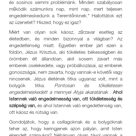
és sosincs semmi problémánk. Minden szabályosan
működik számunkra nap, mint nap, mert teljesen
engedelmeskedünk a Teremtőnknek." Hallottátok ezt
az üzenetet? Hiszed, hogy ez igaz?
Miért van olyan sok káosz, zűrzavar esetleg az
életedben, és minden bizonnyal a világban? Az
engedetlenség miatt. Egyetlen ember járt ezen a
földön, Jézus Krisztus, aki tökéletes békességben és
örömben élt állandóan, akit sosem zavart más
emberek cselekedete, vagy próbálkozásai, az emberek
gonoszságai, nem zavarta, hogy vannak-e követői vagy
nincsenek. Jézus életének titka ugyanaz volt, mint a
bolygók titka.
Pontosan és tökéletesen
engedelmeskedett a mennyei Atyja akaratának
.
Ahol
Istennek való engedelmesség van, ott tökéletesség és
szépség van,
és ahol Istennek való engedetlenség van,
ott káosz és rútság van.
Gondoljátok, hogy a csillagoknak és a bolygóknak
teher az, hogy keringjenek azon pályán, amit Isten
elrendelt számukra? Néhányan olyan távol vannak a