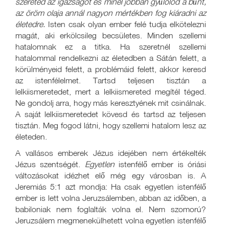
szereted az igazságot és minél jobban gyűlölöd a bűnt,
az öröm olaja annál nagyon mértékben fog kiáradni az
életedre.
Isten csak olyan ember felé tudja elkötelezni
magát, aki erkölcsileg becsületes. Minden szellemi
hatalomnak ez a titka. Ha szeretnél szellemi
hatalommal rendelkezni az életedben a Sátán felett, a
körülményeid felett, a problémáid felett, akkor keresd
az istenfélelmet. Tartsd teljesen tisztán a
lelkiismeretedet, mert a lelkiismereted megítél téged.
Ne gondolj arra, hogy más keresztyének mit csinálnak.
A saját lelkiismeretedet kövesd és tartsd az teljesen
tisztán. Meg fogod látni, hogy szellemi hatalom lesz az
életeden.
A vallásos emberek Jézus idejében nem értékelték
Jézus szentségét.
Egyetlen
istenfélő ember is óriási
változásokat idézhet elő még egy városban is. A
Jeremiás 5:1 azt mondja: Ha csak egyetlen istenfélő
ember is lett volna Jeruzsálemben, abban az időben, a
babiloniak nem foglalták volna el. Nem szomorú?
Jeruzsálem megmenekülhetett volna egyetlen istenfélő