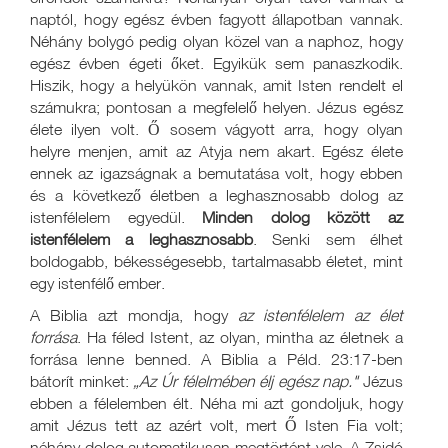
naptól, hogy egész évben fagyott állapotban vannak.
Néhány bolygó pedig olyan közel van a naphoz, hogy
egész évben égeti őket. Egyikük sem panaszkodik.
Hiszik, hogy a helyükön vannak, amit Isten rendelt el
számukra; pontosan a megfelelő helyen. Jézus egész
élete ilyen volt. Ő sosem vágyott arra, hogy olyan
helyre menjen, amit az Atyja nem akart. Egész élete
ennek az igazságnak a bemutatása volt, hogy ebben
és a következő életben a leghasznosabb dolog az
istenfélelem egyedül.
Minden dolog között az
istenfélelem a leghasznosabb
. Senki sem élhet
boldogabb, békességesebb, tartalmasabb életet, mint
egy istenfélő ember.
A Biblia azt mondja, hogy
az istenfélelem az élet
forrása
. Ha féled Istent, az olyan, mintha az életnek a
forrása lenne benned. A Biblia a Péld. 23:17-ben
bátorít minket:
„Az
Úr félelmében élj egész nap
."
Jézus
ebben a félelemben élt. Néha mi azt gondoljuk, hogy
amit Jézus tett az azért volt, mert Ő Isten Fia volt;
néhány dolog automatikusan megtörtént vele. A Zsidó