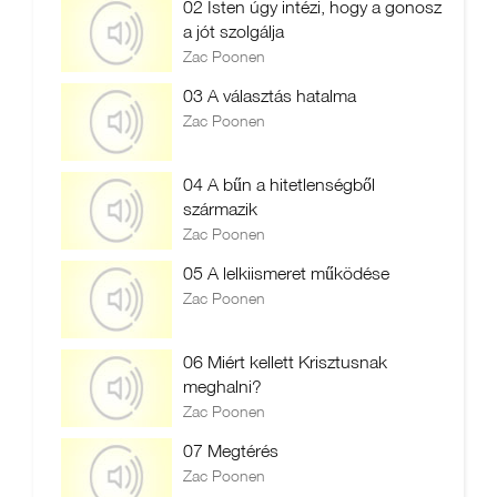
02 Isten úgy intézi, hogy a gonosz
a jót szolgálja
Zac Poonen
03 A választás hatalma
Zac Poonen
04 A bűn a hitetlenségből
származik
Zac Poonen
05 A lelkiismeret működése
Zac Poonen
06 Miért kellett Krisztusnak
meghalni?
Zac Poonen
07 Megtérés
Zac Poonen