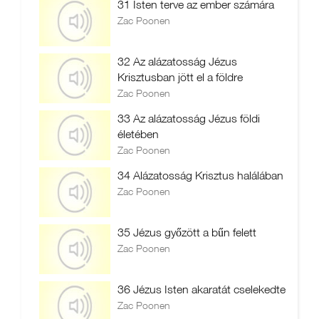
31 Isten terve az ember számára
Zac Poonen
32 Az alázatosság Jézus
Krisztusban jött el a földre
Zac Poonen
33 Az alázatosság Jézus földi
életében
Zac Poonen
34 Alázatosság Krisztus halálában
Zac Poonen
35 Jézus győzött a bűn felett
Zac Poonen
36 Jézus Isten akaratát cselekedte
Zac Poonen