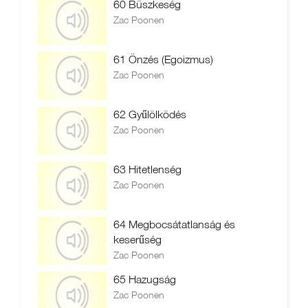
60 Büszkeség
Zac Poonen
61 Önzés (Egoizmus)
Zac Poonen
62 Gyűlölködés
Zac Poonen
63 Hitetlenség
Zac Poonen
64 Megbocsátatlanság és
keserűség
Zac Poonen
65 Hazugság
Zac Poonen