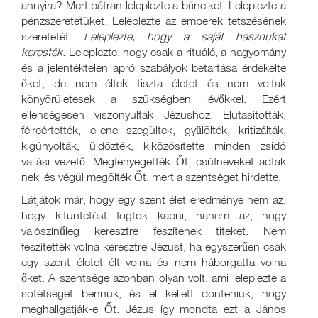
annyira? Mert bátran leleplezte a bűneiket. Leleplezte a
pénzszeretetüket. Leleplezte az emberek tetszésének
szeretetét.
Leleplezte, hogy a saját hasznukat
keresték.
Leleplezte, hogy csak a rituálé, a hagyomány
és a jelentéktelen apró szabályok betartása érdekelte
őket, de nem éltek tiszta életet és nem voltak
könyörületesek a szükségben lévőkkel. Ezért
ellenségesen viszonyultak Jézushoz. Elutasították,
félreértették, ellene szegültek, gyűlölték, kritizálták,
kigúnyolták, üldözték, kiközösítette minden zsidó
vallási vezető. Megfenyegették Őt, csúfneveket adtak
neki és végül megölték Őt, mert a szentséget hirdette.
Látjátok már, hogy egy szent élet eredménye nem az,
hogy kitüntetést fogtok kapni, hanem az, hogy
valószínűleg keresztre feszítenek titeket. Nem
feszítették volna keresztre Jézust, ha egyszerűen csak
egy szent életet élt volna és nem háborgatta volna
őket. A szentsége azonban olyan volt, ami leleplezte a
sötétséget bennük, és el kellett dönteniük, hogy
meghallgatják-e Őt. Jézus így mondta ezt a János