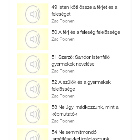
49 Isten köti össze a férjet és a
feleséget
Zac Poonen
50 A férj és a feleség felelőssége
Zac Poonen
51 Szerző: Sandor Istenfélő
gyermekek nevelése
Zac Poonen
52 A szülők és a gyermekek
felelőssége
Zac Poonen
53 Ne úgy imádkozzunk, mint a
képmutatók
Zac Poonen
54 Ne semmitmondó
ismétlésekkel imádkozzunk