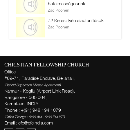
hatalmasságoknak
Zac Poonen
72 Keresztyén alaptanítások
Zac Poonen
CHRISTIAN FELLOWSHIP CHURCH
Office
#69-71, Paradise Enclave, Bellahalli,
(Behind Supertech Micasa Apartment)
Kannur - Kogilu (Airport Link Road),
Bangalore - 560 064,
Karnataka, INDIA.
Phone : +(91) 948 194 1079
(Office Timings : 9:00 AM - 5:00 PM IST)
Email :
cfc@cfcindia.com