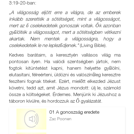
3:19-20-ban:
„A világosság eljött erre a világra, de az emberek
inkább szerették a sötétséget, mint a világosságot,
mert az ő cselekedeteik gonoszak voltak. Ők azonban
gyűlölték a világosságot, mert a sötétségben vétkezni
akartak. Nem mentek a világosságra, hogy a
cselekedeteik le ne lepleződjenek."
(Living Bible).
Kedves barátaim, a keresztyén vallásos világ ma
pontosan ilyen. Ha valódi szentségben jártok, nem
fogtok kitüntetést kapni, hanem helyette gyűlölni,
elutasítani, félreérteni, üldözni és valószínűleg keresztre
feszíteni fognak titeket. Ezért, mielőtt elkezded Jézust
követni, tedd azt, amit Jézus mondott: ülj le, számold
össze a költségeket. Érdemes. Menjünk ki Jézushoz a
táboron kívülre, és hordozzuk az Ő gyalázatát.
01 A gonoszság eredete
Zac Poonen