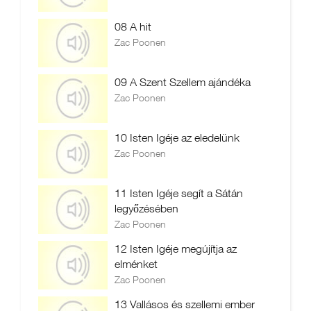
08 A hit
Zac Poonen
09 A Szent Szellem ajándéka
Zac Poonen
10 Isten Igéje az eledelünk
Zac Poonen
11 Isten Igéje segít a Sátán
legyőzésében
Zac Poonen
12 Isten Igéje megújítja az
elménket
Zac Poonen
13 Vallásos és szellemi ember