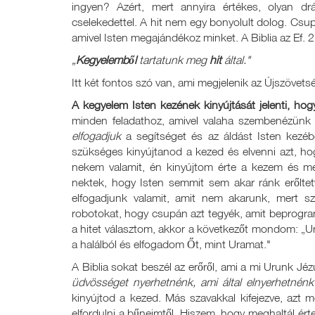
ingyen? Azért, mert annyira értékes, olyan d
cselekedettel. A hit nem egy bonyolult dolog. Csupá
amivel Isten megajándékoz minket. A Biblia az Ef. 
„
Kegyelemből
tartatunk meg
hit
által."
Itt két fontos szó van, ami megjelenik az Újszöve
A kegyelem
Isten kezének kinyújtását jelenti, h
minden feladathoz, amivel valaha szembenézünk 
elfogadjuk
a segítséget és az áldást Isten kezéb
szükséges kinyújtanod a kezed és elvenni azt, hogy
nekem valamit, én kinyújtom érte a kezem és 
nektek, hogy Isten semmit sem akar ránk erőltet
elfogadjunk valamit, amit nem akarunk, mert s
robotokat, hogy csupán azt tegyék, amit beprogra
a hitet választom, akkor a következőt mondom: „U
a halálból és elfogadom Őt, mint Uramat."
A Biblia sokat beszél az erőről, ami a mi Urunk J
üdvösséget nyerhetnénk, ami által elnyerhetnén
kinyújtod a kezed. Más szavakkal kifejezve, azt
elfordulni a bűneimtől. Hiszem, hogy meghaltál ér