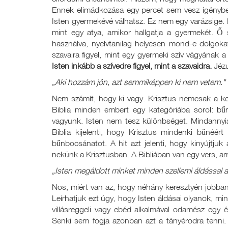
Ennek elimádkozása egy percet sem vesz igénybe, 
Isten gyermekévé válhatsz. Ez nem egy varázsige. 
mint egy atya, amikor hallgatja a gyermekét. Ő
használva, nyelvtanilag helyesen mond-e dolgok
szavaira figyel, mint egy gyermeki szív vágyának a
Isten inkább a szívedre figyel, mint a szavaidra.
Jéz
„Aki hozzám jön, azt semmiképpen ki nem vetem."
Nem számít, hogy ki vagy. Krisztus nemcsak a ke
Biblia minden embert egy kategóriába sorol: b
vagyunk. Isten nem tesz különbséget. Mindannyian
Biblia kijelenti, hogy Krisztus mindenki bűnéér
bűnbocsánatot. A hit azt jelenti, hogy kinyújtju
nekünk a Krisztusban. A Bibliában van egy vers, a
„Isten megáldott minket minden szellemi áldással 
Nos, miért van az, hogy néhány keresztyén jobban
Leírhatjuk ezt úgy, hogy Isten áldásai olyanok, mi
villásreggeli vagy ebéd alkalmával odamész egy é
Senki sem fogja azonban azt a tányérodra tenni. 