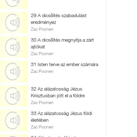
29 A dicsőítés szabadulást
eredményez
Zac Poonen
30 A dicsőítés megnyitja a zárt
ajtókat
Zac Poonen
31 Isten terve az ember számára
Zac Poonen
32 Az alázatosság Jézus
Krisztusban jött el a földre
Zac Poonen
33 Az alázatosság Jézus földi
életében
Zac Poonen