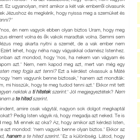
t. Ez ugyanolyan, mint amikor a két vak emberről olvasunk
ek Jézushoz és megkérik, hogy nyissa meg a szemüket és
enni?'
a: 'nos, én nem vagyok ebben olyan biztos Uram, hogy meg
Jézus elment volna és ők vakok maradtak volna. Semmi sem
? Jézus meg akarta nyitni a szemét, de a vak ember nem
. Ezért lehet, hogy néha nagy vágyakkal odamész Istenhez.
azonban azt mondod, hogy 'nos, ha nekem van vágyam és
kapom azt.' Nem, nem kapod meg azt, mert van még egy
Isten meg fogja azt tenni?
Ezt a kérdést olvassuk a Máté
 hogy 'nem vagyunk benne biztosak,' hanem azt mondták:
m, mi hisszük, hogy te meg tudod tenni azt.' Ekkor mit tett
egyen nektek a
ti hitetek
szerint
.' Jól megjegyeztétek?
Nem
hanem a
te hited
szerint.
ndent, amire csak vágytál, nagyon sok dolgot megkaptál
okat? Pedig Isten vágyik rá, hogy megadja azt neked. Te is
meg. Mi ennek az oka? Az, hogy amikor azt kérdezi Isten,
te azt mondod: 'nem vagyok benne olyan biztos.' Ekkor az
ad,
hanem
a te hited szerint.'
Ez a különbség. Látod, hogy