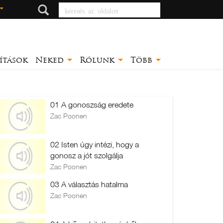
keresés az oldalon
ítások
Neked
Rólunk
Több
01 A gonoszság eredete
Zac Poonen
02 Isten úgy intézi, hogy a
gonosz a jót szolgálja
Zac Poonen
03 A választás hatalma
Zac Poonen