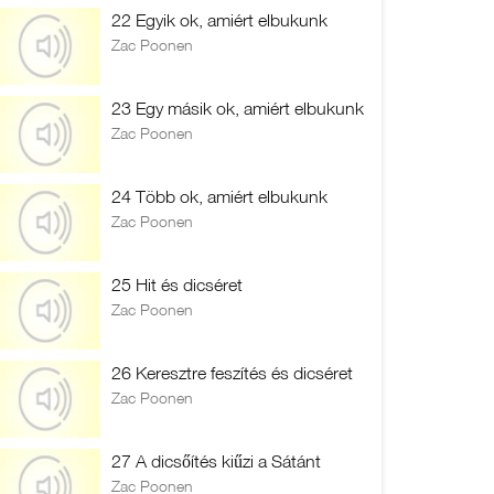
22 Egyik ok, amiért elbukunk
Zac Poonen
23 Egy másik ok, amiért elbukunk
Zac Poonen
24 Több ok, amiért elbukunk
Zac Poonen
25 Hit és dicséret
Zac Poonen
26 Keresztre feszítés és dicséret
Zac Poonen
27 A dicsőítés kiűzi a Sátánt
Zac Poonen