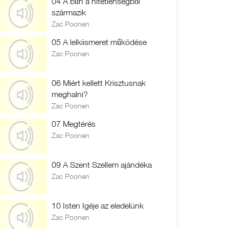
04 A bűn a hitetlenségből
származik
Zac Poonen
05 A lelkiismeret működése
Zac Poonen
06 Miért kellett Krisztusnak
meghalni?
Zac Poonen
07 Megtérés
Zac Poonen
09 A Szent Szellem ajándéka
Zac Poonen
10 Isten Igéje az eledelünk
Zac Poonen