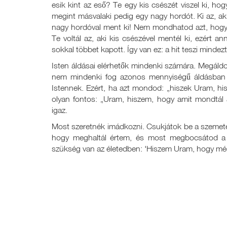
esik kint az eső? Te egy kis csészét viszel ki, ho
megint másvalaki pedig egy nagy hordót. Ki az, aki
nagy hordóval ment ki! Nem mondhatod azt, hogy Is
Te voltál az, aki kis csészével mentél ki, ezért a
sokkal többet kapott. Így van ez: a hit teszi mindezt
Isten áldásai elérhetők mindenki számára. Megáldo
nem mindenki fog azonos mennyiségű áldásban ré
Istennek. Ezért, ha azt mondod: „hiszek Uram, his
olyan fontos: „Uram, hiszem, hogy amit mondtál 
igaz.
Most szeretnék imádkozni. Csukjátok be a szemete
hogy meghaltál értem, és most megbocsátod a
szükség van az életedben: 'Hiszem Uram, hogy mé