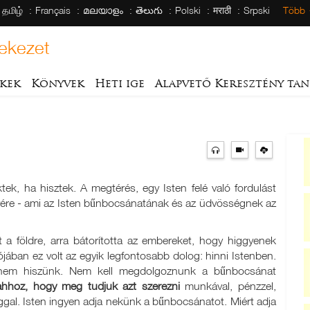
தமிழ்
Français
മലയാളം
తెలుగు
Polski
मराठी
Srpski
Több
ekezet
kek
Könyvek
Heti ige
Alapvető Keresztény tan
ek, ha hisztek. A megtérés, egy Isten felé való fordulást
vére - ami az Isten bűnbocsánatának és az üdvösségnek az
tt a földre, arra bátorította az embereket, hogy higgyenek
jában ez volt az egyik legfontosabb dolog: hinni Istenben.
nem hiszünk. Nem kell megdolgoznunk a bűnbocsánat
hhoz, hogy meg tudjuk azt szerezni
munkával, pénzzel,
gal. Isten ingyen adja nekünk a bűnbocsánatot. Miért adja