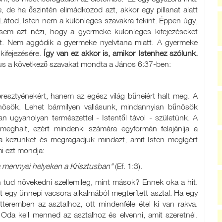
de ha őszintén elimádkozod azt, akkor egy pillanat alatt
Látod, Isten nem a különleges szavakra tekint. Éppen úgy,
 sem azt nézi, hogy a gyermeke különleges kifejezéseket
at. Nem aggódik a gyermeke nyelvtana miatt. A gyermeke
 kifejezésére.
Így van ez akkor is, amikor Istenhez szólunk.
us a következő szavakat mondta a János 6:37-ben:
resztyénekért, hanem az egész világ bűneiért halt meg. A
űnösök. Lehet bármilyen vallásunk, mindannyian bűnösök
 ugyanolyan természettel - Istentől távol - születünk. A
t meghalt, ezért mindenki számára egyformán felajánlja a
k a kezünket és megragadjuk mindazt, amit Isten megígért
mi ezt mondja:
a mennyei helyeken a Krisztusban"
(Ef. 1:3).
 tud növekedni szellemileg, mint mások? Ennek oka a hit.
nt egy ünnepi vacsora alkalmából megterített asztal. Ha egy
tteremben az asztalhoz, ott mindenféle étel ki van rakva.
Oda kell menned az asztalhoz és elvenni, amit szeretnél.