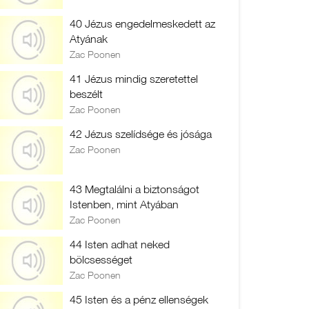
40 Jézus engedelmeskedett az
Atyának
Zac Poonen
41 Jézus mindig szeretettel
beszélt
Zac Poonen
42 Jézus szelídsége és jósága
Zac Poonen
43 Megtalálni a biztonságot
Istenben, mint Atyában
Zac Poonen
44 Isten adhat neked
bölcsességet
Zac Poonen
45 Isten és a pénz ellenségek