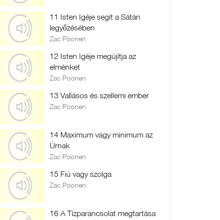
11 Isten Igéje segít a Sátán
legyőzésében
Zac Poonen
12 Isten Igéje megújítja az
elménket
Zac Poonen
13 Vallásos és szellemi ember
Zac Poonen
14 Maximum vagy minimum az
Úrnak
Zac Poonen
15 Fiú vagy szolga
Zac Poonen
16 A Tízparancsolat megtartása