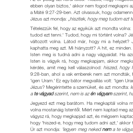
ebben olyan biztos,' akkor nem fogod megkapni az
a Máté 9:27-29-ben. Azt olvassuk, hogy odamenn
Jézus azt mondja:
„hiszitek, hogy meg tudom ezt t
Tételezzük fel, hogy az egyikük azt mondta voln
tudod ezt tenni.' Tudod, hogy mi történt volna? 
változott volna. Látod már, hogy mi a helyzet
kaphatta meg azt. Mi hiányzott? A hit, ez minden
Isten meg is tudná adni a nagy vágyaidat. Ha 
Isten is vágyik rá, hogy megkapjam, akkor meg
kérdés, amit meg kell válaszolnod:
hiszed, hogy 
9:28-ban, ahol a vak emberek nem azt mondták,
'igen Uram.' Ez egy bátor megvallás volt: 'Igen Ura
Jézus? Megérintette a szemüket, és azt mondta:
l
a
te vágyad
szerint, nem is az
én vágyam
szerint, 
Jegyezd ezt meg barátom. Ha megkaptál volna mi
volna mostanáig Istentől. Miért nem kaptad meg az
vágysz rá, hogy megkapjad azt, és mégsem kaptad 
hogy 'hiszed-e, hogy meg tudom adni azt,' akkor 
Úr azt mondja:
'legyen meg neked
nem
a te vágy