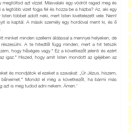
gy megtöltsd azt vízzel. Másvalaki egy vödröt ragad meg és
 a legtöbb vizet fogja fel és hozza be a házba? Az, aki egy
ten többet adott neki, mert Isten kivételezett vele. Nem!
nnyit is kaptál. A másik személy egy hordóval ment ki, és ő
.
tt minket minden szellemi áldással a mennyei helyeken, de
szesülni. A te hitedtől függ minden, mert a hit tetszik
zem, hogy hűséges vagy." Ez a következőt jelenti és ezért
az igaz." Hiszed, hogy amit Isten mondott az igéjében az
ket és mondjátok el ezeket a szavakat: „Úr Jézus, hiszem,
 bűneimet." Mondd el még a következőt, ha bármi más
g azt is meg tudod adni nekem. Ámen.'