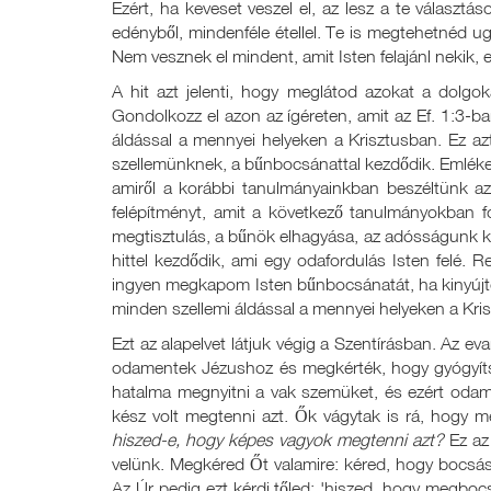
Ezért, ha keveset veszel el, az lesz a te választás
edényből, mindenféle étellel. Te is megtehetnéd u
Nem vesznek el mindent, amit Isten felajánl nekik,
A hit azt jelenti, hogy meglátod azokat a dolgok
Gondolkozz el azon az ígéreten, amit az Ef. 1:3-b
áldással a mennyei helyeken a Krisztusban. Ez az
szellemünknek, a bűnbocsánattal kezdődik. Emlék
amiről a korábbi tanulmányainkban beszéltünk a
felépítményt, amit a következő tanulmányokban fo
megtisztulás, a bűnök elhagyása, az adósságunk kif
hittel kezdődik, ami egy odafordulás Isten felé.
ingyen megkapom Isten bűnbocsánatát, ha kinyúj
minden szellemi áldással a mennyei helyeken a Kri
Ezt az alapelvet látjuk végig a Szentírásban. Az e
odamentek Jézushoz és megkérték, hogy gyógyít
hatalma megnyitni a vak szemüket, és ezért oda
kész volt megtenni azt. Ők vágytak is rá, hogy me
hiszed-e, hogy képes vagyok megtenni azt?
Ez az 
velünk. Megkéred Őt valamire: kéred, hogy bocsás
Az Úr pedig ezt kérdi tőled: 'hiszed, hogy megbo