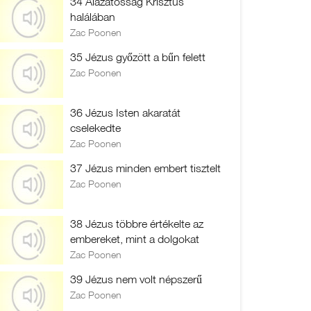
34 Alázatosság Krisztus
halálában
Zac Poonen
35 Jézus győzött a bűn felett
Zac Poonen
36 Jézus Isten akaratát
cselekedte
Zac Poonen
37 Jézus minden embert tisztelt
Zac Poonen
38 Jézus többre értékelte az
embereket, mint a dolgokat
Zac Poonen
39 Jézus nem volt népszerű
Zac Poonen