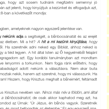
rága, hogy azt sosem tudnánk megfizetni semennyi jó
n azt jelenti, hogy kinyújtjuk a kezünket és elfogadjuk azt,
2:8-ban a következőt mondja:
tségben, amelyeknek nagyon egyszerű jelentése van.
ogy nekünk adja
a segítségét, a bűnbocsánatát és az erejét
az életben. Mi a hit?
A
hit
a mi kezünk kinyújtása
, hogy
ől. Ha szeretnék adni neked egy Bibliát, ahhoz neked is
 a tiéd legyen. A hit által Isten az Ő kegyelméből felajánl
megragadom azt. Egy korábbi tanulmányban azt mondtam
ve lenyomni a torkunkon. Nem fogja ránk erőltetni, hogy
zabadságot adott nekünk a választásra. Nem akar buta
moztak nekik, hanem azt szeretné, hogy mi válasszunk. Ha
ram! Hiszem, hogy Krisztus meghalt a bűneimért, feltámadt
ézus Krisztus nevében van.
Nincs más név a földön, ami által
k a bűnbocsánatot,
de csak akkor kaphatod meg azt, ha
 mondod az Úrnak: 'Úr Jézus, én bűnös vagyok. Szeretnék
tem, és most befogadlak az életembe.' Ez egy egyszerű ima.