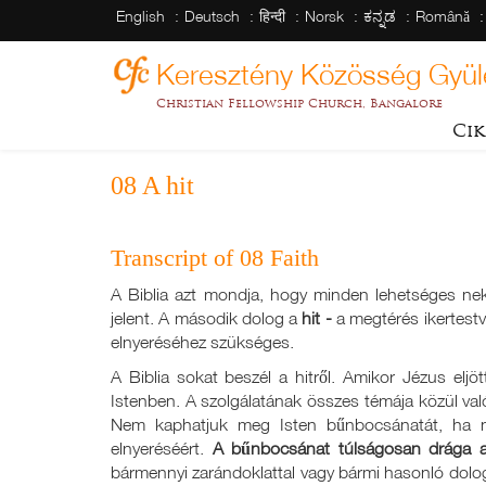
English
Deutsch
हिन्दी
Norsk
ಕನ್ನಡ
Română
Keresztény Közösség Gyül
Christian Fellowship Church, Bangalore
Cik
08 A hit
Transcript of 08 Faith
A Biblia azt mondja, hogy minden lehetséges nekt
jelent. A második dolog a
hit
-
a megtérés ikertest
elnyeréséhez szükséges.
A Biblia sokat beszél a hitről. Amikor Jézus eljö
Istenben. A szolgálatának összes témája közül való
Nem kaphatjuk meg Isten bűnbocsánatát, ha 
elnyeréséért.
A bűnbocsánat túlságosan drága a
bármennyi zarándoklattal vagy bármi hasonló dolog