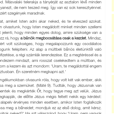
od. Másvalaki telerakja a tányérját az asztalon lévő minden
gyanezt, de nem teszed meg. Így van ez sok keresztyénnel.
 ezért szegények maradnak.
at, amiket Isten adni akar neked, és te elveszed azokat.
an olvastunk, hogy Isten megáldott minket minden szellemi
t jelenti, hogy minden egyes dolog, amire szüksége van a
ezz rá, hogy
a bűnök megbocsátása csak a kezdet.
Mindaz,
zért volt szükséges, hogy megalapozzunk egy csodálatos
gunk felépíteni. Az alap a múltbeli bűnös életünktől való
izetése, a régi számlák lerendezése. Ez a megtéréssel és a
 Rendezem mindazt, ami rosszat cselekedtem a múltban, és
tom a kezem és azt mondom: 'Uram, te megáldottál engem
sztusban. Én szeretném megkapni azt.'
vangéliumokban olvasunk róla, hogy volt két vak ember, akik
sa meg a szemüket. (Máté 9). Tudták, hogy Jézusnak van
mentek és megkérték Őt, hogy tegye meg azt velük. Jézus
gkapják, de előtte Jézus mégis feltett nekik egy kérdést:
alapelv érvényes minden esetben, amikor Isten foglalkozik
sa meg a bűneidet; mondjuk ez az első dolog, amit kérsz.
csátok neked?' Ha azt válaszolod, hogy 'Uram, nem vagyok