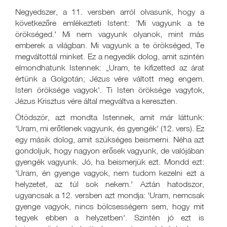
Negyedszer, a 11. versben arról olvasunk, hogy a
következőre emlékezteti Istent: 'Mi vagyunk a te
örökséged.' Mi nem vagyunk olyanok, mint más
emberek a világban. Mi vagyunk a te örökséged, Te
megváltottál minket. Ez a negyedik dolog, amit szintén
elmondhatunk Istennek: „Uram, te kifizetted az árat
értünk a Golgotán; Jézus vére váltott meg engem.
Isten öröksége vagyok'. Ti Isten öröksége vagytok,
Jézus Krisztus vére által megváltva a kereszten.
Ötödször, azt mondta Istennek, amit már láttunk:
'Uram, mi erőtlenek vagyunk, és gyengék' (12. vers). Ez
egy másik dolog, amit szükséges beismerni. Néha azt
gondoljuk, hogy nagyon erősek vagyunk, de valójában
gyengék vagyunk. Jó, ha beismerjük ezt. Mondd ezt:
'Uram, én gyenge vagyok, nem tudom kezelni ezt a
helyzetet, az túl sok nekem.' Aztán hatodszor,
ugyancsak a 12. versben azt mondja: 'Uram, nemcsak
gyenge vagyok, nincs bölcsességem sem, hogy mit
tegyek ebben a helyzetben'. Szintén jó ezt is