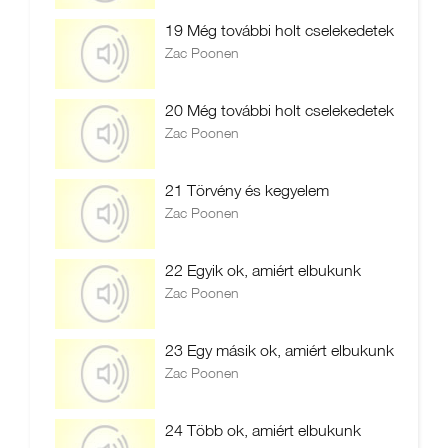
19 Még további holt cselekedetek
Zac Poonen
20 Még további holt cselekedetek
Zac Poonen
21 Törvény és kegyelem
Zac Poonen
22 Egyik ok, amiért elbukunk
Zac Poonen
23 Egy másik ok, amiért elbukunk
Zac Poonen
24 Több ok, amiért elbukunk