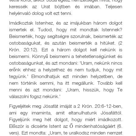
keressék az Urat böjtben és imában. Teljesen
helyénvaló dolog volt ezt tenni.
Imádkoztak Istenhez, és az imájukban három dolgot
ismertek el. Tudod, hogy mit mondtak Istennek?
Beismerték, hogy segítségre szorulnak, beismerték az
ostobaságukat, és azután beismerték a hitüket. (2
Krón. 20:12). Ezt a három dolgot kell nekünk is
beismerni. Könnyű beismerni a tehetetlenségünket és
ostobaságunkat, és azt mondani: 'Uram, nekünk nincs
erőnk ehhez a helyzethez és nem tudjuk, hogy mit
tegyünk.' Elmondhatjuk ezt minden helyzetben, de
nem történik semmi, ha itt megállunk. Tovább kell
menni és azt mondani: „Uram, hisszük, hogy Te
válaszolni fogsz nekünk.'
Figyeljétek meg Jósafát imáját a 2 Krón. 20:6-12-ben,
ami egy imaminta, amit eltanulhatunk Jósafáttól.
Figyeljünk meg hét dolgot, hogy miért imádkozott.
Először is dicsérte Istent az Ő mindenhatóságáért (6.
vers). Ezt mondta: „Uram, te uralkodsz minden nemzet