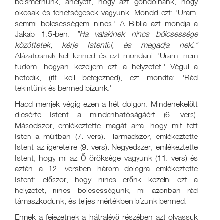
beismernünk, ahelyett, hogy azt gondolnánk, hogy
okosak és tehetségesek vagyunk. Mondd ezt: 'Uram,
semmi bölcsességem nincs.' A Biblia azt mondja a
Jakab 1:5-ben:
"Ha valakinek nincs bölcsessége
közöttetek, kérje Istentől, és megadja neki."
Alázatosnak kell lenned és ezt mondani: 'Uram, nem
tudom, hogyan kezeljem ezt a helyzetet.' Végül a
hetedik, (itt kell befejezned), ezt mondta: 'Rád
tekintünk és benned bízunk.'
Hadd menjek végig ezen a hét dolgon. Mindenekelőtt
dicsérte Istent a mindenhatóságáért (6. vers).
Másodszor, emlékeztette magát arra, hogy mit tett
Isten a múltban (7. vers). Harmadszor, emlékeztette
Istent az ígéreteire (9. vers). Negyedszer, emlékeztette
Istent, hogy mi az Ő öröksége vagyunk (11. vers) és
aztán a 12. versben három dologra emlékeztette
Istent: először, hogy nincs erőnk kezelni ezt a
helyzetet, nincs bölcsességünk, mi azonban rád
támaszkodunk, és teljes mértékben bízunk benned.
Ennek a fejezetnek a hátralévő részében azt olvassuk