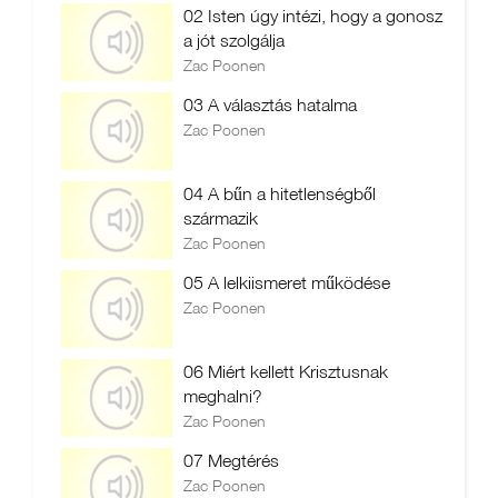
02 Isten úgy intézi, hogy a gonosz
a jót szolgálja
Zac Poonen
03 A választás hatalma
Zac Poonen
04 A bűn a hitetlenségből
származik
Zac Poonen
05 A lelkiismeret működése
Zac Poonen
06 Miért kellett Krisztusnak
meghalni?
Zac Poonen
07 Megtérés
Zac Poonen