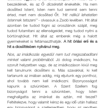
beszédének, és az Ő
dicséretét
énekelték. Ha nem
dicsőíted Istent, Isten nem tud semmit sem tenni
érted, mert nem dicsőíted Őt.
'Hit nélkül lehetetlen
Istennek tetszeni''
- olvassuk a Zsidó levélben. Hit által
azonban be tudod fogni az oroszlánok száját, meg
tudod futamítani az ellenségeidet, meg tudod nyitni a
börtönajtókat. Hit által az emberek még a halott
gyermekeiket is feltámaszthatják.
A hit óriási erő és a
hit a dicsőítésben nyilvánul meg.
Nos, az imádkozás egyedül nem tud megszabadítani
minket valami problémából.
Jó dolog imádkozni, ha
szorult helyzetben vagy, de az imádkozáson kívül meg
kell tanulnunk dicsőíteni is. Más szavakkal, ki kell
tartanunk az imában addig, míg eljutunk egy ponthoz,
ahol tovább nem kell imádkozni. Bizonyosságot
kapunk a szívünkben. A Szent Szellem fog
bizonyságot tenni a szívünkben, hogy Isten
meghallgatta az imánkat és aztán, mit teszel?
Feltételezve, hogy valamit kérsz és egy idő után hallasz
egy bizonyságot a szellemedben, hogy az rendben