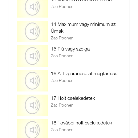
Zac Poonen
14 Maximum vagy minimum az
Úrnak
Zac Poonen
15 Fiú vagy szolga
Zac Poonen
16 A Tízparancsolat megtartása
Zac Poonen
17 Holt cselekedetek
Zac Poonen
18 További holt cselekedetek
Zac Poonen