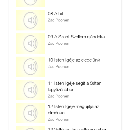
08 A hit
Zac Poonen
09 A Szent Szellem ajándéka
Zac Poonen
10 Isten Igéje az eledelünk
Zac Poonen
11 Isten Igéje segít a Sátán
legyőzésében
Zac Poonen
12 Isten Igéje megújítja az
elménket
Zac Poonen
13 Vallásos és szellemi ember