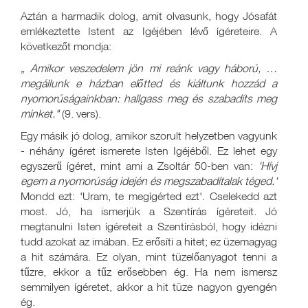
Aztán a harmadik dolog, amit olvasunk, hogy Jósafát
emlékeztette Istent az Igéjében lévő ígéreteire. A
következőt mondja:
„
Amikor veszedelem jön mi reánk vagy háború, …
megállunk e házban előtted és kiáltunk hozzád a
nyomorúságainkban: hallgass meg és szabadíts meg
minket."
(9. vers).
Egy másik jó dolog, amikor szorult helyzetben vagyunk
- néhány ígéret ismerete Isten Igéjéből. Ez lehet egy
egyszerű ígéret, mint ami a Zsoltár 50-ben van:
'Hívj
egem a nyomorúság idején és megszabadítalak téged.'
Mondd ezt: 'Uram, te megígérted ezt'. Cselekedd azt
most. Jó, ha ismerjük a Szentírás ígéreteit. Jó
megtanulni Isten ígéreteit a Szentírásból, hogy idézni
tudd azokat az imában. Ez erősíti a hitet; ez üzemagyag
a hit számára. Ez olyan, mint tüzelőanyagot tenni a
tűzre, ekkor a tűz erősebben ég. Ha nem ismersz
semmilyen ígéretet, akkor a hit tüze nagyon gyengén
ég.