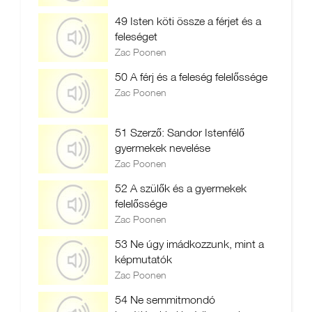
49 Isten köti össze a férjet és a
feleséget
Zac Poonen
50 A férj és a feleség felelőssége
Zac Poonen
51 Szerző: Sandor Istenfélő
gyermekek nevelése
Zac Poonen
52 A szülők és a gyermekek
felelőssége
Zac Poonen
53 Ne úgy imádkozzunk, mint a
képmutatók
Zac Poonen
54 Ne semmitmondó