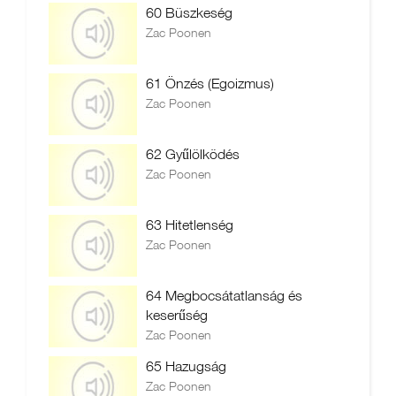
60 Büszkeség
Zac Poonen
61 Önzés (Egoizmus)
Zac Poonen
62 Gyűlölködés
Zac Poonen
63 Hitetlenség
Zac Poonen
64 Megbocsátatlanság és
keserűség
Zac Poonen
65 Hazugság
Zac Poonen