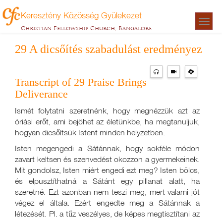
Keresztény Közösség Gyülekezet
Togg
Christian Fellowship Church, Bangalore
navigat
29 A dicsőítés szabadulást eredményez
Transcript of 29 Praise Brings
Deliverance
Ismét folytatni szeretnénk, hogy megnézzük azt az
óriási erőt, ami bejöhet az életünkbe, ha megtanuljuk,
hogyan dicsőítsük Istent minden helyzetben.
Isten megengedi a Sátánnak, hogy sokféle módon
zavart keltsen és szenvedést okozzon a gyermekeinek.
Mit gondolsz, Isten miért engedi ezt meg? Isten bölcs,
és elpusztíthatná a Sátánt egy pillanat alatt, ha
szeretné. Ezt azonban nem teszi meg, mert valami jót
végez el általa. Ezért engedte meg a Sátánnak a
létezését. Pl. a tűz veszélyes, de képes megtisztítani az