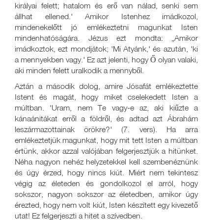
királyai felett; hatalom és erő van nálad, senki sem
állhat ellened.' Amikor Istenhez imádkozol,
mindenekelőtt jó emlékeztetni magunkat Isten
mindenhatóságára. Jézus ezt mondta: „Amikor
imádkoztok, ezt mondjátok; 'Mi Atyánk,' és azután, 'ki
a mennyekben vagy.' Ez azt jelenti, hogy Ő olyan valaki,
aki minden felett uralkodik a mennyből.
Aztán a második dolog, amire Jósafát emlékeztette
Istent és magát, hogy miket cselekedett Isten a
múltban. 'Uram, nem Te vagy-e az, aki kiűzte a
kánaánitákat erről a földről, és adtad azt Ábrahám
leszármazottainak örökre?' (7. vers). Ha arra
emlékeztetjük magunkat, hogy mit tett Isten a múltban
értünk, akkor azzal valójában felgerjesztjük a hitünket.
Néha nagyon nehéz helyzetekkel kell szembenéznünk
és úgy érzed, hogy nincs kiút. Miért nem tekintesz
végig az életeden és gondolkozol el arról, hogy
sokszor, nagyon sokszor az életedben, amikor úgy
érezted, hogy nem volt kiút, Isten készített egy kivezető
utat! Ez felgerjeszti a hitet a szívedben.