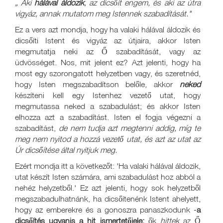
„
Aki
hálával áldozik
, az dicsőít engem, és aki az útra
vigyáz, annak mutatom meg Istennek szabadítását."
Ez a vers azt mondja, hogy ha valaki hálával áldozik és
dicsőíti Istent és vigyáz az útjaira, akkor Isten
megmutatja neki az Ő szabadítását, vagy az
üdvösséget. Nos, mit jelent ez? Azt jelenti, hogy ha
most egy szorongatott helyzetben vagy, és szeretnéd,
hogy Isten megszabadítson belőle, akkor
neked
készíteni kell egy Istenhez vezető utat, hogy
megmutassa neked a szabadulást; és akkor Isten
elhozza azt a szabadítást. Isten el fogja végezni a
szabadítást,
de nem tudja azt megtenni addig, míg te
meg nem nyitod a hozzá vezető utat, és azt az utat az
Úr dicsőítése által nyitjuk meg.
Ezért mondja itt a következőt: 'Ha valaki hálával áldozik,
utat készít Isten számára, ami szabadulást hoz abból a
nehéz helyzetből.' Ez azt jelenti, hogy sok helyzetből
megszabadulhatnánk, ha dicsőítenénk Istent ahelyett,
hogy az emberekre és a gonoszra panaszkodunk -
a
dicsőítés ugyanis a hit ismertetőjele:
ők
hittek
az Ő