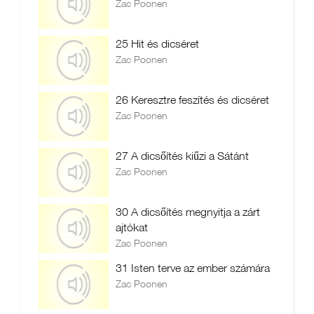
Zac Poonen
25 Hit és dicséret
Zac Poonen
26 Keresztre feszítés és dicséret
Zac Poonen
27 A dicsőítés kiűzi a Sátánt
Zac Poonen
30 A dicsőítés megnyitja a zárt
ajtókat
Zac Poonen
31 Isten terve az ember számára
Zac Poonen