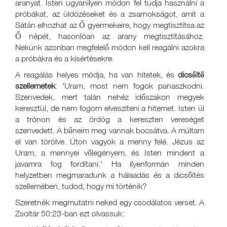
aranyat. Isten ugyanilyen módon fel tudja használni a
próbákat, az üldözéseket és a zsarnokságot, amit a
Sátán elhozhat az Ő gyermekeire, hogy megtisztítsa az
Ő népét, hasonlóan az arany megtisztításához.
Nekünk azonban megfelelő módon kell reagálni azokra
a próbákra és a kísértésekre.
A reagálás helyes módja, ha van hitetek, és
dicsőítő
szellemetek
: 'Uram, most nem fogok panaszkodni.
Szenvedek, mert talán nehéz időszakon megyek
keresztül, de nem fogom elveszíteni a hitemet. Isten ül
a trónon és az ördög a kereszten vereséget
szenvedett. A bűneim meg vannak bocsátva. A múltam
el van törölve. Úton vagyok a menny felé. Jézus az
Uram, a mennyei vőlegényem, és Isten mindent a
javamra fog fordítani.' Ha ilyenformán minden
helyzetben megmaradunk a hálaadás és a dicsőítés
szellemében, tudod, hogy mi történik?
Szeretnék megmutatni neked egy csodálatos verset. A
Zsoltár 50:23-ban ezt olvassuk: