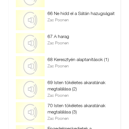
66 Ne hidd el a Sátán hazugságait
Zac Poonen
67 A harag
Zac Poonen
68 Keresztyén alaptanítások (1)
Zac Poonen
69 Isten tökéletes akaratának
megtalálása (2)
Zac Poonen
70 Isten tökéletes akaratának
megtalálása (3)
Zac Poonen
Engedelmeskedjetek a