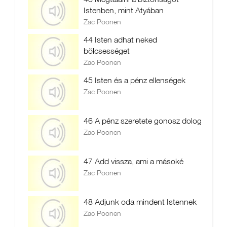
Istenben, mint Atyában
Zac Poonen
44 Isten adhat neked
bölcsességet
Zac Poonen
45 Isten és a pénz ellenségek
Zac Poonen
46 A pénz szeretete gonosz dolog
Zac Poonen
47 Add vissza, ami a másoké
Zac Poonen
48 Adjunk oda mindent Istennek
Zac Poonen