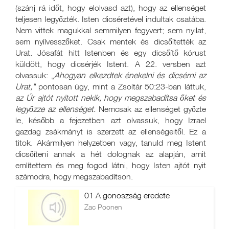
(szánj rá időt, hogy elolvasd azt), hogy az ellenséget
teljesen legyőzték. Isten dicséretével indultak csatába.
Nem vittek magukkal semmilyen fegyvert; sem nyilat,
sem nyílvesszőket. Csak mentek és dicsőítették az
Urat. Jósafát hitt Istenben és egy dicsőítő kórust
küldött, hogy dicsérjék Istent. A 22. versben azt
olvassuk: „
Ahogyan elkezdtek énekelni és dicsérni az
Urat,"
pontosan úgy, mint a Zsoltár 50:23-ban láttuk,
az Úr ajtót nyitott nekik, hogy megszabadítsa őket és
legyőzze az ellenséget.
Nemcsak az ellenséget győzte
le, később a fejezetben azt olvassuk, hogy Izrael
gazdag zsákmányt is szerzett az ellenségeitől. Ez a
titok. Akármilyen helyzetben vagy, tanuld meg Istent
dicsőíteni annak a hét dolognak az alapján, amit
említettem és meg fogod látni, hogy Isten ajtót nyit
számodra, hogy megszabadítson.
01 A gonoszság eredete
Zac Poonen