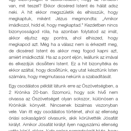
van, mit teszel? Ekkor dicséred Istent és hálát adsz
neki. A hit ekkor megszületik és elhisszük, hogy
megkaptuk, miként Jézus megmondta: „Amikor
imádkozol, hidd el, hogy megkaptad." Kezdetben nincs
bizonyosságod róla, ha azonban folytatod az imát,
akkor eljutsz egy pontra, ahol elhiszed, hogy
megkapod azt. Még ha a válasz nem is érkezett meg,
de dicséred Istent és akkor meg fogod kapni azt,
amiért imádkoztál. Ha az a pont eljön, leállunk az imával
és elkezdjük dicsőíteni Istent. Ez a hit bizonyítéka és
ekkor azáltal, hogy dicsőítünk, egy utat készítünk Isten
számára, hogy megmutassa nekünk a szabadítását.
Egy csodálatos példát látunk erre az Ószövetségben, a
2 Krónika 20-ban. Szomorú, hogy sok hívő nem
olvassa az Ószövetséget olyan sokszor, különösen a
Krónikák könyvét. Nincsenek bizalmas viszonyban
vele. Van itt egy csodálatos történet, ahol az ellenség
óriási sokaságáról olvasunk, akik körülvették Jósafát
királyt. Amikor Jósafát királyt ilyen nagyszámú ellenség
vette körül, akkor Júda egész nemzetségét hívta, hogy