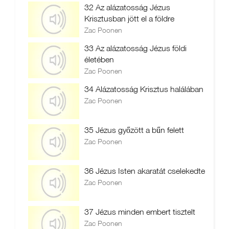
32 Az alázatosság Jézus
Krisztusban jött el a földre
Zac Poonen
33 Az alázatosság Jézus földi
életében
Zac Poonen
34 Alázatosság Krisztus halálában
Zac Poonen
35 Jézus győzött a bűn felett
Zac Poonen
36 Jézus Isten akaratát cselekedte
Zac Poonen
37 Jézus minden embert tisztelt
Zac Poonen