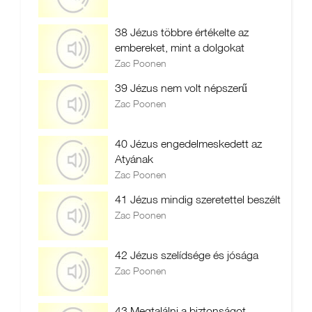
38 Jézus többre értékelte az
embereket, mint a dolgokat
Zac Poonen
39 Jézus nem volt népszerű
Zac Poonen
40 Jézus engedelmeskedett az
Atyának
Zac Poonen
41 Jézus mindig szeretettel beszélt
Zac Poonen
42 Jézus szelídsége és jósága
Zac Poonen
43 Megtalálni a biztonságot