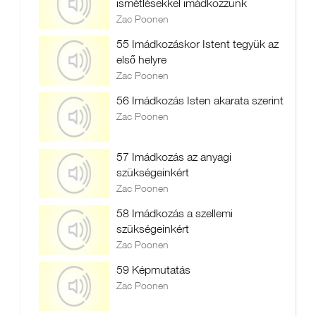
ismétlésekkel imádkozzunk
Zac Poonen
55 Imádkozáskor Istent tegyük az
első helyre
Zac Poonen
56 Imádkozás Isten akarata szerint
Zac Poonen
57 Imádkozás az anyagi
szükségeinkért
Zac Poonen
58 Imádkozás a szellemi
szükségeinkért
Zac Poonen
59 Képmutatás
Zac Poonen