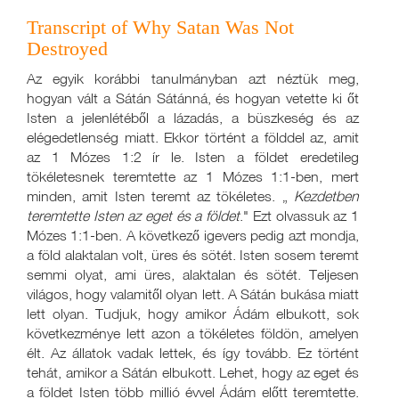
Transcript of Why Satan Was Not
Destroyed
Az egyik korábbi tanulmányban azt néztük meg,
hogyan vált a Sátán Sátánná, és hogyan vetette ki őt
Isten a jelenlétéből a lázadás, a büszkeség és az
elégedetlenség miatt. Ekkor történt a földdel az, amit
az 1 Mózes 1:2 ír le. Isten a földet eredetileg
tökéletesnek teremtette az 1 Mózes 1:1-ben, mert
minden, amit Isten teremt az tökéletes. „
Kezdetben
teremtette Isten az eget és a földet
." Ezt olvassuk az 1
Mózes 1:1-ben. A következő igevers pedig azt mondja,
a föld alaktalan volt, üres és sötét. Isten sosem teremt
semmi olyat, ami üres, alaktalan és sötét. Teljesen
világos, hogy valamitől olyan lett. A Sátán bukása miatt
lett olyan. Tudjuk, hogy amikor Ádám elbukott, sok
következménye lett azon a tökéletes földön, amelyen
élt. Az állatok vadak lettek, és így tovább. Ez történt
tehát, amikor a Sátán elbukott. Lehet, hogy az eget és
a földet Isten több millió évvel Ádám előtt teremtette.