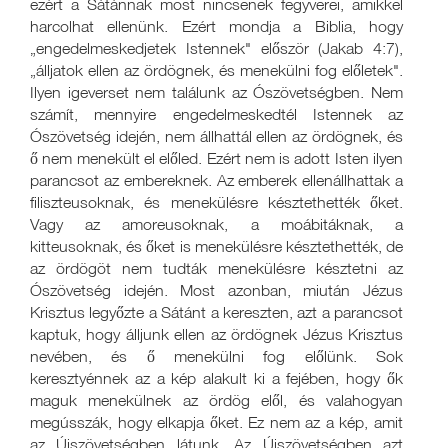
ezért a Sátánnak most nincsenek fegyverei, amikkel
harcolhat ellenünk. Ezért mondja a Biblia, hogy
„engedelmeskedjetek Istennek" először (Jakab 4:7),
„álljatok ellen az ördögnek, és menekülni fog előletek".
Ilyen igeverset nem találunk az Ószövetségben. Nem
számít, mennyire engedelmeskedtél Istennek az
Ószövetség idején, nem állhattál ellen az ördögnek, és
ő nem menekült el előled. Ezért nem is adott Isten ilyen
parancsot az embereknek. Az emberek ellenállhattak a
filiszteusoknak, és menekülésre késztethették őket.
Vagy az amoreusoknak, a moábitáknak, a
kitteusoknak, és őket is menekülésre késztethették, de
az ördögöt nem tudták menekülésre késztetni az
Ószövetség idején. Most azonban, miután Jézus
Krisztus legyőzte a Sátánt a kereszten, azt a parancsot
kaptuk, hogy álljunk ellen az ördögnek Jézus Krisztus
nevében, és ő menekülni fog előlünk. Sok
keresztyénnek az a kép alakult ki a fejében, hogy ők
maguk menekülnek az ördög elől, és valahogyan
megússzák, hogy elkapja őket. Ez nem az a kép, amit
az Újszövetségben látunk. Az Újszövetségben azt