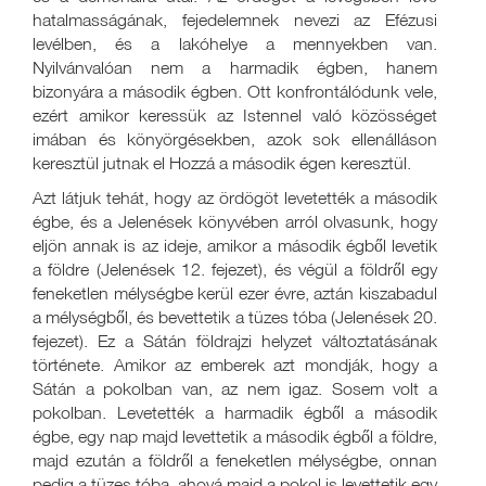
hatalmasságának, fejedelemnek nevezi az Efézusi
levélben, és a lakóhelye a mennyekben van.
Nyilvánvalóan nem a harmadik égben, hanem
bizonyára a második égben. Ott konfrontálódunk vele,
ezért amikor keressük az Istennel való közösséget
imában és könyörgésekben, azok sok ellenálláson
keresztül jutnak el Hozzá a második égen keresztül.
Azt látjuk tehát, hogy az ördögöt levetették a második
égbe, és a Jelenések könyvében arról olvasunk, hogy
eljön annak is az ideje, amikor a második égből levetik
a földre (Jelenések 12. fejezet), és végül a földről egy
feneketlen mélységbe kerül ezer évre, aztán kiszabadul
a mélységből, és bevettetik a tüzes tóba (Jelenések 20.
fejezet). Ez a Sátán földrajzi helyzet változtatásának
története. Amikor az emberek azt mondják, hogy a
Sátán a pokolban van, az nem igaz. Sosem volt a
pokolban. Levetették a harmadik égből a második
égbe, egy nap majd levettetik a második égből a földre,
majd ezután a földről a feneketlen mélységbe, onnan
pedig a tüzes tóba, ahová majd a pokol is levettetik egy