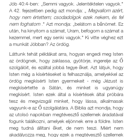
Jób 40:4-ben: „Semmi vagyok. Jelentéktelen vagyok."
A 42. fejezetben pedig azt mondja: „
Megvallom azért,
hogy nem értettem; csodadolgok ezek nekem, és fel
nem foghatom
." Azt mondja: „belátom a bűnömet. Ez
után, ha kinyitom a számat, Uram, befogom a számat a
kezemmel, mert egy senki vagyok." Ki vitte véghez ezt
a munkát Jóbban? Az ördög.
Láttunk tehát példákat arra, hogyan engedi meg Isten
az ördögnek, hogy zaklassa, gyötörje, ingerelje az Ő
szolgálóit, és ezáltal jobbá tegye őket. Azt látjuk, hogy
Isten még a kísértéseket is felhasználja, amelyekkel az
ördög megkísérti Isten gyermekeit - még Jézust is
megkísértette a Sátán, és minket is ugyanúgy
megkísért. Isten ezek által a kísértések által próbára
tesz és megvizsgál minket, hogy lássa, alkalmasak
vagyunk-e az Ő szolgálatára. A Biblia azt mondja, hogy
az utolsó napokban megtévesztő szellemek áradatával
fogunk találkozni, amelyek eljönnek erre a földre. Isten
meg tudná állítani őket, de nem teszi. Miért nem
akadályozza meg, hogy ezek a megtévesztő szellemek