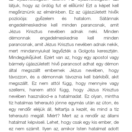
látjuk, hogy az ördög fut el előlünk! Ezt a képet kell
megőriznünk az elménkben. Ez az újjászületett hívők
pozíciója: győzelem és hatalom. Sátánnak
engedelmeskednie kell minden parancsnak, amit
Jézus Krisztus nevében adnak neki. Minden
démonnak engedelmeskednie kell minden
parancsnak, amit Jézus Krisztus nevében adnak nekik,
mert mindannyiukat legyőzték a Golgota keresztjén.
Mindegyikőjüket. Ezért van az, hogy egy apostol vagy
bármely újjászületett hívő parancsot adhat egy démon
által megszállt embernek Jézus nevében, hogy
távozzon, és a démonnak távoznia kell bárkiből, akit
megszállt. Ez nem attól függ, hogy mennyire vagy
szellemi, hanem attól függ, hogy Jézus Krisztus
nevében használod-e a hatalmadat. Ez olyan, mintha
tíz hatalmas teherautó jönne egymás után az úton, és
egy rendőr eléjük áll, feltartja a kezét, és mind a tíz
teherautó megáll. Miért? Mert az a rendőr az állami
hatalmat képviseli. Lehet, hogy csak egy kis ember, de
ez nem számít. Ilyen az, amikor Isten hatalmat adott