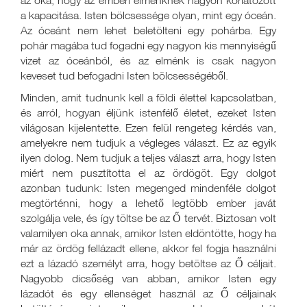
az oka, hogy az emberi elménknek nagyon korlátozott
a kapacitása. Isten bölcsessége olyan, mint egy óceán.
Az óceánt nem lehet beletölteni egy pohárba. Egy
pohár magába tud fogadni egy nagyon kis mennyiségű
vizet az óceánból, és az elménk is csak nagyon
keveset tud befogadni Isten bölcsességéből.
Minden, amit tudnunk kell a földi élettel kapcsolatban,
és arról, hogyan éljünk istenfélő életet, ezeket Isten
világosan kijelentette. Ezen felül rengeteg kérdés van,
amelyekre nem tudjuk a végleges választ. Ez az egyik
ilyen dolog. Nem tudjuk a teljes választ arra, hogy Isten
miért nem pusztította el az ördögöt. Egy dolgot
azonban tudunk: Isten megenged mindenféle dolgot
megtörténni, hogy a lehető legtöbb ember javát
szolgálja vele, és így töltse be az Ő tervét. Biztosan volt
valamilyen oka annak, amikor Isten eldöntötte, hogy ha
már az ördög fellázadt ellene, akkor fel fogja használni
ezt a lázadó személyt arra, hogy betöltse az Ő céljait.
Nagyobb dicsőség van abban, amikor Isten egy
lázadót és egy ellenséget használ az Ő céljainak