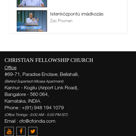
Istenközpontú imádkozás
Zac Poonen
CHRISTIAN FELLOWSHIP CHURCH
Office
#69-71, Paradise Enclave, Bellahalli,
(Behind Supertech Micasa Apartment)
Kannur - Kogilu (Airport Link Road),
Bangalore - 560 064,
Karnataka, INDIA.
Phone : +(91) 948 194 1079
(Office Timings : 9:00 AM - 5:00 PM IST)
Email :
cfc@cfcindia.com