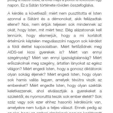
napon. Ez a Sátán története röviden összefoglalva.
A kérdés a következő: miért nem pusztította el Isten
azonnal a Sátánt és a démonokat, akik fellázadtak
ellene? Nos, nem értjük teljesen sok mindennek az
okát, hogy Isten, mit miért tesz. Elég alázatosnak kell
lennünk, hogy elismerjük, hogy a mi korlátolt
értelmünk képtelen megválaszolni nagyon sok kérdést
a földi élettel kapcsolatban. Miért fertőződnek meg
AIDS-sel kicsi gyerekek is? Miért van ennyi
szegénység? Miért van ennyi igazságtalanság? Miért
erőszakolnak meg szegény, ártatlan lányokat az egész
világon? Miért engedi Isten, hogy a gonosz diktátorok
olyan sokáig éljenek? Miért engedi Isten, hogy olyan
sok hamis vallás legyen, amelyek tévútra viszik az
embereket? Miért engedte Isten, hogy olyan szekták
keletkezzenek, ahol elválasztják a gyerekeket a
szüleiktől, és nyomorulttá teszik sok ember életét? Sok
száz vagy sok ezer ehhez hasonló kérdésünk van,
amelyekre nem tudjuk a teljes választ. Ennek pedig az