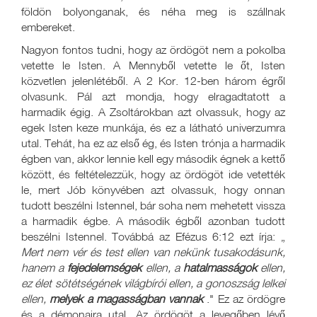
földön bolyonganak, és néha meg is szállnak
embereket.
Nagyon fontos tudni, hogy az ördögöt nem a pokolba
vetette le Isten. A Mennyből vetette le őt, Isten
közvetlen jelenlétéből. A 2 Kor. 12-ben három égről
olvasunk. Pál azt mondja, hogy elragadtatott a
harmadik égig. A Zsoltárokban azt olvassuk, hogy az
egek Isten keze munkája, és ez a látható univerzumra
utal. Tehát, ha ez az első ég, és Isten trónja a harmadik
égben van, akkor lennie kell egy második égnek a kettő
között, és feltételezzük, hogy az ördögöt ide vetették
le, mert Jób könyvében azt olvassuk, hogy onnan
tudott beszélni Istennel, bár soha nem mehetett vissza
a harmadik égbe. A második égből azonban tudott
beszélni Istennel. Továbbá az Efézus 6:12 ezt írja: „
Mert nem vér és test ellen van nekünk tusakodásunk,
hanem a
fejedelemségek
ellen, a
hatalmasságok
ellen,
ez élet sötétségének világbírói ellen, a gonoszság lelkei
ellen,
melyek a magasságban vannak
." Ez az ördögre
és a démonaira utal. Az ördögöt a levegőben lévő