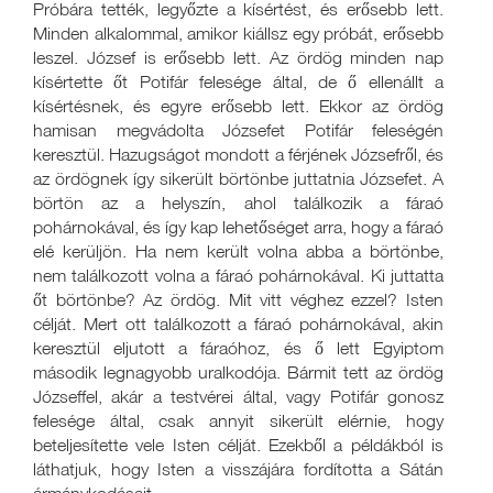
Próbára tették, legyőzte a kísértést, és erősebb lett.
Minden alkalommal, amikor kiállsz egy próbát, erősebb
leszel. József is erősebb lett. Az ördög minden nap
kísértette őt Potifár felesége által, de ő ellenállt a
kísértésnek, és egyre erősebb lett. Ekkor az ördög
hamisan megvádolta Józsefet Potifár feleségén
keresztül. Hazugságot mondott a férjének Józsefről, és
az ördögnek így sikerült börtönbe juttatnia Józsefet. A
börtön az a helyszín, ahol találkozik a fáraó
pohárnokával, és így kap lehetőséget arra, hogy a fáraó
elé kerüljön. Ha nem került volna abba a börtönbe,
nem találkozott volna a fáraó pohárnokával. Ki juttatta
őt börtönbe? Az ördög. Mit vitt véghez ezzel? Isten
célját. Mert ott találkozott a fáraó pohárnokával, akin
keresztül eljutott a fáraóhoz, és ő lett Egyiptom
második legnagyobb uralkodója. Bármit tett az ördög
Józseffel, akár a testvérei által, vagy Potifár gonosz
felesége által, csak annyit sikerült elérnie, hogy
beteljesítette vele Isten célját. Ezekből a példákból is
láthatjuk, hogy Isten a visszájára fordította a Sátán