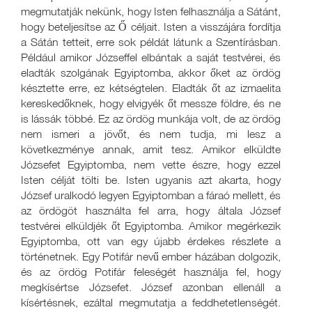
megmutatják nekünk, hogy Isten felhasználja a Sátánt,
hogy beteljesítse az Ő céljait. Isten a visszájára fordítja
a Sátán tetteit, erre sok példát látunk a Szentírásban.
Például amikor Józseffel elbántak a saját testvérei, és
eladták szolgának Egyiptomba, akkor őket az ördög
késztette erre, ez kétségtelen. Eladták őt az izmaelita
kereskedőknek, hogy elvigyék őt messze földre, és ne
is lássák többé. Ez az ördög munkája volt, de az ördög
nem ismeri a jövőt, és nem tudja, mi lesz a
következménye annak, amit tesz. Amikor elküldte
Józsefet Egyiptomba, nem vette észre, hogy ezzel
Isten célját tölti be. Isten ugyanis azt akarta, hogy
József uralkodó legyen Egyiptomban a fáraó mellett, és
az ördögöt használta fel arra, hogy általa József
testvérei elküldjék őt Egyiptomba. Amikor megérkezik
Egyiptomba, ott van egy újabb érdekes részlete a
történetnek. Egy Potifár nevű ember házában dolgozik,
és az ördög Potifár feleségét használja fel, hogy
megkísértse Józsefet. József azonban ellenáll a
kísértésnek, ezáltal megmutatja a feddhetetlenségét.