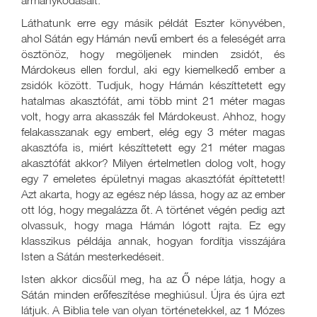
ármánykodásait.
Láthatunk erre egy másik példát Eszter könyvében,
ahol Sátán egy Hámán nevű embert és a feleségét arra
ösztönöz, hogy megöljenek minden zsidót, és
Márdokeus ellen fordul, aki egy kiemelkedő ember a
zsidók között. Tudjuk, hogy Hámán készíttetett egy
hatalmas akasztófát, ami több mint 21 méter magas
volt, hogy arra akasszák fel Márdokeust. Ahhoz, hogy
felakasszanak egy embert, elég egy 3 méter magas
akasztófa is, miért készíttetett egy 21 méter magas
akasztófát akkor? Milyen értelmetlen dolog volt, hogy
egy 7 emeletes épületnyi magas akasztófát építtetett!
Azt akarta, hogy az egész nép lássa, hogy az az ember
ott lóg, hogy megalázza őt. A történet végén pedig azt
olvassuk, hogy maga Hámán lógott rajta. Ez egy
klasszikus példája annak, hogyan fordítja visszájára
Isten a Sátán mesterkedéseit.
Isten akkor dicsőül meg, ha az Ő népe látja, hogy a
Sátán minden erőfeszítése meghiúsul. Újra és újra ezt
látjuk. A Biblia tele van olyan történetekkel, az 1 Mózes