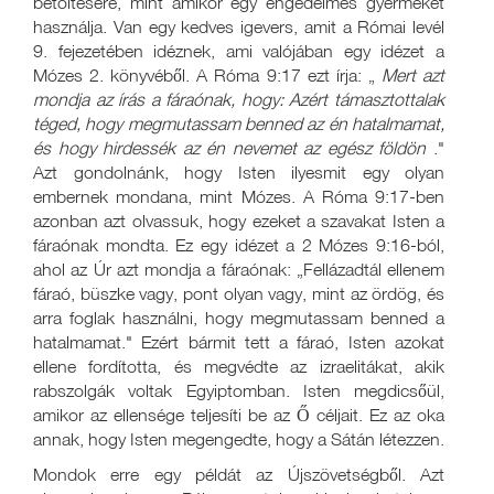
betöltésére, mint amikor egy engedelmes gyermekét
használja. Van egy kedves igevers, amit a Római levél
9. fejezetében idéznek, ami valójában egy idézet a
Mózes 2. könyvéből. A Róma 9:17 ezt írja: „
Mert azt
mondja az írás a fáraónak, hogy: Azért támasztottalak
téged, hogy megmutassam benned az én hatalmamat,
és hogy hirdessék az én nevemet az egész földön
."
Azt gondolnánk, hogy Isten ilyesmit egy olyan
embernek mondana, mint Mózes. A Róma 9:17-ben
azonban azt olvassuk, hogy ezeket a szavakat Isten a
fáraónak mondta. Ez egy idézet a 2 Mózes 9:16-ból,
ahol az Úr azt mondja a fáraónak: „Fellázadtál ellenem
fáraó, büszke vagy, pont olyan vagy, mint az ördög, és
arra foglak használni, hogy megmutassam benned a
hatalmamat." Ezért bármit tett a fáraó, Isten azokat
ellene fordította, és megvédte az izraelitákat, akik
rabszolgák voltak Egyiptomban. Isten megdicsőül,
amikor az ellensége teljesíti be az Ő céljait. Ez az oka
annak, hogy Isten megengedte, hogy a Sátán létezzen.
Mondok erre egy példát az Újszövetségből. Azt