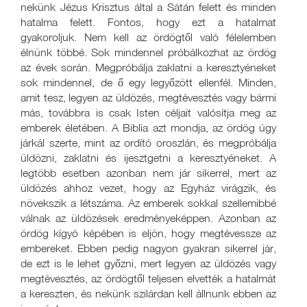
nekünk Jézus Krisztus által a Sátán felett és minden
hatalma felett. Fontos, hogy ezt a hatalmat
gyakoroljuk. Nem kell az ördögtől való félelemben
élnünk többé. Sok mindennel próbálkozhat az ördög
az évek során. Megpróbálja zaklatni a keresztyéneket
sok mindennel, de ő egy legyőzött ellenfél. Minden,
amit tesz, legyen az üldözés, megtévesztés vagy bármi
más, továbbra is csak Isten céljait valósítja meg az
emberek életében. A Biblia azt mondja, az ördög úgy
járkál szerte, mint az ordító oroszlán, és megpróbálja
üldözni, zaklatni és ijesztgetni a keresztyéneket. A
legtöbb esetben azonban nem jár sikerrel, mert az
üldözés ahhoz vezet, hogy az Egyház virágzik, és
növekszik a létszáma. Az emberek sokkal szellemibbé
válnak az üldözések eredményeképpen. Azonban az
ördög kígyó képében is eljön, hogy megtévessze az
embereket. Ebben pedig nagyon gyakran sikerrel jár,
de ezt is le lehet győzni, mert legyen az üldözés vagy
megtévesztés, az ördögtől teljesen elvették a hatalmát
a kereszten, és nekünk szilárdan kell állnunk ebben az