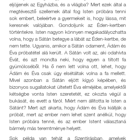
eljöjjenek az Egyházba, és a világba? Mert ezek által a
megtévesztő szellemek által fog Isten próbára tenni
sok embert, beleértve a gyermekeit is, hogy lássa, mit
keresnek valójában. Gondoljunk az Éden-kertben
történtekre. Isten nagyon könnyen megakadályozhatta
volna, hogy a Sátán betegye a lábát az Éden-kertbe, de
nem tette. Ugyanis, amikor a Sátán odament, Ádám és
Éva próbatétel alá került. A Sátán volt az, aki odahívta
Évát, és azt mondta neki, hogy egyen a tiltott fa
gyümölcséből. Ha ő nem lett volna ott, lehet, hogy
Ádám és Éva csak úgy elsétáltak volna a fa mellett.
Mivel azonban a Sátán eljött kígyó képében, és
bizonyos sugallatokat ültetett Éva elméjébe, amelyektől
kétségbe vonta Isten szeretetét, ez okozta végül a
bukását, és evett a fáról. Miért nem állította le Isten a
Sátánt? Mert azt akarta, hogy Ádám és Éva kiállják a
próbát, mert az ember nem lehet szent anélkül, hogy
Isten próbára tenné, és az ember Istent választaná
bármely más teremtménye helyett.
Sok példa van tehát a Szentírásban, amelyek