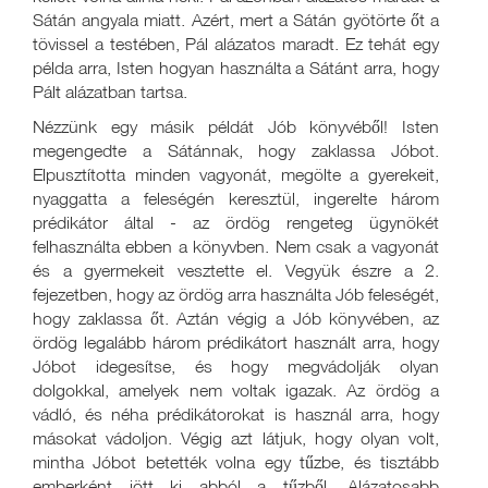
Sátán angyala miatt. Azért, mert a Sátán gyötörte őt a
tövissel a testében, Pál alázatos maradt. Ez tehát egy
példa arra, Isten hogyan használta a Sátánt arra, hogy
Pált alázatban tartsa.
Nézzünk egy másik példát Jób könyvéből! Isten
megengedte a Sátánnak, hogy zaklassa Jóbot.
Elpusztította minden vagyonát, megölte a gyerekeit,
nyaggatta a feleségén keresztül, ingerelte három
prédikátor által - az ördög rengeteg ügynökét
felhasználta ebben a könyvben. Nem csak a vagyonát
és a gyermekeit vesztette el. Vegyük észre a 2.
fejezetben, hogy az ördög arra használta Jób feleségét,
hogy zaklassa őt. Aztán végig a Jób könyvében, az
ördög legalább három prédikátort használt arra, hogy
Jóbot idegesítse, és hogy megvádolják olyan
dolgokkal, amelyek nem voltak igazak. Az ördög a
vádló, és néha prédikátorokat is használ arra, hogy
másokat vádoljon. Végig azt látjuk, hogy olyan volt,
mintha Jóbot betették volna egy tűzbe, és tisztább
emberként jött ki abból a tűzből. Alázatosabb