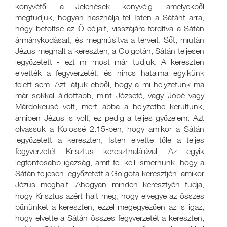
könyvétől a Jelenések könyvéig, amelyekből
megtudjuk, hogyan használja fel Isten a Sátánt arra,
hogy betöltse az Ő céljait, visszájára fordítva a Sátán
ármánykodásait, és meghiúsítva a terveit. Sőt, miután
Jézus meghalt a kereszten, a Golgotán, Sátán teljesen
legyőzetett - ezt mi most már tudjuk. A kereszten
elvették a fegyverzetét, és nincs hatalma egyikünk
felett sem. Azt látjuk ebből, hogy a mi helyzetünk ma
már sokkal áldottabb, mint Józsefé, vagy Jóbé vagy
Márdokeusé volt, mert abba a helyzetbe kerültünk,
amiben Jézus is volt, ez pedig a teljes győzelem. Azt
olvassuk a Kolossé 2:15-ben, hogy amikor a Sátán
legyőzetett a kereszten, Isten elvette tőle a teljes
fegyverzetét Krisztus kereszthalálával. Az egyik
legfontosabb igazság, amit fel kell ismernünk, hogy a
Sátán teljesen legyőzetett a Golgota keresztjén, amikor
Jézus meghalt. Ahogyan minden keresztyén tudja,
hogy Krisztus azért halt meg, hogy elvegye az összes
bűnünket a kereszten, ezzel megegyezően az is igaz,
hogy elvette a Sátán összes fegyverzetét a kereszten,