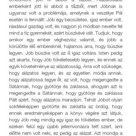
emberként jött ki abból a tűzből, mert Jóbnak is
ugyanaz volt a problémája, amelynek a veszélye Pál
esetén is fennállt: Jób egy becsületes, igaz ember volt,
ráadásul gazdag volt, és nagyon jó módban nevelte fel
mind a tíz gyermekét, ezért büszkévé vált. Tudjuk, hogy
amikor egy ember véghezvisz valamit, és jobb a
körülötte élő embereknél, hajlamos arra, hogy büszke
legyen. Jób büszke volt az ő igaz voltára. Isten pedig
azt akarta, hogy Jób tökéletesebb legyen, és ennek az
egyik követelménye az alázatosság. Arra volt szüksége,
hogy alázatos legyen, és az egyetlen módja annak,
hogy alázatossá tegye őt, az volt, hogy megengedte a
Sátánnak, hogy gyötörje és zaklassa, ahogyan azt is
megengedte a Sátánnak, hogy gyötörje és zaklassa
Pált azért, hogy alázatos maradjon. Tehát Jóbot olyan
sokféleképpen gyötörte és zaklatta az ördög, hogy
ennek eredményeképpen a könyv végére azt látjuk,
hogy Jób még mindig egy igaz és tökéletes ember, de
ezeken felül egy újabb jellemvonásra tett szert, ami
előtte nem volt neki, ez pedig az alázat. Azt mondja a