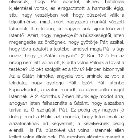
olvassuk, hogy Pál apostol, akinek hatalmas
kijelentései voltak, és elragadtatott a harmadik égig,
stb., nagy veszélyben volt, hogy büszkévé válik a
teljesítményei miatt, mert nagyszerű munkát végzett
Istennek itt a földön, és nagyon sok kijelentése volt
Istentől. Azért, hogy megvédje őt a büszkeségtől, Isten
megengedte az ördögnek, hogy gyötörje Pált azáltal,
hogy tövis adatott a testébe, amelyet maga Pál is úgy
nevez, hogy „a Sátán angyala". (2 Kor. 12:7) Ha az
ördög nem lett volna ott, ki adta volna Pálnak a tövist a
testébe? Jó célt szolgált ez a tövis? Minden bizonnyal!
Az a Sátán hírnöke, angyala volt, aminek az volt a
feladata, hogy gyötörje Pált. Ezért Pál Istenbe
kapaszkodott, alázatos maradt, és alárendelte magát
Istennek. A 2 Korinthus 7-ben látunk egy módot arra,
ahogyan Isten felhasználta a Sátánt, hogy alázatban
tartsa az Ő szolgáját, Pált. Ez pedig egy nagyon jó
dolog, mert a Biblia azt mondja, hogy Isten csak az
alázatosaknak ad kegyelmet, a kevélyeknek pedig
ellenáll. Ha Pál büszkévé vált volna, Istennek ellen
kellett volna állnia neki. Pál azonban alázatos maradt a