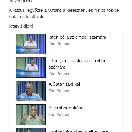
igazságban.
Krisztus legyőzte a Sátánt a kereszten, és nincs többé
hatalma felettünk.
Isten áldjon!
Isten célja az ember számára
Zac Poonen
Isten gondviselése az ember
számára
Zac Poonen
A Sátán taktikái
Zac Poonen
Az ember bukása
Zac Poonen
Szabad akarat és a lelkiismeret