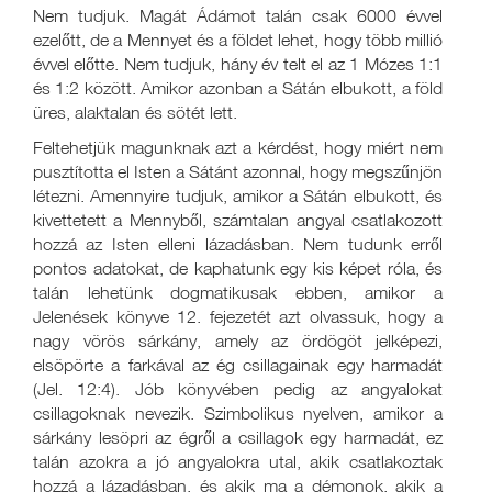
Nem tudjuk. Magát Ádámot talán csak 6000 évvel
ezelőtt, de a Mennyet és a földet lehet, hogy több millió
évvel előtte. Nem tudjuk, hány év telt el az 1 Mózes 1:1
és 1:2 között. Amikor azonban a Sátán elbukott, a föld
üres, alaktalan és sötét lett.
Feltehetjük magunknak azt a kérdést, hogy miért nem
pusztította el Isten a Sátánt azonnal, hogy megszűnjön
létezni. Amennyire tudjuk, amikor a Sátán elbukott, és
kivettetett a Mennyből, számtalan angyal csatlakozott
hozzá az Isten elleni lázadásban. Nem tudunk erről
pontos adatokat, de kaphatunk egy kis képet róla, és
talán lehetünk dogmatikusak ebben, amikor a
Jelenések könyve 12. fejezetét azt olvassuk, hogy a
nagy vörös sárkány, amely az ördögöt jelképezi,
elsöpörte a farkával az ég csillagainak egy harmadát
(Jel. 12:4). Jób könyvében pedig az angyalokat
csillagoknak nevezik. Szimbolikus nyelven, amikor a
sárkány lesöpri az égről a csillagok egy harmadát, ez
talán azokra a jó angyalokra utal, akik csatlakoztak
hozzá a lázadásban, és akik ma a démonok, akik a