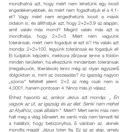
mondhatná azt, hogy miért nem lehetünk egy kicsit
engedékenyebbek, és miért nem fogadhatjuk el a 4,1-
et? Vagy miért nem engedhetünk kicsit a másik
oldalon is, és állíthatjuk azt, hogy 2+2=3,9 az alapján,
amit valaki más mond? Megint valaki más azt is
mondhatja, hogy 2+2=3. Miért nem vagyunk
toleránsak, miért nem fogadjuk el ezt is? Ha valaki azt
mondja: 2+2=100, legyünk toleránsak és fogadjuk el!
El tudjátok képzelni, mekkora zűrzavar lenne a földön
minden területen, ha elkezdünk mindenben toleránsak
(megalkuvók, liberálisok) lenni még az olyan egyszerű
dolgokban is, mint az összeadás? Az igazság nagyon
„szoros" feltételt jelent. 2+2 az még csak nem is
4,0001, hanem pontosan 4. Nincs más jó válasz.
Ehhez hasonló az, amikor Jézus azt mondja: „
Én
vagyok az út, az igazság és az élet. Senki nem mehet
az Atyához, csak általam
". Miért? Mert senki más nem
halt meg a világ bűneiért, és senki más nem támadt fel
a halálból, hogy bebizonyítsa, ő valóban az, akinek
mondta magát. Jézus Isten fia. Ez az az alap, amely