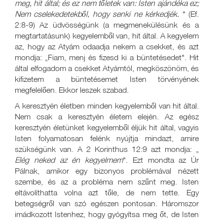
meg, hit által; és ez nem tőletek van: Isten ajándéka ez;
Nem cselekedetekből, hogy senki ne kérkedjék.
" (Ef.
2:8-9) Az üdvösségünk (a megmenekülésünk és a
megtartatásunk) kegyelemből van, hit által. A kegyelem
az, hogy az Atyám odaadja nekem a csekket, és azt
mondja: „Fiam, menj és fizesd ki a büntetésedet". Hit
által elfogadom a csekket Atyámtól, megköszönöm, és
kifizetem a büntetésemet Isten törvényének
megfelelően. Ekkor leszek szabad.
A keresztyén életben minden kegyelemből van hit által.
Nem csak a keresztyén életem elején. Az egész
keresztyén életünket kegyelemből éljük hit által, vagyis
Isten folyamatosan felénk nyújtja mindazt, amire
szükségünk van. A 2 Korinthus 12:9 azt mondja: „
Elég neked az én kegyelmem
". Ezt mondta az Úr
Pálnak, amikor egy bizonyos problémával nézett
szembe, és az a probléma nem szűnt meg. Isten
eltávolíthatta volna azt tőle, de nem tette. Egy
betegségről van szó egészen pontosan. Háromszor
imádkozott Istenhez, hogy gyógyítsa meg őt, de Isten