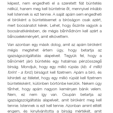
képest, nem engedheti el a szeretett fiát büntetés
nélkül, hanem meg kell büntetnie őt, mennyivel inkább
kell Istennek is ezt tennie. A saját apám sem engedheti
el bíróként a büntetésemet a bíróságon csak azért,
mert bocsánatot kérek. Lehet, hogy őszinte vagyok a
bocsánatkérésben, de mégis bűnhődnöm kell azért a
bűncselekményért, amit elkövettem.
Van azonban egy másik dolog, amit az apám bíróként
mégis megtehet értem úgy, hogy betartja az
igazságszolgáltatás alapelveit. Tegyük fel, hogy a
bűnömért járó büntetés egy hatalmas pénzösszegű
bírság. Mondjuk, hogy egy millió rúpiás (
kb. 4 millió
forint - a ford.
) bírságot kell fizetnem. Apám a bíró, és
kihirdeti az ítéletet, hogy egy millió rúpiát kell fizetnem
büntetésként, különben börtönbe kerülök. Nekem úgy
tűnhet, hogy apám nagyon keményen bánik velem.
Nem, ez nem így van. Csupán betartja az
igazságszolgáltatás alapelveit, amit bíróként meg kell
tennie. Istennek is ezt kell tennie. Azonban amint elítélt
engem, és kinyilvánította a bírság mértékét, amit