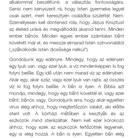
alkalommal beszéltünk: a választás fontosságára.
Senki nem kényszerít rá, hogy Isten gyermeke legyél
csak azért, mert keresztyén családba születtél. Nem.
Személyesen kell döntened róla, hogy Jézus Krisztust
az életed urává és megváltóddá akarod tenni. Minden
ember bűnös. Minden egyes ember számtalan bűnt
követett már el, és messze elmarad Isten színvonalától
(„szűkölködik Isten dicsősége nélkül").
Gondoljunk egy edényre. Mindegy, hogy az edényen
egy lyuk van, vagy ezer lyuk, a víz mindenképpen ki fog
folyni belőle. Egy idő után nem marad víz az edényben.
Akár egy, akár száz, vagy ezer lyuk van rajta, az összes
víz ki fog folyni belőle. A bűn is ilyen. A Biblia azt
mondja, mindegy, hogy egy bűnt követtél el, vagy ezer
bűnt, bűnös vagy. Gondoljunk arra, hogy akár egyetlen
vírus elég ahhoz, hogy megfertőzzön valakit, aki előtte
steril volt. A kórházi műtőben a kesztyűk és az
eszközök mind sterilizáltak. Nem kell ezer kórokozó
ahhoz, hogy ezek az eszközök fertőzöttek legyenek,
egy is elég hozzá. A bűn is ilyen. Egyetlen bűn elég