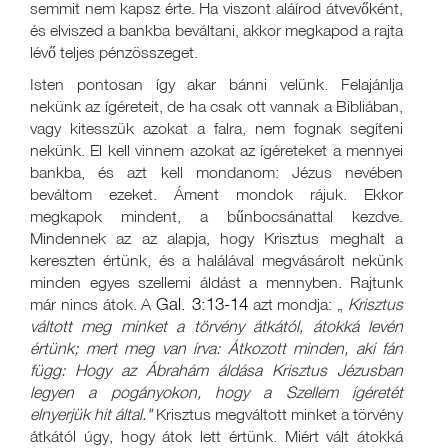
semmit nem kapsz érte. Ha viszont aláírod átvevőként,
és elviszed a bankba beváltani, akkor megkapod a rajta
lévő teljes pénzösszeget.
Isten pontosan így akar bánni velünk. Felajánlja
nekünk az ígéreteit, de ha csak ott vannak a Bibliában,
vagy kitesszük azokat a falra, nem fognak segíteni
nekünk. El kell vinnem azokat az ígéreteket a mennyei
bankba, és azt kell mondanom: Jézus nevében
beváltom ezeket. Áment mondok rájuk. Ekkor
megkapok mindent, a bűnbocsánattal kezdve.
Mindennek az az alapja, hogy Krisztus meghalt a
kereszten értünk, és a halálával megvásárolt nekünk
minden egyes szellemi áldást a mennyben. Rajtunk
Gal. 3:13-14
már nincs átok. A
azt mondja: „
Krisztus
váltott meg minket a törvény átkától, átokká levén
értünk; mert meg van írva: Átkozott minden, aki fán
függ: Hogy az Ábrahám áldása Krisztus Jézusban
legyen a pogányokon, hogy a Szellem ígéretét
elnyerjük hit által."
Krisztus megváltott minket a törvény
átkától úgy, hogy átok lett értünk. Miért vált átokká