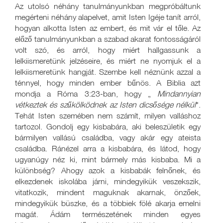
Az utolsó néhány tanulmányunkban megpróbáltunk
megérteni néhány alapelvet, amit Isten Igéje tanít arról,
hogyan alkotta Isten az embert, és mit vár el tőle. Az
előző tanulmányunkban a szabad akarat fontosságáról
volt szó, és arról, hogy miért hallgassunk a
lelkiismeretünk jelzéseire, és miért ne nyomjuk el a
lelkiismeretünk hangját. Szembe kell néznünk azzal a
ténnyel, hogy minden ember bűnös. A Biblia azt
mondja a Róma 3:23-ban, hogy „
Mindannyian
vétkeztek és szűkölködnek az Isten dicsősége nélkül
".
Tehát Isten szemében nem számít, milyen valláshoz
tartozol. Gondolj egy kisbabára, aki beleszületik egy
bármilyen vallású családba, vagy akár egy ateista
családba. Ránézel arra a kisbabára, és látod, hogy
ugyanúgy néz ki, mint bármely más kisbaba. Mi a
különbség? Ahogy azok a kisbabák felnőnek, és
elkezdenek iskolába járni, mindegyikük veszekszik,
vitatkozik, mindent maguknak akarnak, önzőek,
mindegyikük büszke, és a többiek fölé akarja emelni
magát. Ádám természetének minden egyes