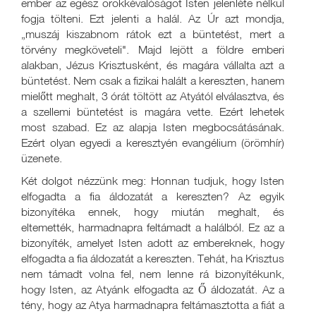
ember az egész örökkévalóságot Isten jelenléte nélkül
fogja tölteni. Ezt jelenti a halál. Az Úr azt mondja,
„muszáj kiszabnom rátok ezt a büntetést, mert a
törvény megköveteli". Majd lejött a földre emberi
alakban, Jézus Krisztusként, és magára vállalta azt a
büntetést. Nem csak a fizikai halált a kereszten, hanem
mielőtt meghalt, 3 órát töltött az Atyától elválasztva, és
a szellemi büntetést is magára vette. Ezért lehetek
most szabad. Ez az alapja Isten megbocsátásának.
Ezért olyan egyedi a keresztyén evangélium (örömhír)
üzenete.
Két dolgot nézzünk meg: Honnan tudjuk, hogy Isten
elfogadta a fia áldozatát a kereszten? Az egyik
bizonyítéka ennek, hogy miután meghalt, és
eltemették, harmadnapra feltámadt a halálból. Ez az a
bizonyíték, amelyet Isten adott az embereknek, hogy
elfogadta a fia áldozatát a kereszten. Tehát, ha Krisztus
nem támadt volna fel, nem lenne rá bizonyítékunk,
hogy Isten, az Atyánk elfogadta az Ő áldozatát. Az a
tény, hogy az Atya harmadnapra feltámasztotta a fiát a