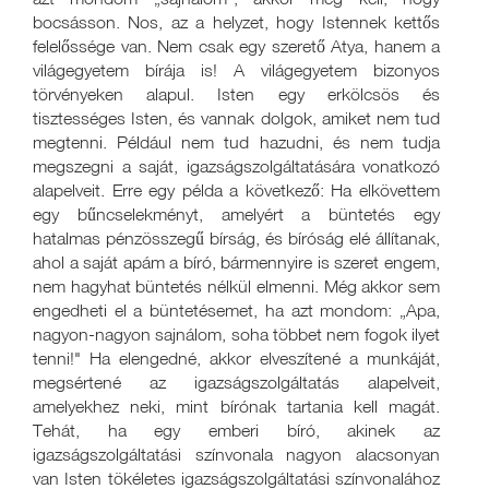
bocsásson. Nos, az a helyzet, hogy Istennek kettős
felelőssége van. Nem csak egy szerető Atya, hanem a
világegyetem bírája is! A világegyetem bizonyos
törvényeken alapul. Isten egy erkölcsös és
tisztességes Isten, és vannak dolgok, amiket nem tud
megtenni. Például nem tud hazudni, és nem tudja
megszegni a saját, igazságszolgáltatására vonatkozó
alapelveit. Erre egy példa a következő: Ha elkövettem
egy bűncselekményt, amelyért a büntetés egy
hatalmas pénzösszegű bírság, és bíróság elé állítanak,
ahol a saját apám a bíró, bármennyire is szeret engem,
nem hagyhat büntetés nélkül elmenni. Még akkor sem
engedheti el a büntetésemet, ha azt mondom: „Apa,
nagyon-nagyon sajnálom, soha többet nem fogok ilyet
tenni!" Ha elengedné, akkor elveszítené a munkáját,
megsértené az igazságszolgáltatás alapelveit,
amelyekhez neki, mint bírónak tartania kell magát.
Tehát, ha egy emberi bíró, akinek az
igazságszolgáltatási színvonala nagyon alacsonyan
van Isten tökéletes igazságszolgáltatási színvonalához