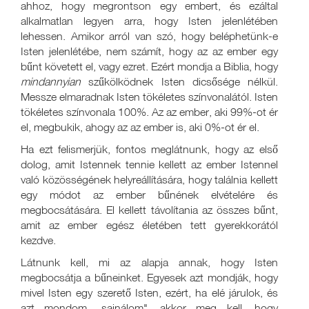
ahhoz, hogy megrontson egy embert, és ezáltal
alkalmatlan legyen arra, hogy Isten jelenlétében
lehessen. Amikor arról van szó, hogy beléphetünk-e
Isten jelenlétébe, nem számít, hogy az az ember egy
bűnt követett el, vagy ezret. Ezért mondja a Biblia, hogy
mindannyian
szűkölködnek Isten dicsősége nélkül.
Messze elmaradnak Isten tökéletes színvonalától. Isten
tökéletes színvonala 100%. Az az ember, aki 99%-ot ér
el, megbukik, ahogy az az ember is, aki 0%-ot ér el.
Ha ezt felismerjük, fontos meglátnunk, hogy az első
dolog, amit Istennek tennie kellett az ember Istennel
való közösségének helyreállítására, hogy találnia kellett
egy módot az ember bűnének elvételére és
megbocsátására. El kellett távolítania az összes bűnt,
amit az ember egész életében tett gyerekkorától
kezdve.
Látnunk kell, mi az alapja annak, hogy Isten
megbocsátja a bűneinket. Egyesek azt mondják, hogy
mivel Isten egy szerető Isten, ezért, ha elé járulok, és
azt mondom „sajnálom", akkor meg kell, hogy