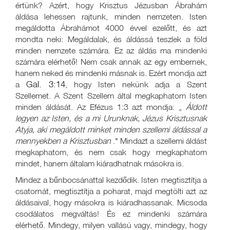
értünk? Azért, hogy Krisztus Jézusban Ábrahám
áldása lehessen rajtunk, minden nemzeten. Isten
megáldotta Ábrahámot 4000 évvel ezelőtt, és azt
mondta neki: Megáldalak, és áldássá teszlek a föld
minden nemzete számára. Ez az áldás ma mindenki
számára elérhető! Nem csak annak az egy embernek,
hanem neked és mindenki másnak is. Ezért mondja azt
Gal. 3:14
a
, hogy Isten nekünk adja a Szent
Szellemet. A Szent Szellem által megkaphatom Isten
minden áldását. Az Efézus 1:3 azt mondja: „
Áldott
legyen az Isten, és a mi Urunknak, Jézus Krisztusnak
Atyja, aki megáldott minket minden szellemi áldással a
mennyekben a Krisztusban
." Mindazt a szellemi áldást
megkaphatom, és nem csak hogy megkaphatom
mindet, hanem általam kiáradhatnak másokra is.
Mindez a bűnbocsánattal kezdődik. Isten megtisztítja a
csatornát, megtisztítja a poharat, majd megtölti azt az
áldásaival, hogy másokra is kiáradhassanak. Micsoda
csodálatos megváltás! És ez mindenki számára
elérhető. Mindegy, milyen vallású vagy, mindegy, hogy