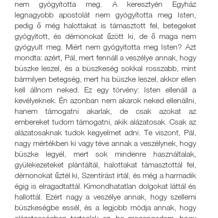
nem gyógyította meg. A keresztyén Egyház
legnagyobb apostolát nem gyógyította meg Isten,
pedig ő még halottakat is támasztott fel, betegeket
gyógyított, és démonokat űzött ki, de ő maga nem
gyógyult meg. Miért nem gyógyította meg Isten? Azt
mondta: azért, Pál, mert fennáll a veszélye annak, hogy
büszke leszel, és a büszkeség sokkal rosszabb, mint
bármilyen betegség, mert ha büszke leszel, akkor ellen
kell állnom neked. Ez egy törvény: Isten ellenáll a
kevélyeknek. Én azonban nem akarok neked ellenállni,
hanem támogatni akarlak, de csak azokat az
embereket tudom támogatni, akik alázatosak. Csak az
alázatosaknak tudok kegyelmet adni. Te viszont, Pál,
nagy mértékben ki vagy téve annak a veszélynek, hogy
büszke legyél, mert sok mindenre használtalak,
gyülekezeteket plántáltál, halottakat támasztottál fel,
démonokat űztél ki, Szentírást írtál, és még a harmadik
égig is elragadtattál. Kimondhatatlan dolgokat láttál és
hallottál. Ezért nagy a veszélye annak, hogy szellemi
büszkeségbe essél, és a legjobb módja annak, hogy