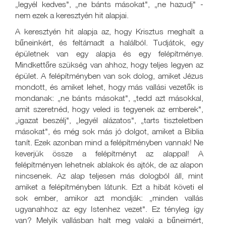
„legyél kedves", „ne bánts másokat", „ne hazudj" -
nem ezek a keresztyén hit alapjai.
A keresztyén hit alapja az, hogy Krisztus meghalt a
bűneinkért, és feltámadt a halálból. Tudjátok, egy
épületnek van egy alapja és egy felépítménye.
Mindkettőre szükség van ahhoz, hogy teljes legyen az
épület. A felépítményben van sok dolog, amiket Jézus
mondott, és amiket lehet, hogy más vallási vezetők is
mondanak: „ne bánts másokat", „tedd azt másokkal,
amit szeretnéd, hogy veled is tegyenek az emberek",
„igazat beszélj", „legyél alázatos", „tarts tiszteletben
másokat", és még sok más jó dolgot, amiket a Biblia
tanít. Ezek azonban mind a felépítményben vannak! Ne
keverjük össze a felépítményt az alappal! A
felépítményen lehetnek ablakok és ajtók, de az alapon
nincsenek. Az alap teljesen más dologból áll, mint
amiket a felépítményben látunk. Ezt a hibát követi el
sok ember, amikor azt mondják: „minden vallás
ugyanahhoz az egy Istenhez vezet". Ez tényleg így
van? Melyik vallásban halt meg valaki a bűneimért,