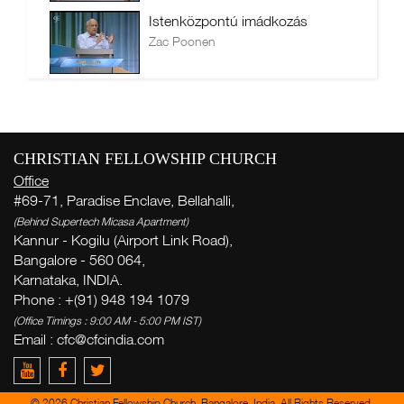
Istenközpontú imádkozás
Zac Poonen
CHRISTIAN FELLOWSHIP CHURCH
Office
#69-71, Paradise Enclave, Bellahalli,
(Behind Supertech Micasa Apartment)
Kannur - Kogilu (Airport Link Road),
Bangalore - 560 064,
Karnataka, INDIA.
Phone : +(91) 948 194 1079
(Office Timings : 9:00 AM - 5:00 PM IST)
Email :
cfc@cfcindia.com
© 2026 Christian Fellowship Church, Bangalore, India. All Rights Reserved.