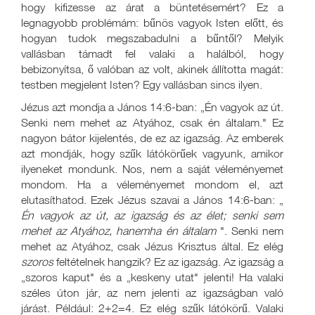
hogy kifizesse az árat a büntetésemért? Ez a
legnagyobb problémám: bűnös vagyok Isten előtt, és
hogyan tudok megszabadulni a bűntől? Melyik
vallásban támadt fel valaki a halálból, hogy
bebizonyítsa, ő valóban az volt, akinek állította magát:
testben megjelent Isten? Egy vallásban sincs ilyen.
Jézus azt mondja a János 14:6-ban: „Én vagyok az út.
Senki nem mehet az Atyához, csak én általam." Ez
nagyon bátor kijelentés, de ez az igazság. Az emberek
azt mondják, hogy szűk látókörűek vagyunk, amikor
ilyeneket mondunk. Nos, nem a saját véleményemet
mondom. Ha a véleményemet mondom el, azt
elutasíthatod. Ezek Jézus szavai a János 14:6-ban: „
Én vagyok az út, az igazság és az élet; senki sem
mehet az Atyához, hanemha én általam
". Senki nem
mehet az Atyához, csak Jézus Krisztus által. Ez elég
szoros
feltételnek hangzik? Ez az igazság. Az igazság a
„szoros kaput" és a „keskeny utat" jelenti! Ha valaki
széles úton jár, az nem jelenti az igazságban való
járást. Például: 2+2=4. Ez elég szűk látókörű. Valaki