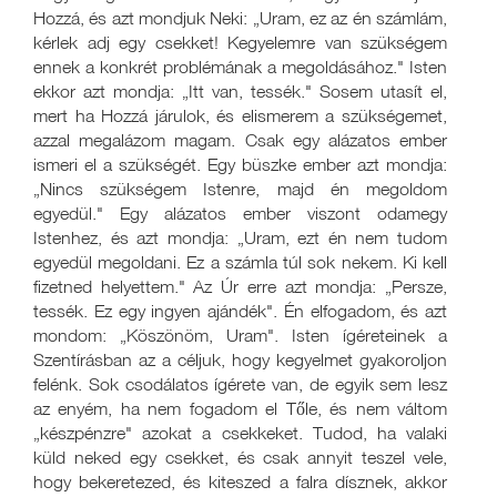
Hozzá, és azt mondjuk Neki: „Uram, ez az én számlám,
kérlek adj egy csekket! Kegyelemre van szükségem
ennek a konkrét problémának a megoldásához." Isten
ekkor azt mondja: „Itt van, tessék." Sosem utasít el,
mert ha Hozzá járulok, és elismerem a szükségemet,
azzal megalázom magam. Csak egy alázatos ember
ismeri el a szükségét. Egy büszke ember azt mondja:
„Nincs szükségem Istenre, majd én megoldom
egyedül." Egy alázatos ember viszont odamegy
Istenhez, és azt mondja: „Uram, ezt én nem tudom
egyedül megoldani. Ez a számla túl sok nekem. Ki kell
fizetned helyettem." Az Úr erre azt mondja: „Persze,
tessék. Ez egy ingyen ajándék". Én elfogadom, és azt
mondom: „Köszönöm, Uram". Isten ígéreteinek a
Szentírásban az a céljuk, hogy kegyelmet gyakoroljon
felénk. Sok csodálatos ígérete van, de egyik sem lesz
az enyém, ha nem fogadom el Tőle, és nem váltom
„készpénzre" azokat a csekkeket. Tudod, ha valaki
küld neked egy csekket, és csak annyit teszel vele,
hogy bekeretezed, és kiteszed a falra dísznek, akkor