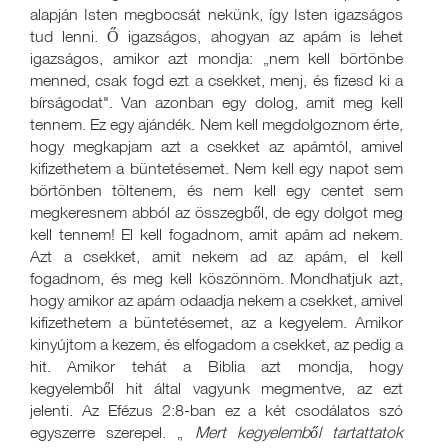
alapján Isten megbocsát nekünk, így Isten igazságos
tud lenni. Ő igazságos, ahogyan az apám is lehet
igazságos, amikor azt mondja: „nem kell börtönbe
menned, csak fogd ezt a csekket, menj, és fizesd ki a
bírságodat". Van azonban egy dolog, amit meg kell
tennem. Ez egy ajándék. Nem kell megdolgoznom érte,
hogy megkapjam azt a csekket az apámtól, amivel
kifizethetem a büntetésemet. Nem kell egy napot sem
börtönben töltenem, és nem kell egy centet sem
megkeresnem abból az összegből, de egy dolgot meg
kell tennem! El kell fogadnom, amit apám ad nekem.
Azt a csekket, amit nekem ad az apám, el kell
fogadnom, és meg kell köszönnöm. Mondhatjuk azt,
hogy amikor az apám odaadja nekem a csekket, amivel
kifizethetem a büntetésemet, az a kegyelem. Amikor
kinyújtom a kezem, és elfogadom a csekket, az pedig a
hit. Amikor tehát a Biblia azt mondja, hogy
kegyelemből hit által vagyunk megmentve, az ezt
jelenti. Az Efézus 2:8-ban ez a két csodálatos szó
egyszerre szerepel. „
Mert kegyelemből tartattatok