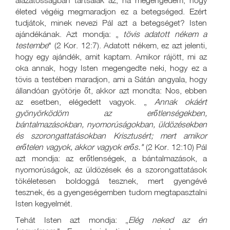
alázatosságban tartsalak az, ha megengedem, hogy
életed végéig megmaradjon ez a betegséged. Ezért
tudjátok, minek nevezi Pál azt a betegséget? Isten
ajándékának. Azt mondja: „
tövis adatott nékem a
testembe
" (2 Kor. 12:7). Adatott nékem, ez azt jelenti,
hogy egy ajándék, amit kaptam. Amikor rájött, mi az
oka annak, hogy Isten megengedte neki, hogy ez a
tövis a testében maradjon, ami a Sátán angyala, hogy
állandóan gyötörje őt, akkor azt mondta: Nos, ebben
az esetben, elégedett vagyok. „
Annak okáért
gyönyörködöm az erőtlenségekben,
bántalmazásokban, nyomorúságokban, üldözésekben
és szorongattatásokban Krisztusért; mert amikor
erőtelen vagyok, akkor vagyok erős."
(2 Kor. 12:10) Pál
azt mondja: az erőtlenségek, a bántalmazások, a
nyomorúságok, az üldözések és a szorongattatások
tökéletesen boldoggá tesznek, mert gyengévé
tesznek, és a gyengeségemben tudom megtapasztalni
Isten kegyelmét.
Tehát Isten azt mondja: „
Elég neked az én