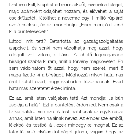
fizetnem kell, kiléphet a bírói székből, leveheti a talárját,
majd apámként odajöhet hozzám, és előveheti a saját
csekkfüzetét. Kitölthet a nevemre egy 1 millió rúpiáról
szóló csekket, és azt mondhatja: „Fiam, menj és fizesd
ki a büntetésedet!"
Látod, mit tett? Betartotta az igazságszolgáltatás
alapelveit, és senki nem vádolhatja meg azzal, hogy
elfogult volt velem, a fiával. A lehető legmagasabb
bírságot szabta ki rám, amit a törvény megkövetelt. Én
sem vádolhatom őt azzal, hogy nem szeret, mert ő
maga fizette ki a bírságot. Méghozzá milyen hatalmas
árat fizetett azért, hogy szabadon távozhassak. Ezért
hatalmas szeretetet érzek iránta.
Ez az, amit Isten valójában tett! Azt mondja: „a bűn
zsoldja a halál". Ezt a büntetést érdemled. Nem csak a
fizikai halálról van szó. A testi halál csak az egyik része
annak, amit Isten halálnak nevez. Az ember szellemből,
lélekből és testből áll, ezek mindegyike meghal. Ez az
Istentől való elválasztottságot jelenti, vagyis hogy az