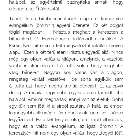
halálból, az egyértelmű bizonyítéka annak, hogy
elfogadta az Ő áldozatát.
Tehát, Isten bűnbocsánatának alapja a keresztyén
evangélium (örömhír) egyedi üzenete. Ez két dolgot
foglal magában: 1. Krisztus meghalt a kereszten a
bűneinkért. 2. Harmadnapra feltámadt a halálból. A
keresztyén hit ezen a két megváltoztathatatlan tényen
alapul. Ezen a két területen Krisztus egyedülálló. Nincs
még egy olyan vallás a világon, amelynek a vezetője
valaha is akár csak azt állította volna, hogy meghal a
világ bűneiért. Nagyon sok vallás van a világon,
rengeteg vallási vezetővel, de soha egyikük sem
állította azt, hogy meghal a világ bűneiért. Ez az egyik
dolog. A másik, hogy soha egyikük sem támadt fel a
halálból. Amikor meghaltak, ennyi volt az életük. Soha
egyikük sem jött ki a sírból azután. A halál az ember
legnagyobb ellensége, és soha senki nem volt képes
legyőzni azt. Ez a két tény az oka, ami miatt elhisszük,
hogy ez a valódi evangélium, az igazi örömhír. A
keresztyén hit nem egy olyan vallás, hogy „tegyél jót",