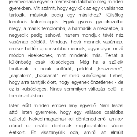
jellemvonása egyenlő mértékben található meg minden
gyerekben. Mit számít, hogy egyikük az egyik valláshoz
tartozik, másikuk pedig egy másikhoz? Külsőleg
lehetnek különbségek. Egyik gyerek gyülekezetbe
megy, a másik templomba, a harmadik a mecsetbe, a
negyedik pedig sehová, hanem mondjuk tévét néz
vasárnap délelőtt. Mindegy, hová mennek vasárnap,
amikor hétfőn újra iskolába mennek, ugyanolyan önző
módon viselkednek, mint mindenki más. Tehát a
különbség csak külsődleges. Még ha a szüleik
tanítanak is nekik kultúrát, például „köszönöm",
„sajnálom", „bocsánat", ez mind külsődleges. Lehet,
hogy arra tanítják őket, hogy legyenek önzetlenek - de
ez is külsődleges. Nincs semmilyen változás belül, a
természetükben.
Isten előtt minden emberi lény egyenlő. Nem leszel
attól Isten gyermeke, hogy egy vallásos családba
születtél. Neked magadnak kell döntened erről, amikor
eléred az önálló döntések meghozatalára képes
életkort. Ez visszanyúlik oda, amiről az elmúlt