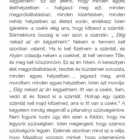
kegyelmem.
" Ez azt jelenti, hogy minden egyes
élethelyzetben - hallgasd meg ezt: minden
megpróbáltatásban, minden kísértésben, minden
nehéz helyzetben az életed során, emlékezz Isten
ígéretére: a csekk elég arra, hogy kifizesd a számlát.
Bármekkora összeg is van azon a számlán. „
Elég
neked az én kegyelmem
." Nekem is tennem kell
azonban valamit. Ha ki kell fizetnem a számlát, és
Atyám odaadja nekem a csekket, át kell vennem Tőle,
és meg kell köszönnöm. Ez az én hitem. A keresztyén
élet megpróbáltatások, tesztek és küzdelmek sorozata,
minden egyes helyzetben…, jegyezd meg, amit
mondtam: minden egyes helyzetben. Isten azt mondja:
„
Elég neked az én kegyelmem
. Itt van a csekk, fiam,
vedd át és fizesd ki a számlát. Holnap egy újabb
számlát kell majd kifizetned, arra is itt van a csekk." A
kegyelem mindig elegendő a pillanatnyi szükségeinkre.
Nem fogunk tudni úgy élni ezen a földön, hogy ne
legyünk szükségben. Isten megengedi, hogy számos
szükségünk legyen. Ezeknek azonban mind az a célja,
hogy Magához vonzzon minket, hogy odamenjünk