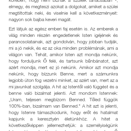
körében, hogy nem bíznak a szüleik tanácsában -,
elmegy, és megteszi azokat a dolgokat, amiket a szülei
megtiltottak neki, és viselnie kell a következményeit:
nagyon sok bajba keveri magát.
Ezt látjuk az egész emberi faj esetén is. Az emberek a
világ minden részén engedetlenek Isten igéjének és
parancsolatainak, azt gondolván, hogy jobban tudják,
mi a jó nekik, és ez az oka minden problémának, ami a
világon van. Tehát, amikor Isten azt mondja nekünk,
hogy forduljunk Ő felé, és tartsunk bűnbánatot, azt
azért mondja, mert ez jó nekünk. Amikor azt mondja
nekünk, hogy bízzunk Benne, mert a számunkra
legjobb úton fog vezetni minket, az azért van, mert az a
mi javunkat szolgálja. A hit az Istentől való függést és a
benne való bizalmat jelenti. Azt mondom Istennek:
„Uram, teljesen megbízom Benned. Tőled függök
100%-ban, bizalmam van Benned." A hit azt is jelenti,
hogy Istenre támaszkodunk, hogy erőt és hatalmat
kapjunk a keresztyén életünkhöz. A hitet a
következőképpen jellemezhetjük: a személyiségünk