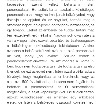
képességei szerint kellett betartania Isten
parancsolatait. Be tudták tartani azokat a külsődleges
parancsolatokat, hogy ne imádjanak bálványokat, vagy
tiszteljék az apjukat és az anyjukat, tartsák meg a
szombat-napot, ne öljenek, ne törjenek házasságot, és
így tovább. Ezeket az emberek be tudták tartani még
természetfeletti erő nélkül is. Nagyon sok olyan ateista
van a világon, akik ezeket betartják, és tisztességesek
a külsődleges erkölcsösség tekintetében. Amikor
azonban a belső életről volt szó, az utolsó parancsolat
az volt, hogy „ne kívánd". Amikor ehhez a
parancsolathoz érkeztek, Pál azt mondja a Róma 7-
ben, hogy nem tudta betartani. Be tudta tartani az első
kilencet, de ezt az egyet nem. Isten azzal a céllal adta a
törvényt, hogy megtanítsa az embereknek, hogy ez
alatt az 1500 év alatt soha, de soha nem fogják tudni
betartani a parancsolatait az Ő színvonalának
megfelelően, a saját képességeikkel. Be tudják tartani
azokat külsődlegesen, és élhetnek egy erkölcsös
életet, de Isten a belsőleges igazságot követeli meg.