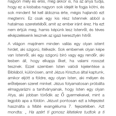
nagyon mély és erős, még akkor is, ha az anya tudja,
hogy ez a kisbaba nagyon sok idejét le fogja kötni, és
sok mindent fel kell áldoznia érte, mégis hajlandó ezt
megtenni. Ez csak egy kis rész Istennek abból a
hatalmas szeretetéből, amit az ember iránt érez. Ha ezt
nem értjük meg, hamis képünk lesz Istenről, és téves
elképzeléseink lesznek az igazi keresztyén hitről.
A világon majdnem minden vallás egy olyan istent
hirdet, aki szigorú, ítélkezik. Sok embernek olyan képe
van Istenről, aki egy szigorú bíró vagy egy rendőr, aki
lesben áll, hogy elkapja őket, ha valami rosszat
tesznek. Ezzel szemben Isten valódi kijelentése a
Bibliából, különösen, amit Jézus Krisztus által kaptunk,
amikor eljött a földre, egy olyan Isten, aki mélyen és
erőteljesen szeret minket. Jézus folyamatosan próbálta
elmagyarázni a tanítványainak, hogy Isten egy olyan
Atya, aki jobban törődik az Ő gyermekeivel, mint a
legjobb apa a földön. Jézust pontosan ezt a kifejezést
használta a Máté evangéliuma 7. fejezetében. Azt
mondta: „
Ha azért ti gonosz létetekre tudtok a ti