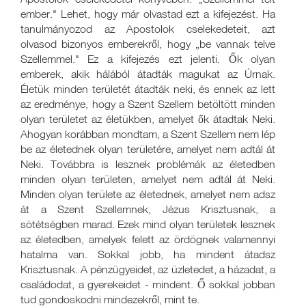
ember." Lehet, hogy már olvastad ezt a kifejezést. Ha
tanulmányozod az Apostolok cselekedeteit, azt
olvasod bizonyos emberekről, hogy „be vannak telve
Szellemmel." Ez a kifejezés ezt jelenti. Ők olyan
emberek, akik hálából átadták magukat az Úrnak.
Életük minden területét átadták neki, és ennek az lett
az eredménye, hogy a Szent Szellem betöltött minden
olyan területet az életükben, amelyet ők átadtak Neki.
Ahogyan korábban mondtam, a Szent Szellem nem lép
be az életednek olyan területére, amelyet nem adtál át
Neki. Továbbra is lesznek problémák az életedben
minden olyan területen, amelyet nem adtál át Neki.
Minden olyan területe az életednek, amelyet nem adsz
át a Szent Szellemnek, Jézus Krisztusnak, a
sötétségben marad. Ezek mind olyan területek lesznek
az életedben, amelyek felett az ördögnek valamennyi
hatalma van. Sokkal jobb, ha mindent átadsz
Krisztusnak. A pénzügyeidet, az üzletedet, a házadat, a
családodat, a gyerekeidet - mindent. Ő sokkal jobban
tud gondoskodni mindezekről, mint te.