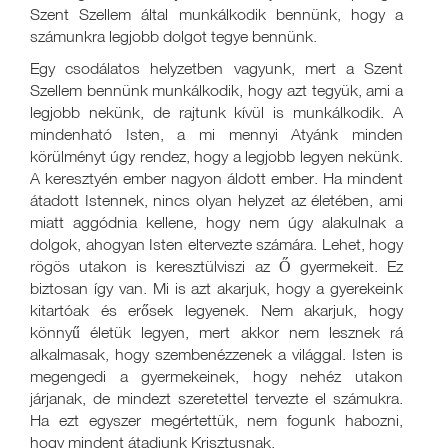
Szent Szellem által munkálkodik bennünk, hogy a
számunkra legjobb dolgot tegye bennünk.
Egy csodálatos helyzetben vagyunk, mert a Szent
Szellem bennünk munkálkodik, hogy azt tegyük, ami a
legjobb nekünk, de rajtunk kívül is munkálkodik. A
mindenható Isten, a mi mennyi Atyánk minden
körülményt úgy rendez, hogy a legjobb legyen nekünk.
A keresztyén ember nagyon áldott ember. Ha mindent
átadott Istennek, nincs olyan helyzet az életében, ami
miatt aggódnia kellene, hogy nem úgy alakulnak a
dolgok, ahogyan Isten eltervezte számára. Lehet, hogy
rögös utakon is keresztülviszi az Ő gyermekeit. Ez
biztosan így van. Mi is azt akarjuk, hogy a gyerekeink
kitartóak és erősek legyenek. Nem akarjuk, hogy
könnyű életük legyen, mert akkor nem lesznek rá
alkalmasak, hogy szembenézzenek a világgal. Isten is
megengedi a gyermekeinek, hogy nehéz utakon
járjanak, de mindezt szeretettel tervezte el számukra.
Ha ezt egyszer megértettük, nem fogunk habozni,
hogy mindent átadjunk Krisztusnak.