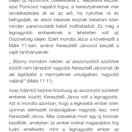
idején az Apostolok cselekedetei 2. fejezetétől kezdve,
azaz Pünkösd napjától fogva, a keresztyéneknek már
rendelkezésére áll ez az erő, ha nyitottak rá és
befogadják, és akkor képesek lesznek betartani Isten
minden parancsolatát belső indíttatásból. Ez még a
legnagyobb embereknek is lehetetlen volt az
Ószövetség idején. Ezért mondta Jézus a következőt a
Máté 11-ben, amikor Keresztelő Jánosról beszélt a
saját tanítványainak:
„
Bizony mondom nektek: az asszonyoktól szülöttek
között nem támadott nagyobb Keresztelő Jánosnál; de
aki legkisebb a mennyeknek országában, nagyobb
nálánál
" (Máté 11:11).
Azaz Ádámtól kezdve Krisztusig az asszonytól született
emberek között, Keresztelő János volt a legnagyobb.
Azt is mondta azonban, hogy a legkisebb ember Isten
újonnan elérkezett királyságában nagyobb lesz, mint
Keresztelő János. Más szavakkal most egy új korszak
kezdődik, amelyben az ember sokkal magasabbra fog
tudni emelkedni, mint a legnagyobb ember az