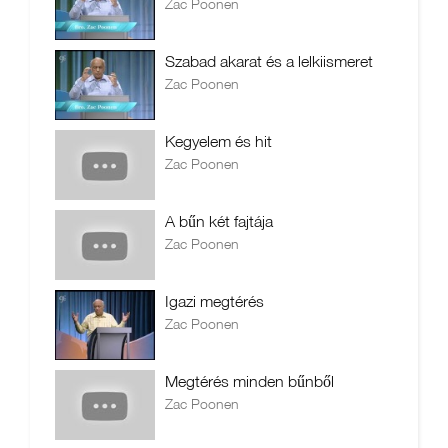
Zac Poonen
Szabad akarat és a lelkiismeret
Zac Poonen
Kegyelem és hit
Zac Poonen
A bűn két fajtája
Zac Poonen
Igazi megtérés
Zac Poonen
Megtérés minden bűnből
Zac Poonen