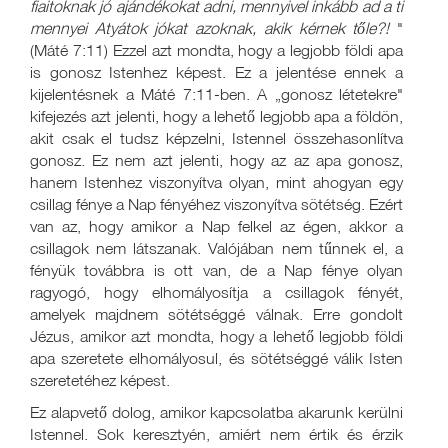
fiaitoknak jó ajándékokat adni, mennyivel inkább ad a ti
mennyei Atyátok jókat azoknak, akik kérnek tőle?!
"
(Máté 7:11) Ezzel azt mondta, hogy a legjobb földi apa
is gonosz Istenhez képest. Ez a jelentése ennek a
kijelentésnek a Máté 7:11-ben. A „gonosz létetekre"
kifejezés azt jelenti, hogy a lehető legjobb apa a földön,
akit csak el tudsz képzelni, Istennel összehasonlítva
gonosz. Ez nem azt jelenti, hogy az az apa gonosz,
hanem Istenhez viszonyítva olyan, mint ahogyan egy
csillag fénye a Nap fényéhez viszonyítva sötétség. Ezért
van az, hogy amikor a Nap felkel az égen, akkor a
csillagok nem látszanak. Valójában nem tűnnek el, a
fényük továbbra is ott van, de a Nap fénye olyan
ragyogó, hogy elhomályosítja a csillagok fényét,
amelyek majdnem sötétséggé válnak. Erre gondolt
Jézus, amikor azt mondta, hogy a lehető legjobb földi
apa szeretete elhomályosul, és sötétséggé válik Isten
szeretetéhez képest.
Ez alapvető dolog, amikor kapcsolatba akarunk kerülni
Istennel. Sok keresztyén, amiért nem értik és érzik