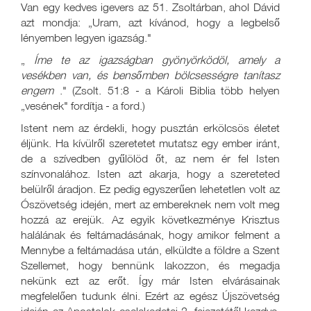
Van egy kedves igevers az 51. Zsoltárban, ahol Dávid
azt mondja: „Uram, azt kívánod, hogy a legbelső
lényemben legyen igazság."
„
Íme te az igazságban gyönyörködöl, amely a
vesékben van, és bensőmben bölcsességre tanítasz
engem
." (Zsolt. 51:8 - a Károli Biblia több helyen
„vesének" fordítja - a ford.)
Istent nem az érdekli, hogy pusztán erkölcsös életet
éljünk. Ha kívülről szeretetet mutatsz egy ember iránt,
de a szívedben gyűlölöd őt, az nem ér fel Isten
színvonalához. Isten azt akarja, hogy a szereteted
belülről áradjon. Ez pedig egyszerűen lehetetlen volt az
Ószövetség idején, mert az embereknek nem volt meg
hozzá az erejük. Az egyik következménye Krisztus
halálának és feltámadásának, hogy amikor felment a
Mennybe a feltámadása után, elküldte a földre a Szent
Szellemet, hogy bennünk lakozzon, és megadja
nekünk ezt az erőt. Így már Isten elvárásainak
megfelelően tudunk élni. Ezért az egész Újszövetség