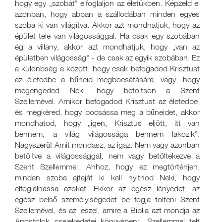
hogy egy „szobát" elfoglaljon az életükben. Képzeld el
azonban, hogy abban a szállodában minden egyes
szoba ki van világítva. Akkor azt mondhatjuk, hogy az
épület tele van világossággal. Ha csak egy szobában
ég a villany, akkor azt mondhatjuk, hogy „van az
épületben világosság" - de csak az egyik szobában. Ez
a különbség a között, hogy csak befogadod Krisztust
az életedbe a bűneid megbocsátására, vagy, hogy
megengeded Neki, hogy betöltsön a Szent
Szellemével. Amikor befogadod Krisztust az életedbe,
és megkéred, hogy bocsássa meg a bűneidet, akkor
mondhatod, hogy „igen, Krisztus eljött, itt van
bennem, a világ világossága bennem lakozik".
Nagyszerű! Amit mondasz, az igaz. Nem vagy azonban
betöltve a világossággal, nem vagy betöltekezve a
Szent Szellemmel. Ahhoz, hogy ez megtörténjen,
minden szoba ajtaját ki kell nyitnod Neki, hogy
elfoglalhassa azokat. Ekkor az egész lényedet, az
egész belső személyiségedet be fogja tölteni Szent
Szellemével, és az leszel, amire a Biblia azt mondja az
Apostolok cselekedetei könyvében: „Szellemmel telt