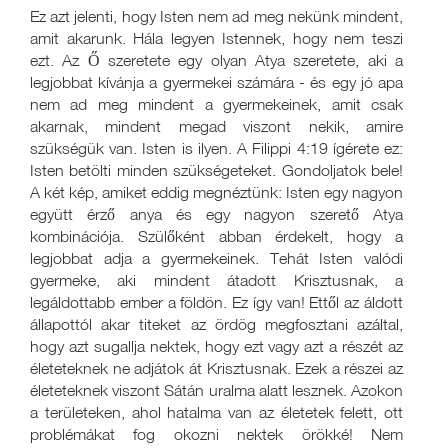
Ez azt jelenti, hogy Isten nem ad meg nekünk mindent,
amit akarunk. Hála legyen Istennek, hogy nem teszi
ezt. Az Ő szeretete egy olyan Atya szeretete, aki a
legjobbat kívánja a gyermekei számára - és egy jó apa
nem ad meg mindent a gyermekeinek, amit csak
akarnak, mindent megad viszont nekik, amire
szükségük van. Isten is ilyen. A Filippi 4:19 ígérete ez:
Isten betölti minden szükségeteket. Gondoljatok bele!
A két kép, amiket eddig megnéztünk: Isten egy nagyon
együtt érző anya és egy nagyon szerető Atya
kombinációja. Szülőként abban érdekelt, hogy a
legjobbat adja a gyermekeinek. Tehát Isten valódi
gyermeke, aki mindent átadott Krisztusnak, a
legáldottabb ember a földön. Ez így van! Ettől az áldott
állapottól akar titeket az ördög megfosztani azáltal,
hogy azt sugallja nektek, hogy ezt vagy azt a részét az
életeteknek ne adjátok át Krisztusnak. Ezek a részei az
életeteknek viszont Sátán uralma alatt lesznek. Azokon
a területeken, ahol hatalma van az életetek felett, ott
problémákat fog okozni nektek örökké! Nem