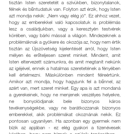
tisztán Isten szeretetét a szívükben, bizonytalanok,
félnek és bűntudatuk van. Folyton azt érzik, hogy Isten
azt mondja nekik: „Nem vagy elég jó". Ez ahhoz vezet,
hogy az emberekkel való kapcsolatuk is problémás
lesz a családjukban, vagy a keresztyén testvérek
körében, vagy bárki mással a világon. Mindezeknek a
problémáknak a gyökere és okozója az, hogy nem értik
tisztán az Újszövetség kijelentését arról, hogy Isten
mélyen és erőteljesen szeret minket. Mindent, amit
Isten eltervezett számunkra, és amit megtanít nekünk
az igéjével, ennek a hatalmas szeretetének a fényében
kell értelmezni. Máskülönben mindent félreértünk.
Amikor azt mondja, hogy hagyjunk fel a bűnnel, az
azért van, mert szeret minket. Egy apa is azt mondaná
a gyerekeinek, hogy ne menjenek veszélyes helyekre,
ne bonyolódjanak bele bizonyos káros
tevékenységekbe, vagy ne barátkozzanak bizonyos
emberekkel, akik problémákat okoznának nekik. Ez
pontosan ugyanilyen. Ha azonban egy gyermek nem
bízik az apjában - ez elég gyakori a tizenévesek