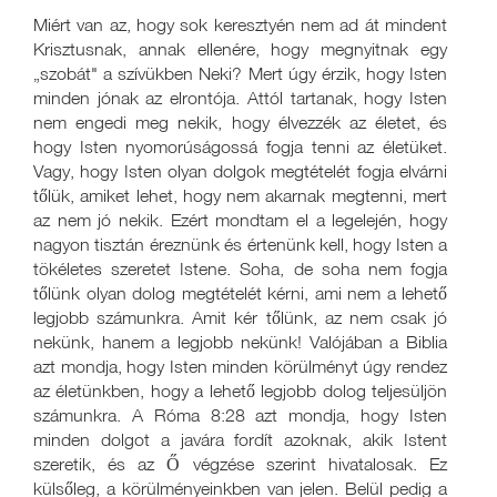
Miért van az, hogy sok keresztyén nem ad át mindent
Krisztusnak, annak ellenére, hogy megnyitnak egy
„szobát" a szívükben Neki? Mert úgy érzik, hogy Isten
minden jónak az elrontója. Attól tartanak, hogy Isten
nem engedi meg nekik, hogy élvezzék az életet, és
hogy Isten nyomorúságossá fogja tenni az életüket.
Vagy, hogy Isten olyan dolgok megtételét fogja elvárni
tőlük, amiket lehet, hogy nem akarnak megtenni, mert
az nem jó nekik. Ezért mondtam el a legelején, hogy
nagyon tisztán éreznünk és értenünk kell, hogy Isten a
tökéletes szeretet Istene. Soha, de soha nem fogja
tőlünk olyan dolog megtételét kérni, ami nem a lehető
legjobb számunkra. Amit kér tőlünk, az nem csak jó
nekünk, hanem a legjobb nekünk! Valójában a Biblia
azt mondja, hogy Isten minden körülményt úgy rendez
az életünkben, hogy a lehető legjobb dolog teljesüljön
számunkra. A Róma 8:28 azt mondja, hogy Isten
minden dolgot a javára fordít azoknak, akik Istent
szeretik, és az Ő végzése szerint hivatalosak. Ez
külsőleg, a körülményeinkben van jelen. Belül pedig a