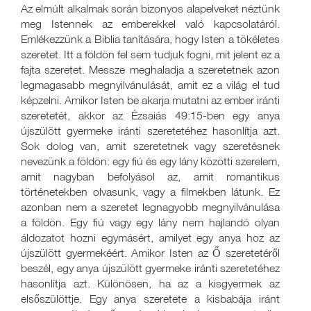
Az elmúlt alkalmak során bizonyos alapelveket néztünk
meg Istennek az emberekkel való kapcsolatáról.
Emlékezzünk a Biblia tanítására, hogy Isten a tökéletes
szeretet. Itt a földön fel sem tudjuk fogni, mit jelent ez a
fajta szeretet. Messze meghaladja a szeretetnek azon
legmagasabb megnyilvánulását, amit ez a világ el tud
képzelni. Amikor Isten be akarja mutatni az ember iránti
szeretetét, akkor az Ézsaiás 49:15-ben egy anya
újszülött gyermeke iránti szeretetéhez hasonlítja azt.
Sok dolog van, amit szeretetnek vagy szeretésnek
nevezünk a földön: egy fiú és egy lány közötti szerelem,
amit nagyban befolyásol az, amit romantikus
történetekben olvasunk, vagy a filmekben látunk. Ez
azonban nem a szeretet legnagyobb megnyilvánulása
a földön. Egy fiú vagy egy lány nem hajlandó olyan
áldozatot hozni egymásért, amilyet egy anya hoz az
újszülött gyermekéért. Amikor Isten az Ő szeretetéről
beszél, egy anya újszülött gyermeke iránti szeretetéhez
hasonlítja azt. Különösen, ha az a kisgyermek az
elsőszülöttje. Egy anya szeretete a kisbabája iránt