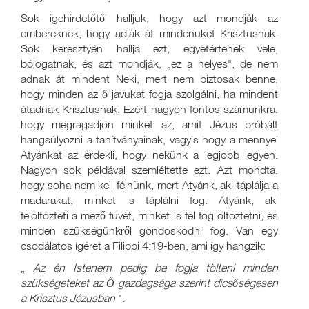
Sok igehirdetőtől halljuk, hogy azt mondják az
embereknek, hogy adják át mindenüket Krisztusnak.
Sok keresztyén hallja ezt, egyetértenek vele,
bólogatnak, és azt mondják, „ez a helyes", de nem
adnak át mindent Neki, mert nem biztosak benne,
hogy minden az ő javukat fogja szolgálni, ha mindent
átadnak Krisztusnak. Ezért nagyon fontos számunkra,
hogy megragadjon minket az, amit Jézus próbált
hangsúlyozni a tanítványainak, vagyis hogy a mennyei
Atyánkat az érdekli, hogy nekünk a legjobb legyen.
Nagyon sok példával szemléltette ezt. Azt mondta,
hogy soha nem kell félnünk, mert Atyánk, aki táplálja a
madarakat, minket is táplálni fog. Atyánk, aki
felöltözteti a mező füvét, minket is fel fog öltöztetni, és
minden szükségünkről gondoskodni fog. Van egy
csodálatos ígéret a Filippi 4:19-ben, ami így hangzik:
„
Az én Istenem pedig be fogja tölteni minden
szükségeteket az Ő gazdagsága szerint dicsőségesen
a Krisztus Jézusban
".