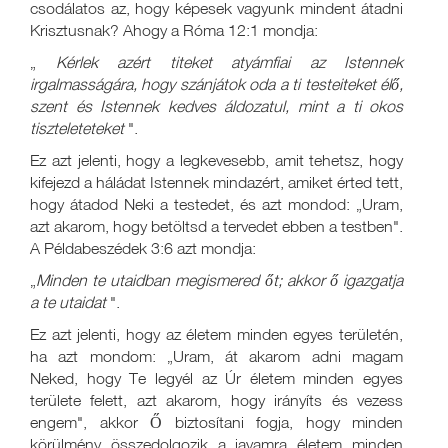
csodálatos az, hogy képesek vagyunk mindent átadni
Krisztusnak? Ahogy a Róma 12:1 mondja:
„
Kérlek azért titeket atyámfiai az Istennek
irgalmasságára, hogy szánjátok oda a ti testeiteket élő,
szent és Istennek kedves áldozatul, mint a ti okos
tiszteleteteket
".
Ez azt jelenti, hogy a legkevesebb, amit tehetsz, hogy
kifejezd a háládat Istennek mindazért, amiket érted tett,
hogy átadod Neki a testedet, és azt mondod: „Uram,
azt akarom, hogy betöltsd a tervedet ebben a testben".
A Példabeszédek 3:6 azt mondja:
„
Minden te utaidban megismered őt; akkor ő igazgatja
a te utaidat
".
Ez azt jelenti, hogy az életem minden egyes területén,
ha azt mondom: „Uram, át akarom adni magam
Neked, hogy Te legyél az Úr életem minden egyes
területe felett, azt akarom, hogy irányíts és vezess
engem", akkor Ő biztosítani fogja, hogy minden
körülmény összedolgozik a javamra életem minden