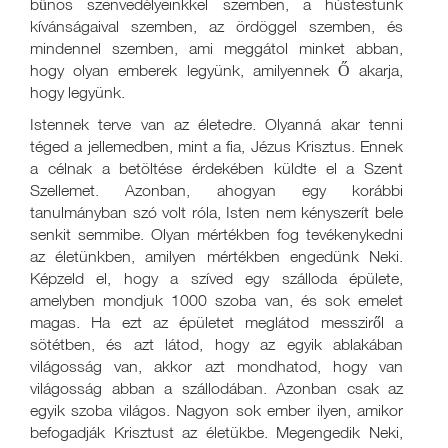
bűnös szenvedélyeinkkel szemben, a hústestünk
kívánságaival szemben, az ördöggel szemben, és
mindennel szemben, ami meggátol minket abban,
hogy olyan emberek legyünk, amilyennek Ő akarja,
hogy legyünk.
Istennek terve van az életedre. Olyanná akar tenni
téged a jellemedben, mint a fia, Jézus Krisztus. Ennek
a célnak a betöltése érdekében küldte el a Szent
Szellemet. Azonban, ahogyan egy korábbi
tanulmányban szó volt róla, Isten nem kényszerít bele
senkit semmibe. Olyan mértékben fog tevékenykedni
az életünkben, amilyen mértékben engedünk Neki.
Képzeld el, hogy a szíved egy szálloda épülete,
amelyben mondjuk 1000 szoba van, és sok emelet
magas. Ha ezt az épületet meglátod messziről a
sötétben, és azt látod, hogy az egyik ablakában
világosság van, akkor azt mondhatod, hogy van
világosság abban a szállodában. Azonban csak az
egyik szoba világos. Nagyon sok ember ilyen, amikor
befogadják Krisztust az életükbe. Megengedik Neki,