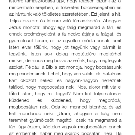
Istenre támaszkodása úgy, hogy teljesen bízunk az Ő
mindenható erejében, a tökéletes bölcsességében és
az irántunk való tökéletes szeretetében. Ezt jelenti a hit.
Teljes bizalom és Istenre való támaszkodás. Ahogyan
Jézus mondta: ahogy egy faág megmarad a fán, és
ennek eredményeként a fa nedve átjárja a faágat, és
gyümölcsöt terem, ez az egyetlen módja annak, amit
Isten elvár tőlünk, hogy jót tegyünk vagy bármit is
tegyünk. Isten sok dolog megtételére megkérhet
minket, de nincs meg hozzá az erőnk, hogy megtegyük
azokat. Például a Biblia azt mondja, hogy bocsássunk
meg mindenkinek. Lehet, hogy van valaki, aki hatalmas
kárt okozott neked, és nagyon-nagyon nehéznek
találod, hogy megbocsáss neki. Nos, akkor mit vár el
tőled Isten, hogy mit tegyél? Nem kell folyamatosan
küzdened és küzdened, hogy megpróbálj
megbocsátani neki. Oda kell menned Istenhez, és azt
kell mondanod neki: „Uram, ahogyan a faág nem
teremhet gyümölcsöt magától, csak ha megmarad a
fán, úgy érzem, képtelen vagyok megbocsátani ennek
az embernek, habár meg akarok bocsátani neki. Ha