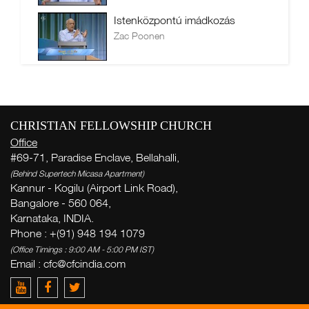
Istenközpontú imádkozás
Zac Poonen
CHRISTIAN FELLOWSHIP CHURCH
Office
#69-71, Paradise Enclave, Bellahalli,
(Behind Supertech Micasa Apartment)
Kannur - Kogilu (Airport Link Road),
Bangalore - 560 064,
Karnataka, INDIA.
Phone : +(91) 948 194 1079
(Office Timings : 9:00 AM - 5:00 PM IST)
Email :
cfc@cfcindia.com