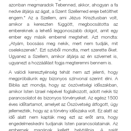
azonban megmaradok Tebenned, akkor, ahogyan a fa
nedve átjárja az ágat, a Szent Szellemed ereje betölthet
engem." Az a Szellem, ami Jézus Krisztusban volt,
amikor a kereszten függött, megbocsátotta az
embereknek a lehető leggonoszabb dolgot, amit egy
ember egy másik emberrel megtehet. Azt mondta:
„Atyám, bocsáss meg nekik, mert nem tudják, mit
cselekszenek". Ezt szívből mondta, mert szerette őket.
Ugyanez a Szellem, amikor átjárja az én szívemet is,
ugyanezt a hozzáállást fogja megteremni bennem is.
A valódi keresztyénség tehát nem azt jelenti, hogy
megpróbálunk egy bizonyos színvonal szerint élni. A
Biblia azt mondja, hogy az ószövetségi időszakban,
amikor Isten Izrael népével foglalkozott, adott nekik tíz
parancsolatot és bizonyos törvényeket. Az egész 1500
éves időtartamot, amelyet az Ószövetség átfogott, úgy
jellemezték, hogy az a törvény időszaka volt. Ez alatt az
idő alatt nem kapták meg ezt az erőt arra, hogy
engedelmeskedni tudjanak Isten parancsolatainak. Az
embernek magának kellett helytállnia. A saját