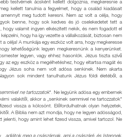
ősebb testvérnek ácsként kellett dolgoznia, megkeresnie a
 meg kellett tanulnia a fegyelmet, hogy a család kiadásait
 amennyit meg tudott keresni. Nem az volt a célja, hogy
agyok benne, hogy sok kedves és jó cselekedetet tett a
, hogy valamit ingyen elkészített nekik, és nem fogadott el
k képzelni, hogy ha így vezette a vállalkozását, biztosan nem
t a célja! A munkája egy eszköz volt arra, hogy megkeresse
, hogy lehetőségünk legyen megkeresnünk a kenyerünket.
csmester legyen, vagy ehhez hasonlók. Jézus tiszta szívű
ogy az egy eszköz a megélhetéshez, hogy eltartsa magát és
 hogy Jézus soha nem volt adósa senkinek. Nem akarta
 Nagyon sok mindent tanulhatunk Jézus földi életéből, a
semmivel ne tartozzatok
". Ne legyünk adósa egy embernek
rni valakitől, akkor a „senkinek semmivel ne tartozzatok"
fizesd vissza a kölcsönt. Előfordulhatnak olyan helyzetek,
akitől. A Biblia nem azt mondja, hogy ne legyen adósságod,
elenti, hogy amint lehet fizesd vissza, amivel tartozol. Ne
y „
adjátok meg a császárnak, ami a császáré, és Istennek,