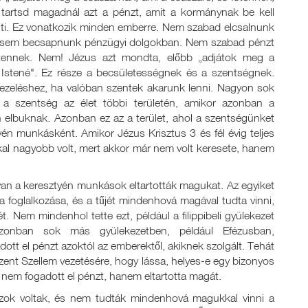
 tartsd magadnál azt a pénzt, amit a kormánynak be kell
enti. Ez vonatkozik minden emberre. Nem szabad elcsalnunk
t sem becsapnunk pénzügyi dolgokban. Nem szabad pénzt
Istennek. Nem! Jézus azt mondta, előbb „adjátok meg a
 Istené". Ez része a becsületességnek és a szentségnek.
ezeléshez, ha valóban szentek akarunk lenni. Nagyon sok
t a szentség az élet többi területén, amikor azonban a
 elbuknak. Azonban ez az a terület, ahol a szentségünket
én munkásként. Amikor Jézus Krisztus 3 és fél évig teljes
okkal nagyobb volt, mert akkor már nem volt keresete, hanem
an a keresztyén munkások eltartották magukat. Az egyiket
 a foglalkozása, és a tűjét mindenhová magával tudta vinni,
t. Nem mindenhol tette ezt, például a filippibeli gyülekezet
Azonban sok más gyülekezetben, például Efézusban,
t el pénzt azoktól az emberektől, akiknek szolgált. Tehát
zent Szellem vezetésére, hogy lássa, helyes-e egy bizonyos
nem fogadott el pénzt, hanem eltartotta magát.
szok voltak, és nem tudták mindenhová magukkal vinni a