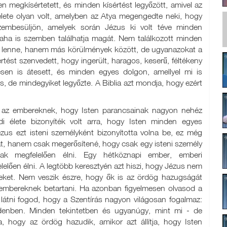
egkísértetett, és minden kísértést legyőzött, amivel az
élete olyan volt, amelyben az Atya megengedte neki, hogy
zembesüljön, amelyek során Jézus ki volt téve minden
laha is szemben találhatja magát. Nem találkozott minden
len lenne, hanem más körülmények között, de ugyanazokat a
rtést szenvedett, hogy ingerült, haragos, keserű, féltékeny
ésen is átesett, és minden egyes dolgon, amellyel mi is
, de mindegyiket legyőzte. A Biblia azt mondja, hogy ezért
 az embereknek, hogy Isten parancsainak nagyon nehéz
ldi élete bizonyíték volt arra, hogy Isten minden egyes
us ezt isteni személyként bizonyította volna be, ez még
 hanem csak megerősítené, hogy csak egy isteni személy
nak megfelelően élni. Egy hétköznapi ember, emberi
lően élni. A legtöbb keresztyén azt hiszi, hogy Jézus nem
seket. Nem veszik észre, hogy ők is az ördög hazugságát
z embereknek betartani. Ha azonban figyelmesen olvasod a
, látni fogod, hogy a Szentírás nagyon világosan fogalmaz:
denben. Minden tekintetben és ugyanúgy, mint mi - de
, hogy az ördög hazudik, amikor azt állítja, hogy Isten