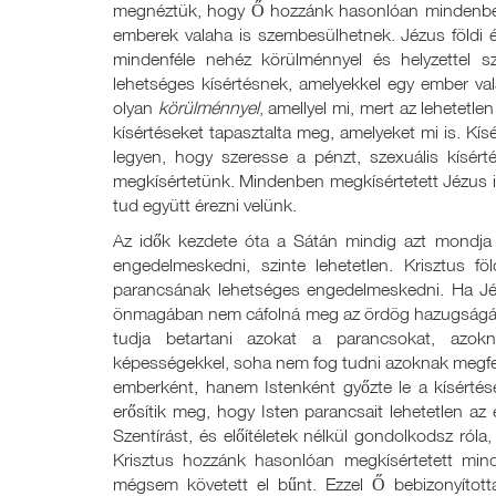
megnéztük, hogy Ő hozzánk hasonlóan mindenben m
emberek valaha is szembesülhetnek. Jézus földi 
mindenféle nehéz körülménnyel és helyzettel s
lehetséges kísértésnek, amelyekkel egy ember va
olyan
körülménnyel
, amellyel mi, mert az lehetet
kísértéseket tapasztalta meg, amelyeket mi is. Kísé
legyen, hogy szeresse a pénzt, szexuális kísért
megkísértetünk. Mindenben megkísértetett Jézus is
tud együtt érezni velünk.
Az idők kezdete óta a Sátán mindig azt mondja
engedelmeskedni, szinte lehetetlen. Krisztus fö
parancsának lehetséges engedelmeskedni. Ha Jéz
önmagában nem cáfolná meg az ördög hazugságát,
tudja betartani azokat a parancsokat, azok
képességekkel, soha nem fog tudni azoknak megfele
emberként, hanem Istenként győzte le a kísérté
erősítik meg, hogy Isten parancsait lehetetlen a
Szentírást, és előítéletek nélkül gondolkodsz róla
Krisztus hozzánk hasonlóan megkísértetett min
mégsem követett el bűnt. Ezzel Ő bebizonyította