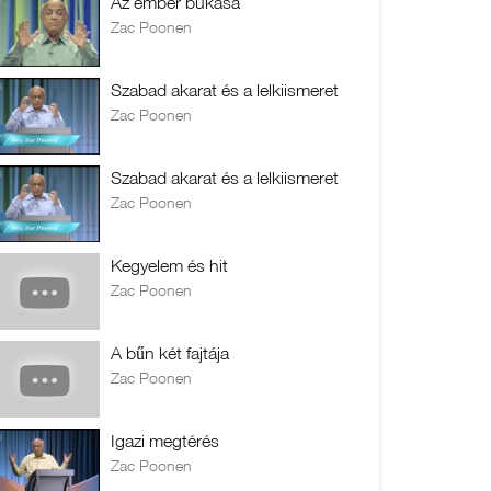
Az ember bukása
Zac Poonen
Szabad akarat és a lelkiismeret
Zac Poonen
Szabad akarat és a lelkiismeret
Zac Poonen
Kegyelem és hit
Zac Poonen
A bűn két fajtája
Zac Poonen
Igazi megtérés
Zac Poonen