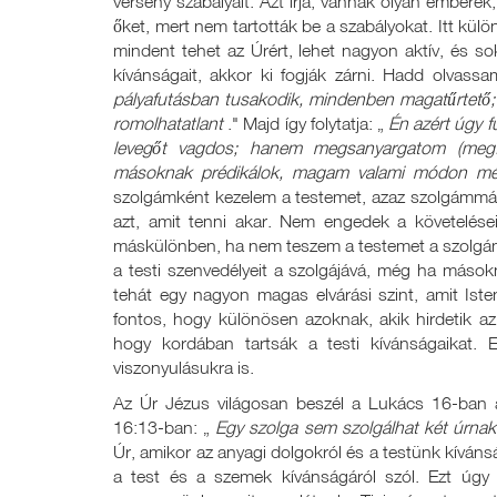
verseny szabályait. Azt írja, vannak olyan emberek
őket, mert nem tartották be a szabályokat. Itt kül
mindent tehet az Úrért, lehet nagyon aktív, és s
kívánságait, akkor ki fogják zárni. Hadd olvass
pályafutásban tusakodik, mindenben magatűrtető;
romolhatatlant
." Majd így folytatja: „
Én azért úgy 
levegőt vagdos; hanem megsanyargatom (megf
másoknak prédikálok, magam valami módon mél
szolgámként kezelem a testemet, azaz szolgámmá t
azt, amit tenni akar. Nem engedek a követelése
máskülönben, ha nem teszem a testemet a szolgámm
a testi szenvedélyeit a szolgájává, még ha másokna
tehát egy nagyon magas elvárási szint, amit Isten
fontos, hogy különösen azoknak, akik hirdetik a
hogy kordában tartsák a testi kívánságaikat.
viszonyulásukra is.
Az Úr Jézus világosan beszél a Lukács 16-ban a
16:13-ban: „
Egy szolga sem szolgálhat két úrnak
Úr, amikor az anyagi dolgokról és a testünk kíváns
a test és a szemek kívánságáról szól. Ezt úgy