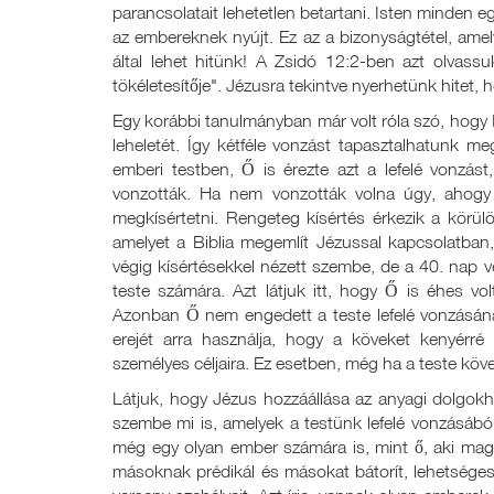
parancsolatait lehetetlen betartani. Isten minden eg
az embereknek nyújt. Ez az a bizonyságtétel, amely
által lehet hitünk! A Zsidó 12:2-ben azt olvass
tökéletesítője". Jézusra tekintve nyerhetünk hitet, h
Egy korábbi tanulmányban már volt róla szó, hogy Is
leheletét. Így kétféle vonzást tapasztalhatunk meg
emberi testben, Ő is érezte azt a lefelé vonzá
vonzották. Ha nem vonzották volna úgy, ahogy
megkísértetni. Rengeteg kísértés érkezik a körülö
amelyet a Biblia megemlít Jézussal kapcsolatban
végig kísértésekkel nézett szembe, de a 40. nap vé
teste számára. Azt látjuk itt, hogy Ő is éhes v
Azonban Ő nem engedett a teste lefelé vonzásána
erejét arra használja, hogy a köveket kenyérré
személyes céljaira. Ez esetben, még ha a teste köve
Látjuk, hogy Jézus hozzáállása az anyagi dolgok
szembe mi is, amelyek a testünk lefelé vonzásábó
még egy olyan ember számára is, mint ő, aki magas 
másoknak prédikál és másokat bátorít, lehetséges