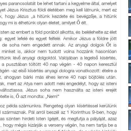
yes parancsolatát be lehet tartani a kegyelme által, amelyet
et Jézus Krisztus földi életében meg kell látnunk, mert ez
uk, hogy Jézus „a hitünk kezdete és bevégzője, a hitünk
ogy mi is élhetünk olyan életet, amilyet Ő élt.
ten az embert a föld porából alkotta, és belélehelte az élet
: egyet lefelé és egyet felfelé. Amikor Jézus a földre jött
st, de soha nem engedett annak. Az anyagi dolgok Őt is
 minket is, akkor nem tudott volna hozzánk hasonlóan
ttünk lévő anyagi dolgoktól. Valójában a legelső kísértés,
, a pusztában töltött 40 nap végén - 40 napon keresztül
gén -az első kísértés anyagi dologra vonatkozott: ételre a
olt, ahogyan bárki más éhes lenne 40 napi böjtölés után.
k, mert az Atya nem adott neki engedélyt, hogy az isteni
 változtassa. Jézus soha nem használta az isteni erejét
telte is, Ő azt mondta: „Nem!"
hoz példa számunkra. Rengeteg olyan kísértéssel kerülünk
l származnak. Pál arról beszél az 1 Korinthus 9-ben, hogy
szinten hirdeti Isten Igéjét, és megfutja a pályáját, azaz
, hogy mégis kizárják a verseny végén, ha nem tartja be a