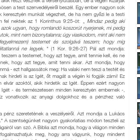
, akik részt vesznek a versenyfutásban, de a végén kizárják
önösen a test szenvedélyeiről beszél. Egy ember nagyon sok
ok keresztyén munkát végezhet, de ha nem győzi le a testi
am fel nektek az 1 Korinthus 9:25-öt: „
Mindaz pedig aki
 azok ugyan, hogy romlandó koszorút nyerjenek, mi pedig
futok, mint nem bizonytalanra; úgy viaskodom, mint aki nem
egyelmezem) testemet és szolgává teszem; hogy míg
tatlanná ne legyek.
" (1 Kor. 9:26-27) Pál azt mondja:
eszem a testemet, hogy azt tegye, amit tennie kell, és ne
inek, hogy azt tegye, amit tenni akar. Azt mondja, hogy
á - ezt hallgassátok meg: Ha valaki nem teszi a testét és
k hirdeti is az Igét, őt magát a végén ki fogják zárni! Ez
 elvár azoktól, akik hirdetik az Igét. Éppen ezért nagyon
z Igét - és természetesen minden keresztyén embernek -,
 Ez vonatkozik az anyagi dolgokhoz és a pénzhez való
 pénz szeretetének a veszélyeiről. Azt mondja a Lukács
.
" A szentségünket nagyon gyakorlatias módon teszteli az
ágairól van szó. A Biblia azt mondja, hogy a világon minden
 fogalmazhatjuk meg, hogy arra vágyunk, hogy mindent