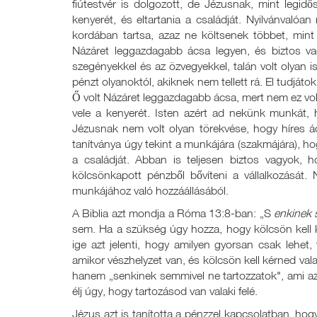
fiútestvér is dolgozott, de Jézusnak, mint legid
kenyerét, és eltartania a családját. Nyilvánvalóan
kordában tartsa, azaz ne költsenek többet, mint
Názáret leggazdagabb ácsa legyen, és biztos v
szegényekkel és az özvegyekkel, talán volt olyan is
pénzt olyanoktól, akiknek nem tellett rá. El tudjáto
Ő volt Názáret leggazdagabb ácsa, mert nem ez vol
vele a kenyerét. Isten azért ad nekünk munkát
Jézusnak nem volt olyan törekvése, hogy híres á
tanítványa úgy tekint a munkájára (szakmájára), h
a családját. Abban is teljesen biztos vagyok,
kölcsönkapott pénzből bővíteni a vállalkozását.
munkájához való hozzáállásából.
A Biblia azt mondja a Róma 13:8-ban: „S
enkinek 
sem. Ha a szükség úgy hozza, hogy kölcsön kell ké
ige azt jelenti, hogy amilyen gyorsan csak lehet, 
amikor vészhelyzet van, és kölcsön kell kérned val
hanem „senkinek semmivel ne tartozzatok", ami azt j
élj úgy, hogy tartozásod van valaki felé.
Jézus azt is tanította a pénzzel kapcsolatban, hog