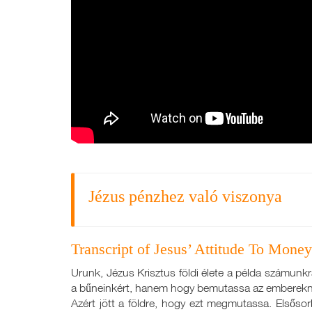
Jézus pénzhez való viszonya
Transcript of Jesus’ Attitude To Money
Urunk, Jézus Krisztus földi élete a példa számunkr
a bűneinkért, hanem hogy bemutassa az emberekne
Azért jött a földre, hogy ezt megmutassa. Elsősorb