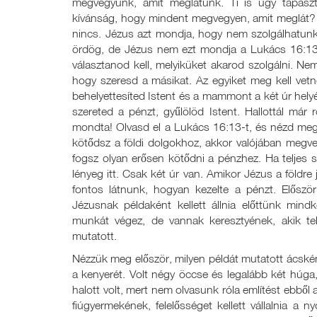
megvegyünk, amit meglátunk. Ti is úgy tapaszt
kívánság, hogy mindent megvegyen, amit meglát? 
nincs. Jézus azt mondja, hogy nem szolgálhatunk
ördög, de Jézus nem ezt mondja a Lukács 16:13
választanod kell, melyiküket akarod szolgálni. Ne
hogy szeresd a másikat. Az egyiket meg kell vet
behelyettesíted Istent és a mammont a két úr helyére
szereted a pénzt, gyűlölöd Istent. Hallottál már 
mondta! Olvasd el a Lukács 16:13-t, és nézd meg
kötődsz a földi dolgokhoz, akkor valójában megv
fogsz olyan erősen kötődni a pénzhez. Ha teljes s
lényeg itt. Csak két úr van. Amikor Jézus a földre 
fontos látnunk, hogyan kezelte a pénzt. Először
Jézusnak példaként kellett állnia előttünk mind
munkát végez, de vannak keresztyének, akik tel
mutatott.
Nézzük meg először, milyen példát mutatott ácské
a kenyerét. Volt négy öccse és legalább két húga,
halott volt, mert nem olvasunk róla említést ebből a
fiúgyermekének, felelősséget kellett vállalnia a n