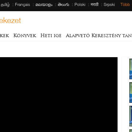
தமிழ்
Français
മലയാളം
తెలుగు
Polski
मराठी
Srpski
Több
ekezet
kek
Könyvek
Heti ige
Alapvető Keresztény tan