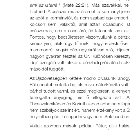
ami az Istené
" (Máté 22:21). Más szavakkal, ne
fizetned. A császár ma az államot, a kormányt jel
az adót a kormánytól, és nem szabad egy ember
kölcsön kérni valakitől, amit aztán odaadunk 
császárnak, ami a császáré, és Istennek, ami az
Fontos, hogy becsületesen viszonyuljunk a pénzk
keresztyén, akik úgy tűnnek, hogy érdekli őke
mammonról, vagyis pénzügyekről van szó, teljesen
nagyon gyakran teszteli az Úr. Különösen kereszty
idejű szolgáló volt, akkor a pénzbeli próbatétel s
másoktól függött.
Az Újszövetségben kétféle módról olvasunk, ahogy
Pál apostol mutatta be, aki mivel sátorkészítő volt
bárhol tudott varrni, és ezzel megkeresni a kenyeré
támogatta anyagilag, és ő elfogadta azt. 
Thesszalonikában és Korinthusban soha nem fogadot
nem szabályok szerint élt, hanem érzékeny volt a S
helyzetben pénzt elfogadni vagy nem. Sok esetben 
Voltak azonban mások, például Péter, akik halá