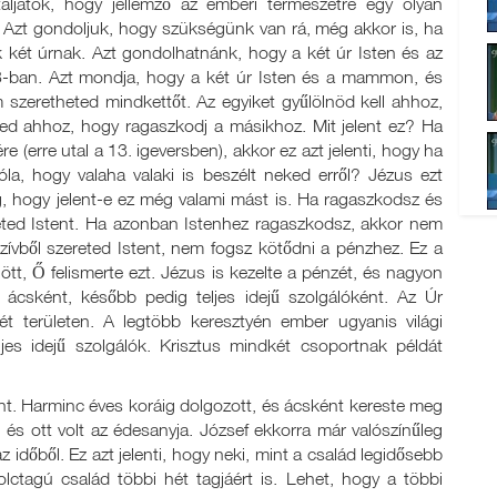
aljátok, hogy jellemző az emberi természetre egy olyan
Azt gondoljuk, hogy szükségünk van rá, még akkor is, ha
 két úrnak. Azt gondolhatnánk, hogy a két úr Isten és az
-ban. Azt mondja, hogy a két úr Isten és a mammon, és
m szeretheted mindkettőt. Az egyiket gyűlölnöd kell ahhoz,
ned ahhoz, hogy ragaszkodj a másikhoz. Mit jelent ez? Ha
 (erre utal a 13. igeversben), akkor ez azt jelenti, hogy ha
róla, hogy valaha valaki is beszélt neked erről? Jézus ezt
, hogy jelent-e ez még valami mást is. Ha ragaszkodsz és
eted Istent. Ha azonban Istenhez ragaszkodsz, akkor nem
zívből szereted Istent, nem fogsz kötődni a pénzhez. Ez a
jött, Ő felismerte ezt. Jézus is kezelte a pénzét, és nagyon
 ácsként, később pedig teljes idejű szolgálóként. Az Úr
két területen. A legtöbb keresztyén ember ugyanis világi
jes idejű szolgálók. Krisztus mindkét csoportnak példát
nt. Harminc éves koráig dolgozott, és ácsként kereste meg
 és ott volt az édesanyja. József ekkorra már valószínűleg
z időből. Ez azt jelenti, hogy neki, mint a család legidősebb
yolctagú család többi hét tagjáért is. Lehet, hogy a többi