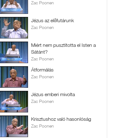
Zac Poonen
Jézus az előfutárunk
Zac Poonen
Miért nem pusztította el Isten a
Sátánt?
Zac Poonen
Átformálás
Zac Poonen
Jézus emberi mivolta
Zac Poonen
Krisztushoz való hasonlóság
Zac Poonen