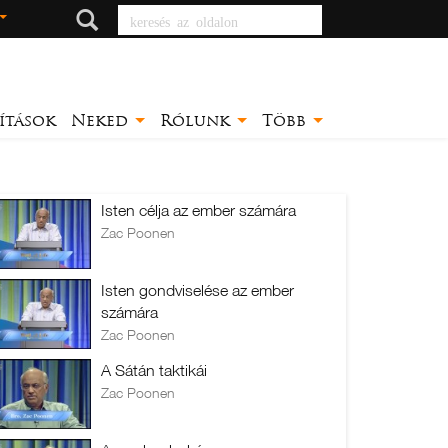
keresés az oldalon
ítások
Neked
Rólunk
Több
Isten célja az ember számára
Zac Poonen
Isten gondviselése az ember
számára
Zac Poonen
A Sátán taktikái
Zac Poonen