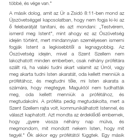
többé, és vége van."
A másik dolog, amit az Úr a Zsidó 8:11-ben mond az
Újszövetséggel kapcsolatban, hogy nem fogja ki-ki az
ő felebarátját tanítani, és azt mondani: „Testvérem,
ismerd meg Istent", mint ahogy ez az Ószövetség
idején történt, mert mindannyian személyesen ismerni
fogják Istent a legkisebbtől a legnagyobbig. Az
Ószövetség idején, mivel a Szent Szellem nem
lakozhatott minden emberben, csak néhány prófétára
szállt rá, ha valaki tudni akart valamit az Úrról, vagy
meg akarta tudni Isten akaratát, oda kellett menniük a
prófétához, és megtudni tőle, mi Isten akarata a
számára, hogy megtegye. Maguktól nem tudhatták
meg, oda kellett menniük a prófétához, és
megtudakolni. A próféta pedig megtudakolta, mert a
Szent Szellem rajta volt, kommunikálhatott Istennel, és
választ kaphatott. Azt mondta az érdeklődő embernek,
hogy „gyere vissza néhány nap múlva, és
megmondom, mit mondott nekem Isten, hogy mit
tegyél." Ők akkor egy prófétától függtek. Egy másik