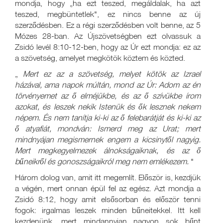
mondja, hogy „ha ezt teszed, megáldalak, ha azt
teszed, megbüntetlek", ez nincs benne az új
szerződésben. Ez a régi szerződésben volt benne, az 5
Mózes 28-ban. Az Újszövetségben ezt olvassuk a
Zsidó levél 8:10-12-ben, hogy az Úr ezt mondja: ez az
a szövetség, amelyet megkötök köztem és közted.
„
Mert ez az a szövetség, melyet kötök az Izrael
házával, ama napok múltán, mond az Úr: Adom az én
törvényemet az ő elméjükbe, és az ő szívükbe írom
azokat, és leszek nekik Istenük és ők lesznek nekem
népem. És nem tanítja ki-ki az ő felebarátját és ki-ki az
ő atyafiát, mondván: Ismerd meg az Urat; mert
mindnyájan megismernek engem a kicsinytől nagyig.
Mert megkegyelmezek álnokságaiknak, és az ő
bűneikről és gonoszságaikról meg nem emlékezem.
"
Három dolog van, amit itt megemlít. Először is, kezdjük
a végén, mert onnan épül fel az egész. Azt mondja a
Zsidó 8:12, hogy amit elsősorban és először tenni
fogok: irgalmas leszek minden bűneitekkel. Itt kell
kezdenünk, mert mindannyian nagyon sok bűnt