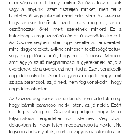
nem várjuk el azt, hogy amikor 25 éves lesz a fiunk
vagy a lányunk, azért tiszteljen minket, mert fél a
büntetéstől vagy jutalmat remél érte. Nem. Azt akarjuk,
hogy amikor felnőnek, azért teszik meg azt, amire
ösztönözzük őket, mert szeretnek minket! Ez a
különbség a régi szerződés és az új szerződés között.
Az Ószövetségben Isten úgy kezelte az embereket,
mint kisgyerekeket, akiknek nincsen felelősségérzetük,
vagy megértésük arról, hogy mi a jó nekik. Minden,
amit egy jó szülő megparancsol a gyerekének, az jó a
gyereknek, de a gyerek ezt nem tudja. Ezért vonakodik
engedelmeskedni. Amint a gyerek megérti, hogy amit
az apa parancsol, az jó neki, nem fog vonakodni, hogy
engedelmeskedjen.
Az Ószövetség idején az emberek nem értették meg,
hogy bármit parancsol nekik Isten, az jó nekik. Ezért
azt látjuk végig az Ószövetség idején, hogy Izrael
folyamatosan engedetlen volt Istennek. Még olyan
dolgokban is, hogy Isten megparancsolta nekik: „Ne
legyenek bálványaitok, mert én vagyok az Istenetek, és