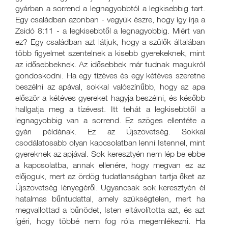
gyárban a sorrend a legnagyobbtól a legkisebbig tart.
Egy családban azonban - vegyük észre, hogy így írja a
Zsidó 8:11 - a legkisebbtől a legnagyobbig. Miért van
ez? Egy családban azt látjuk, hogy a szülők általában
több figyelmet szentelnek a kisebb gyerekeknek, mint
az idősebbeknek. Az idősebbek már tudnak magukról
gondoskodni. Ha egy tízéves és egy kétéves szeretne
beszélni az apával, sokkal valószínűbb, hogy az apa
először a kétéves gyereket hagyja beszélni, és később
hallgatja meg a tízévest. Itt tehát a legkisebbtől a
legnagyobbig van a sorrend. Ez szöges ellentéte a
gyári példának. Ez az Újszövetség. Sokkal
csodálatosabb olyan kapcsolatban lenni Istennel, mint
gyereknek az apjával. Sok keresztyén nem lép be ebbe
a kapcsolatba, annak ellenére, hogy megvan ez az
előjoguk, mert az ördög tudatlanságban tartja őket az
Újszövetség lényegéről. Ugyancsak sok keresztyén él
hatalmas bűntudattal, amely szükségtelen, mert ha
megvallottad a bűnödet, Isten eltávolította azt, és azt
ígéri, hogy többé nem fog róla megemlékezni. Ha