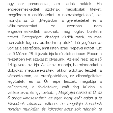
egy sor parancsolat, amit adok nektek. Ha
engedelmeskedtek azoknak, megáldalak titeket,
megáldom a családotokat, a nemzetségeteket", ezt
mondja az Úr. „Megáldom a gyerekeiteket és a
vállalkozásaitokat. Ha azonban nem
engedelmeskedtek azoknak, meg foglak büntetni
titeket. Betegséget, éhséget küldök rátok, és más
nemzetek fognak uralkodni rajtatok". Lényegében ez
volt az a szerződés, amit Isten Izrael népével kötött. Ezt
az 5 Mózes 28. fejezete írja le részletesebben. Ebben a
fejezetben két szakaszt olvasunk. Az első rész, az első
14 igevers, azt írja: Az Úr azt mondja, ha mindezeket a
dolgokat megcselekszitek, akkor áldottak lesztek a
városotokban, az országotokban, az ellenségeiteket
legyőzitek, és az Úr népe lesztek: megáldja a
csűrjeiteket, a földjeiteket, esőt fog küldeni a
vetéseitekre, és így tovább. „
Megnyitja neked az Úr az
ő drága kincsesházát, az eget, hogy esőt adjon a te
földednek alkalmas időben, és megáldja kezednek
minden munkáját, és kölcsönt adsz sok népnek, te