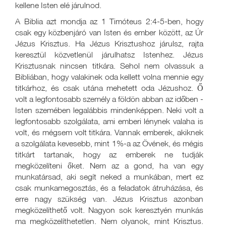
kellene Isten elé járulnod.
A Biblia azt mondja az 1 Timóteus 2:4-5-ben, hogy
csak egy közbenjáró van Isten és ember között, az Úr
Jézus Krisztus. Ha Jézus Krisztushoz járulsz, rajta
keresztül közvetlenül járulhatsz Istenhez. Jézus
Krisztusnak nincsen titkára. Sehol nem olvassuk a
Bibliában, hogy valakinek oda kellett volna mennie egy
titkárhoz, és csak utána mehetett oda Jézushoz. Ő
volt a legfontosabb személy a földön abban az időben -
Isten szemében legalábbis mindenképpen. Neki volt a
legfontosabb szolgálata, ami emberi lénynek valaha is
volt, és mégsem volt titkára. Vannak emberek, akiknek
a szolgálata kevesebb, mint 1%-a az Övének, és mégis
titkárt tartanak, hogy az emberek ne tudják
megközelíteni őket. Nem az a gond, ha van egy
munkatársad, aki segít neked a munkában, mert ez
csak munkamegosztás, és a feladatok átruházása, és
erre nagy szükség van. Jézus Krisztus azonban
megközelíthető volt. Nagyon sok keresztyén munkás
ma megközelíthetetlen. Nem olyanok, mint Krisztus.