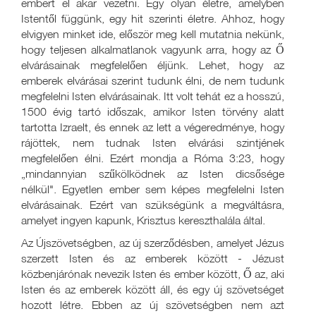
embert el akar vezetni. Egy olyan életre, amelyben
Istentől függünk, egy hit szerinti életre. Ahhoz, hogy
elvigyen minket ide, először meg kell mutatnia nekünk,
hogy teljesen alkalmatlanok vagyunk arra, hogy az Ő
elvárásainak megfelelően éljünk. Lehet, hogy az
emberek elvárásai szerint tudunk élni, de nem tudunk
megfelelni Isten elvárásainak. Itt volt tehát ez a hosszú,
1500 évig tartó időszak, amikor Isten törvény alatt
tartotta Izraelt, és ennek az lett a végeredménye, hogy
rájöttek, nem tudnak Isten elvárási szintjének
megfelelően élni. Ezért mondja a Róma 3:23, hogy
„mindannyian szűkölködnek az Isten dicsősége
nélkül". Egyetlen ember sem képes megfelelni Isten
elvárásainak. Ezért van szükségünk a megváltásra,
amelyet ingyen kapunk, Krisztus kereszthalála által.
Az Újszövetségben, az új szerződésben, amelyet Jézus
szerzett Isten és az emberek között - Jézust
közbenjárónak nevezik Isten és ember között, Ő az, aki
Isten és az emberek között áll, és egy új szövetséget
hozott létre. Ebben az új szövetségben nem azt