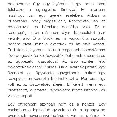
dolgozhatsz úgy egy gyárban, hogy soha nem
találkozol a legnagyobb főnökkel. Ez azonban
máshogy van egy gyerek esetében. Abban a
pillanatban, hogy megszületik, kapcsolata van az
édesapjával, és bármikor beszélhet vele. Ez a
különbség: Isten már nem olyan kapcsolatot akar
velünk, ahol Ő a főnök, és mi vagyunk a szolgák,
hanem olyat, mint a gyerekek és az Atya között.
Tudjátok, a gyárban, csak a magasabb beosztásban
lévő dolgozók és középvezetők léphetnek kapcsolatba
az ügyvezető igazgatóval. Az alsó szinten lévő
dolgozóknak esélyük sincs. Ha el akarnak juttatni egy
üzenetet az ügyvezető igazgatónak, akkor egy
középvezetőn keresztül küldhetik azt el. Pontosan így
volt ez az Ószövetség idején. El kellett menni egy
prófétához, a próféta kapcsolatba lépett Istennel, és
választ kapott.
Egy otthonban azonban nem ez a helyzet. Egy
családban a legkisebb gyereknek és a legnagyobb
gyereknek ugyanannyi bejárásuk van az apához. A