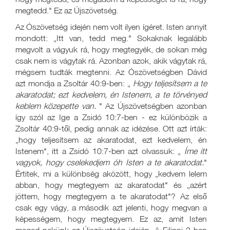
megtedd." Ez az Újszövetség.
Az Ószövetség idején nem volt ilyen ígéret. Isten annyit
mondott: „Itt van, tedd meg." Sokaknak legalább
megvolt a vágyuk rá, hogy megtegyék, de sokan még
csak nem is vágytak rá. Azonban azok, akik vágytak rá,
mégsem tudták megtenni. Az Ószövetségben Dávid
azt mondja a Zsoltár 40:9-ben: „
Hogy teljesítsem a te
akaratodat; ezt kedvelem, én Istenem, a te törvényed
keblem közepette van.
" Az Újszövetségben azonban
így szól az Ige a Zsidó 10:7-ben - ez különbözik a
Zsoltár 40:9-től, pedig annak az idézése. Ott azt írták:
„hogy teljesítsem az akaratodat, ezt kedvelem, én
Istenem", itt a Zsidó 10:7-ben azt olvassuk: „
Íme itt
vagyok, hogy cselekedjem óh Isten a te akaratodat.
"
Értitek, mi a különbség aközött, hogy „kedvem lelem
abban, hogy megtegyem az akaratodat" és „azért
jöttem, hogy megtegyem a te akaratodat"? Az első
csak egy vágy, a második azt jelenti, hogy megvan a
képességem, hogy megtegyem. Ez az, amit Isten