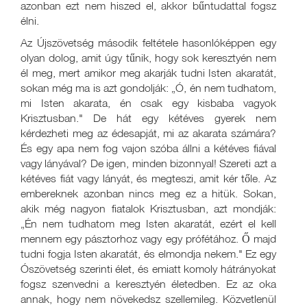
azonban ezt nem hiszed el, akkor bűntudattal fogsz
élni.
Az Újszövetség második feltétele hasonlóképpen egy
olyan dolog, amit úgy tűnik, hogy sok keresztyén nem
él meg, mert amikor meg akarják tudni Isten akaratát,
sokan még ma is azt gondolják: „Ó, én nem tudhatom,
mi Isten akarata, én csak egy kisbaba vagyok
Krisztusban." De hát egy kétéves gyerek nem
kérdezheti meg az édesapját, mi az akarata számára?
És egy apa nem fog vajon szóba állni a kétéves fiával
vagy lányával? De igen, minden bizonnyal! Szereti azt a
kétéves fiát vagy lányát, és megteszi, amit kér tőle. Az
embereknek azonban nincs meg ez a hitük. Sokan,
akik még nagyon fiatalok Krisztusban, azt mondják:
„Én nem tudhatom meg Isten akaratát, ezért el kell
mennem egy pásztorhoz vagy egy prófétához. Ő majd
tudni fogja Isten akaratát, és elmondja nekem." Ez egy
Ószövetség szerinti élet, és emiatt komoly hátrányokat
fogsz szenvedni a keresztyén életedben. Ez az oka
annak, hogy nem növekedsz szellemileg. Közvetlenül