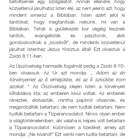
betöltsenek egy szolgálatot. Annak ellenére, hogy
közvetlenül járulhatsz Isten elé, az nem jelenti azt, hogy
mindent ismersz a Bibliában. Isten azért jelöl ki
tanítókat, hogy megtanítsák nekünk, mi van a
Bibliában. Tehát a gyülekezeti kor végéig lesznek
tanítók, evangelisták és pásztorok, akik
gondoskodnak a „kicsikről", de mindenki közvetlenül
járulhat Istenhez Jézus Krisztus által! Ezt olvastuk a
Zsidó 8:11-ben.
Az Újszövetség harmadik fogalmát pedig a Zsidó 8:10-
ben olvassuk. Az Úr azt mondja: „
Adom az én
törvényemet az ő elméjükbe, és az ő szívükbe írom
azokat.
" Az Ószövetség idején Isten a törvényeit
kőtáblákra írta: az emberen kívül voltak. Az emberek
ránéztek, elolvasták, mintha papírról olvasnák, és
megpróbálták betartani, de nem tudták betartani. Nem
tudták betartani a Tízparancsolatot. Nincs olyan ember
a világtörténelemben, aki valaha is képes volt betartani
a Tízparancsolatot, különösen a tizediket, amely azt
mondja: „Ne kívánd!" Ezt senki nem tudta betartani, de