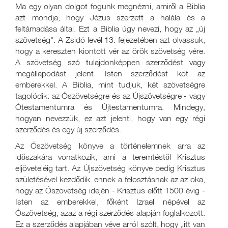
Ma egy olyan dolgot fogunk megnézni, amiről a Biblia
azt mondja, hogy Jézus szerzett a halála és a
feltámadása által. Ezt a Biblia úgy nevezi, hogy az „új
szövetség". A Zsidó levél 13. fejezetében azt olvassuk,
hogy a kereszten kiontott vér az örök szövetség vére.
A szövetség szó tulajdonképpen szerződést vagy
megállapodást jelent. Isten szerződést köt az
emberekkel. A Biblia, mint tudjuk, két szövetségre
tagolódik: az Ószövetségre és az Újszövetségre - vagy
Ótestamentumra és Újtestamentumra. Mindegy,
hogyan nevezzük, ez azt jelenti, hogy van egy régi
szerződés és egy új szerződés.
Az Ószövetség könyve a történelemnek arra az
időszakára vonatkozik, ami a teremtéstől Krisztus
eljöveteléig tart. Az Újszövetség könyve pedig Krisztus
születésével kezdődik. ennek a felosztásnak az az oka,
hogy az Ószövetség idején - Krisztus előtt 1500 évig -
Isten az emberekkel, főként Izrael népével az
Ószövetség, azaz a régi szerződés alapján foglalkozott.
Ez a szerződés alapjában véve arról szólt, hogy „itt van