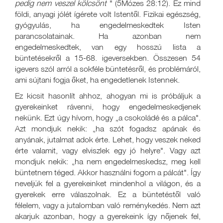
pedig nem veszel kölcsönt
" (5Mózes 28:12). Ez mind
földi, anyagi jólét ígérete volt Istentől. Fizikai egészség,
gyógyulás, ha engedelmeskedtek Isten
parancsolatainak. Ha azonban nem
engedelmeskedtek, van egy hosszú lista a
büntetésekről a 15-68. igeversekben. Összesen 54
igevers szól arról a sokféle büntetésről, és problémáról,
ami sújtani fogja őket, ha engedetlenek Istennek.
Ez kicsit hasonlít ahhoz, ahogyan mi is próbáljuk a
gyerekeinket rávenni, hogy engedelmeskedjenek
nekünk. Ezt úgy hívom, hogy „a csokoládé és a pálca".
Azt mondjuk nekik: „ha szót fogadsz apának és
anyának, jutalmat adok érte. Lehet, hogy veszek neked
érte valamit, vagy elviszlek egy jó helyre". Vagy azt
mondjuk nekik: „ha nem engedelmeskedsz, meg kell
büntetnem téged. Akkor használni fogom a pálcát". Így
neveljük fel a gyerekeinket mindenhol a világon, és a
gyerekek erre válaszolnak. Ez a büntetéstől való
félelem, vagy a jutalomban való reménykedés. Nem azt
akarjuk azonban, hogy a gyerekeink így nőjenek fel,