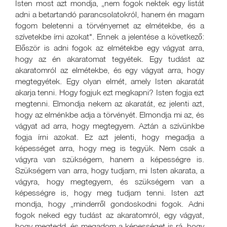
Isten most azt mondja, „nem fogok nektek egy listát
adni a betartandó parancsolatokról, hanem én magam
fogom beletenni a törvényemet az elmétekbe, és a
szívetekbe írni azokat". Ennek a jelentése a következő:
Először is adni fogok az elmétekbe egy vágyat arra,
hogy az én akaratomat tegyétek. Egy tudást az
akaratomról az elmétekbe, és egy vágyat arra, hogy
megtegyétek. Egy olyan elmét, amely Isten akaratát
akarja tenni. Hogy fogjuk ezt megkapni? Isten fogja ezt
megtenni. Elmondja nekem az akaratát, ez jelenti azt,
hogy az elménkbe adja a törvényét. Elmondja mi az, és
vágyat ad arra, hogy megtegyem. Aztán a szívünkbe
fogja írni azokat. Ez azt jelenti, hogy megadja a
képességet arra, hogy meg is tegyük. Nem csak a
vágyra van szükségem, hanem a képességre is.
Szükségem van arra, hogy tudjam, mi Isten akarata, a
vágyra, hogy megtegyem, és szükségem van a
képességre is, hogy meg tudjam tenni. Isten azt
mondja, hogy „minderről gondoskodni fogok. Adni
fogok neked egy tudást az akaratomról, egy vágyat,
hogy megtedd, és megadom a képességet is rá, hogy