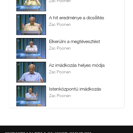
Zac Poonen
A hit eredménye a dicsőítés
Zac Poonen
Elkerülni a megtévesztést
Zac Poonen
Az imádkozás helyes módja
Zac Poonen
Istenközpontú imádkozás
Zac Poonen