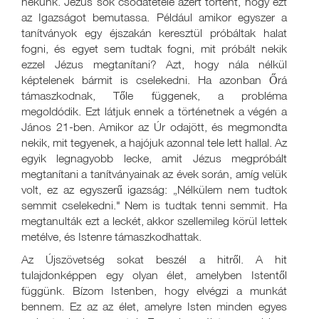
nekünk. Jézus sok csodatétele azért történt, hogy ezt
az Igazságot bemutassa. Például amikor egyszer a
tanítványok egy éjszakán keresztül próbáltak halat
fogni, és egyet sem tudtak fogni, mit próbált nekik
ezzel Jézus megtanítani? Azt, hogy nála nélkül
képtelenek bármit is cselekedni. Ha azonban Őrá
támaszkodnak, Tőle függenek, a probléma
megoldódik. Ezt látjuk ennek a történetnek a végén a
János 21-ben. Amikor az Úr odajött, és megmondta
nekik, mit tegyenek, a hajójuk azonnal tele lett hallal. Az
egyik legnagyobb lecke, amit Jézus megpróbált
megtanítani a tanítványainak az évek során, amíg velük
volt, ez az egyszerű igazság: „Nélkülem nem tudtok
semmit cselekedni." Nem is tudtak tenni semmit. Ha
megtanulták ezt a leckét, akkor szellemileg körül lettek
metélve, és Istenre támaszkodhattak.
Az Újszövetség sokat beszél a hitről. A hit
tulajdonképpen egy olyan élet, amelyben Istentől
függünk. Bízom Istenben, hogy elvégzi a munkát
bennem. Ez az az élet, amelyre Isten minden egyes