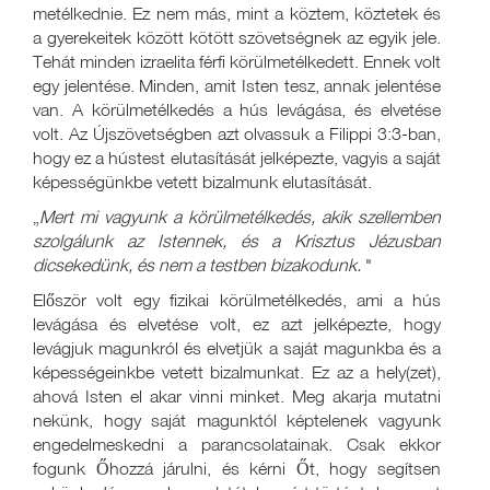
metélkednie. Ez nem más, mint a köztem, köztetek és
a gyerekeitek között kötött szövetségnek az egyik jele.
Tehát minden izraelita férfi körülmetélkedett. Ennek volt
egy jelentése. Minden, amit Isten tesz, annak jelentése
van. A körülmetélkedés a hús levágása, és elvetése
volt. Az Újszövetségben azt olvassuk a Filippi 3:3-ban,
hogy ez a hústest elutasítását jelképezte, vagyis a saját
képességünkbe vetett bizalmunk elutasítását.
„
Mert
mi vagyunk a körülmetélkedés, akik szellemben
szolgálunk az Istennek, és a Krisztus Jézusban
dicsekedünk, és nem a testben bizakodunk.
"
Először volt egy fizikai körülmetélkedés, ami a hús
levágása és elvetése volt, ez azt jelképezte, hogy
levágjuk magunkról és elvetjük a saját magunkba és a
képességeinkbe vetett bizalmunkat. Ez az a hely(zet),
ahová Isten el akar vinni minket. Meg akarja mutatni
nekünk, hogy saját magunktól képtelenek vagyunk
engedelmeskedni a parancsolatainak. Csak ekkor
fogunk Őhozzá járulni, és kérni Őt, hogy segítsen