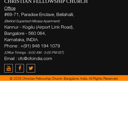
CHRISTIAN FELLOWSHIP CHURCH
Office
#69-71, Paradise Enclave, Bellahalli,
(Behind Supertech Micasa Apartment)
Kannur - Kogilu (Airport Link Road),
Bangalore - 560 064,
Karnataka, INDIA.
Phone : +(91) 948 194 1079
(Office Timings : 9:00 AM - 5:00 PM IST)
Email :
cfc@cfcindia.com
© 2026 Christian Fellowship Church, Bangalore, India. All Rights Reserved.