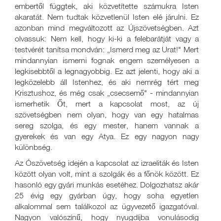
embertől függtek, aki közvetítette számukra Isten
akaratát. Nem tudtak közvetlenül Isten elé járulni. Ez
azonban mind megváltozott az Újszövetségben. Azt
olvassuk: Nem kell, hogy ki-ki a felebarátját vagy a
testvérét tanítsa mondván: „Ismerd meg az Urat!" Mert
mindannyian ismerni fognak engem személyesen a
legkisebbtől a legnagyobbig. Ez azt jelenti, hogy aki a
legközelebb áll Istenhez, és aki nemrég tért meg
Krisztushoz, és még csak „csecsemő" - mindannyian
ismerhetik Őt, mert a kapcsolat most, az új
szövetségben nem olyan, hogy van egy hatalmas
sereg szolga, és egy mester, hanem vannak a
gyerekek és van egy Atya. Ez egy nagyon nagy
különbség.
Az Ószövetség idején a kapcsolat az izraeliták és Isten
között olyan volt, mint a szolgák és a főnök között. Ez
hasonló egy gyári munkás esetéhez. Dolgozhatsz akár
25 évig egy gyárban úgy, hogy soha egyetlen
alkalommal sem találkozol az ügyvezető igazgatóval.
Nagyon valószínű, hogy nyugdíjba vonulásodig