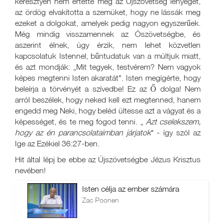
keresztyén nem értette meg az Újszövetség lényegét,
az ördög elvakította a szemüket, hogy ne lássák meg
ezeket a dolgokat, amelyek pedig nagyon egyszerűek.
Még mindig visszamennek az Ószövetségbe, és
aszerint élnek, úgy érzik, nem lehet közvetlen
kapcsolatuk Istennel, bűntudatuk van a múltjuk miatt,
és azt mondják: „Mit tegyek, testvérem? Nem vagyok
képes megtenni Isten akaratát". Isten megígérte, hogy
beleírja a törvényét a szívedbe! Ez az Ő dolga! Nem
arról beszélek, hogy neked kell ezt megtenned, hanem
engedd meg Neki, hogy beléd ültesse azt a vágyat és a
képességet, és te meg fogod tenni. „
Azt cselekszem,
hogy az én parancsolataimban járjatok
" - így szól az
Ige az Ezékiel 36:27-ben.
Hit által lépj be ebbe az Újszövetségbe Jézus Krisztus
nevében!
Isten célja az ember számára
Zac Poonen