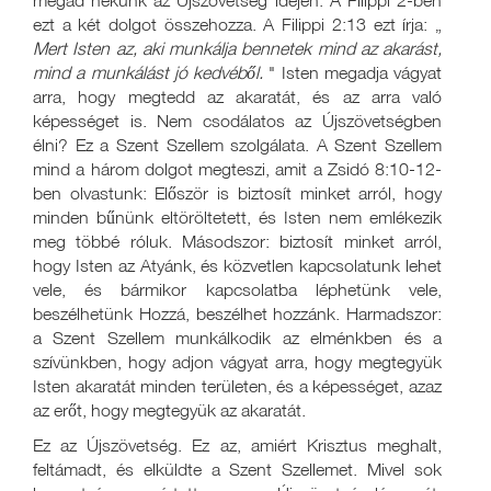
megad nekünk az Újszövetség idején. A Filippi 2-ben
ezt a két dolgot összehozza. A Filippi 2:13 ezt írja: „
Mert Isten az, aki munkálja bennetek mind az akarást,
mind a munkálást jó kedvéből.
" Isten megadja vágyat
arra, hogy megtedd az akaratát, és az arra való
képességet is. Nem csodálatos az Újszövetségben
élni? Ez a Szent Szellem szolgálata. A Szent Szellem
mind a három dolgot megteszi, amit a Zsidó 8:10-12-
ben olvastunk: Először is biztosít minket arról, hogy
minden bűnünk eltöröltetett, és Isten nem emlékezik
meg többé róluk. Másodszor: biztosít minket arról,
hogy Isten az Atyánk, és közvetlen kapcsolatunk lehet
vele, és bármikor kapcsolatba léphetünk vele,
beszélhetünk Hozzá, beszélhet hozzánk. Harmadszor:
a Szent Szellem munkálkodik az elménkben és a
szívünkben, hogy adjon vágyat arra, hogy megtegyük
Isten akaratát minden területen, és a képességet, azaz
az erőt, hogy megtegyük az akaratát.
Ez az Újszövetség. Ez az, amiért Krisztus meghalt,
feltámadt, és elküldte a Szent Szellemet. Mivel sok