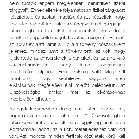
nem tudtok engem megjeleníteni semmilyen fizikai
tárggyal". Ennek ellenére folyamatosan fizikai tárgyakat
készítettek, és azokat imádták, és azt képzelték, hogy
sok isten van ott fent, akik a világegyetemet igazgatják.
Isten megbüntette ezeket az embereket, szenvedniük
kellett az engedetlenségük következményeitől. Ez alatt
az 1500 év alatt, amit a Biblia a törvény időszakaként
jellemez, mindaz, amit a törvény tett, az volt, hogy
kijelentette az embereknek a bűneiket, és az arra való
alkalmatlanságukat, hogy Isten elvárásainak
megfelelően éljenek. Erre szükség volt! Meg kell
tanulnunk, hogy képtelenek vagyunk Isten
elvárásainak megfelelően élni, mielőtt beléphetünk az
Újszövetségbe, amikor már az elvárásoknak
megfelelően élhetünk.
Az egyik legnehezebb dolog, amit Isten tesz velünk,
hogy összetöri az önbizalmunkat. Az Ószövetségben
Isten Ábrahámhoz beszélt, és az egyik jog, amit Isten
Ábrahámnak adott, az a körülmetélkedéshez való jog
volt. Azt mondta, minden férfinak közületek körül kell