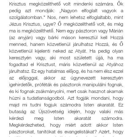
Krisztus megközelíthető volt mindenki számára. Ők
pedig azt mondják: „Nagyon elfoglalt vagyok a
szolgálatomban." Nos, nem lehetsz elfoglaltabb, mint
Jézus Krisztus, ugye? Ő megközelíthető volt, és még
ma is megközelíthető. Nem egy pásztoron vagy Márián
(az anyján) vagy bárki máson keresztül kell Hozzá
menned, hanem közvetlenül járulhatsz Hozzá, és Ő
közvetlenül kijelenti neked az Atyát. Ha pedig olyan
keresztyén vagy, aki most született újjá, ha ma
fogadtad el Krisztust, máris közvetlenül az Atyához
járulhatsz. Ez egy hatalmas előjog, és ha nem élsz ezzel
az előjoggal, akkor az úgynevezett keresztyén
igehirdetők, próféták és pásztorok manipulálni fognak,
és ki fognak zsákmányolni, mert csak hasznot akarnak
húzni a tudatlanságodból. Azt fogják mondani, hogy
majd mi tudni fogjuk számodra Isten akaratát. Ez
butaság az Újszövetség idején, hogy valaki más
kérdezi meg Isten akaratát számodra.
Megkérdezheted, hogy miért adott akkor Isten
pásztorokat, tanítókat és evangelistákat? Azért, hogy