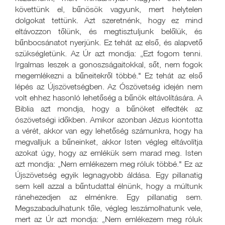
követtünk el, bűnösök vagyunk, mert helytelen
dolgokat tettünk. Azt szeretnénk, hogy ez mind
eltávozzon tőlünk, és megtisztuljunk belőlük, és
bűnbocsánatot nyerjünk. Ez tehát az első, és alapvető
szükségletünk. Az Úr azt mondja: „Ezt fogom tenni.
Irgalmas leszek a gonoszságaitokkal, sőt, nem fogok
megemlékezni a bűneitekről többé." Ez tehát az első
lépés az Újszövetségben. Az Ószövetség idején nem
volt ehhez hasonló lehetőség a bűnök eltávolítására. A
Biblia azt mondja, hogy a bűnöket elfedték az
ószövetségi időkben. Amikor azonban Jézus kiontotta
a vérét, akkor van egy lehetőség számunkra, hogy ha
megvalljuk a bűneinket, akkor Isten végleg eltávolítja
azokat úgy, hogy az emlékük sem marad meg. Isten
azt mondja: „Nem emlékezem meg róluk többé." Ez az
Újszövetség egyik legnagyobb áldása. Egy pillanatig
sem kell azzal a bűntudattal élnünk, hogy a múltunk
ránehezedjen az elménkre. Egy pillanatig sem.
Megszabadulhatunk tőle, végleg leszámolhatunk vele,
mert az Úr azt mondja: „Nem emlékezem meg róluk