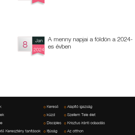
A menny napjai a földön a 2024-
Jan
8
es évben
2024
k
Kereső
Alapító igazság
vek
küzd
Szellem Tele élet
ge
Disciples
Krisztus iránti odaadás
ető Keresztény tanítások
Ifjúság
Az otthon