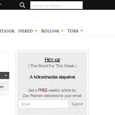
keresés az oldalon
ítások
Neked
Rólunk
Több
Heti ige
( The Word For This Week )
A kölcsönadás alapelvei
ec
Get a
FREE
weekly article by
Zac Poonen delivered to your email
Submit