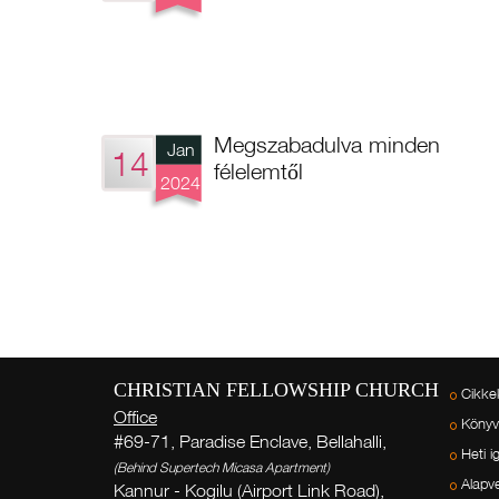
Megszabadulva minden
Jan
14
félelemtől
2024
CHRISTIAN FELLOWSHIP CHURCH
Cikke
Office
Köny
#69-71, Paradise Enclave, Bellahalli,
Heti i
(Behind Supertech Micasa Apartment)
Alapv
Kannur - Kogilu (Airport Link Road),