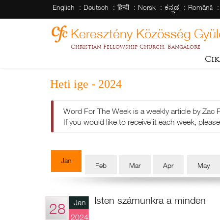
English
Deutsch
हिन्दी
Norsk
ಕನ್ನಡ
Română
Keresztény Közösség Gyül
Christian Fellowship Church, Bangalore
Cik
Heti ige - 2024
Word For The Week is a weekly article by Zac 
If you would like to receive it each week, please 
Jan
Feb
Mar
Apr
May
Isten számunkra a minden
Jan
28
2024