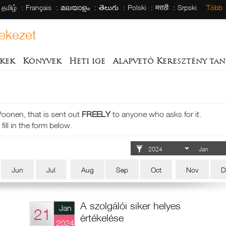
தமிழ்
Français
മലയാളം
తెలుగు
Polski
मराठी
Srpski
Több
ekezet
kek
Könyvek
Heti ige
Alapvető Keresztény tan
Poonen, that is sent out
FREELY
to anyone who asks for it.
fill in the form below.
Jun
Jul
Aug
Sep
Oct
Nov
D
A szolgálói siker helyes
Jan
21
értékelése
2024