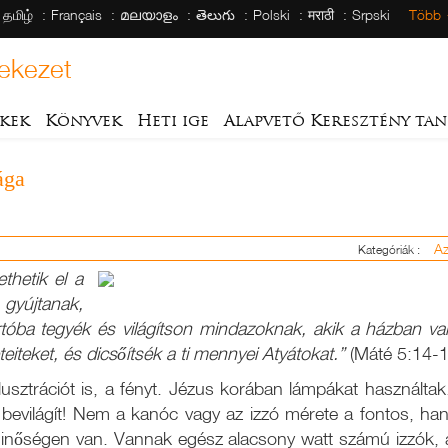
தமிழ்
Français
മലയാളം
తెలుగు
Polski
मराठी
Srpski
Több
ekezet
kek
Könyvek
Heti ige
Alapvető Keresztény tan
ága
Az
Kategóriák :
thetik el a
 gyújtanak,
óba tegyék és világítson mindazoknak, akik a házban van
eiteket, és dicsőítsék a ti mennyei Atyátokat.”
(Máté 5:14-1
lusztrációt is, a fényt. Jézus korában lámpákat használt
t bevilágít! Nem a kanóc vagy az izzó mérete a fontos, ha
őségen van. Vannak egész alacsony watt számú izzók, a