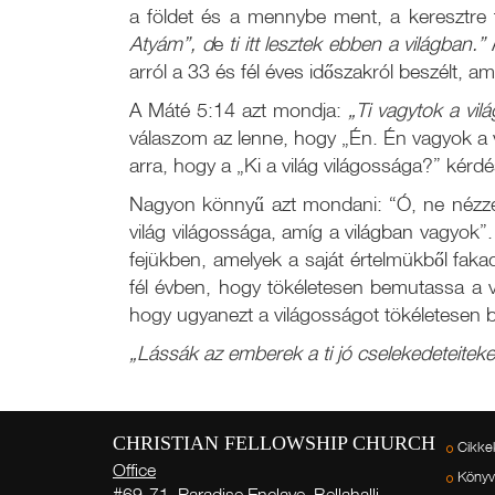
a földet és a mennybe ment, a keresztre 
Atyám”, d
e
ti itt lesztek ebben a világban.”
arról a 33 és fél éves időszakról beszélt, a
A Máté 5:14 azt mondja:
„Ti vagytok a vil
válaszom az lenne, hogy „Én. Én vagyok a v
arra, hogy a „Ki a világ világossága?” kérd
Nagyon könnyű azt mondani: “Ó, ne nézzet
világ világossága, amíg a világban vagyok”
fejükben, amelyek a saját értelmükből fak
fél évben, hogy tökéletesen bemutassa a vi
hogy ugyanezt a világosságot tökéletesen
„Lássák az emberek a ti jó cselekedeteiteket
CHRISTIAN FELLOWSHIP CHURCH
Cikke
Office
Köny
#69-71, Paradise Enclave, Bellahalli,