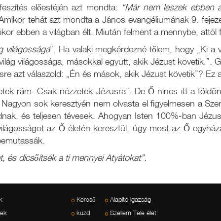
feszítés előestéjén azt mondta:
“Már nem leszek ebben a
Amikor tehát azt mondta a János evangéliumának 9. fejez
mikor ebben a világban élt. Miután felment a mennybe, attól 
ág világossága
”. Ha valaki megkérdezné tőlem, hogy „Ki a vi
ilág világossága, másokkal együtt, akik Jézust követik.”. 
ésre azt válaszold: „Én és mások, akik Jézust követik”? Ez a
ek rám. Csak nézzetek Jézusra”. De Ő nincs itt a földö
. Nagyon sok keresztyén nem olvasta el figyelmesen a Szent
adnak, és teljesen tévesek. Ahogyan Isten 100%-ban Jézu
lágosságot az Ő életén keresztül, úgy most az Ő egyházára
 bemutassák.
, és dicsőítsék a ti mennyei Atyátokat”.
k
Kereső
Alapító igazság
vek
küzd
Szellem Tele élet