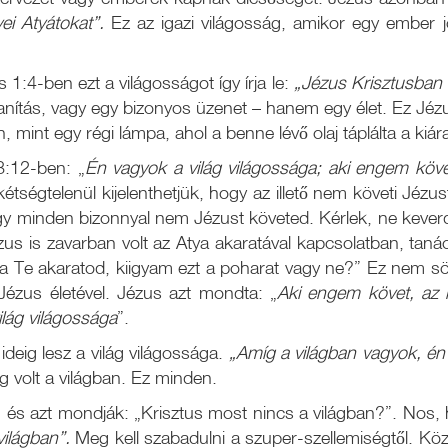
ei Atyátokat”.
Ez az igazi világosság, amikor egy ember 
 1:4-ben ezt a világosságot így írja le:
„Jézus Krisztusban v
nítás, vagy egy bizonyos üzenet – hanem egy élet. Ez Jézus
, mint egy régi lámpa, ahol a benne lévő olaj táplálta a kiár
:12-ben: „
Én vagyok a világ világossága; aki engem köve
kétségtelenül kijelenthetjük, hogy az illető nem követi Jé
ogy minden bizonnyal nem Jézust követed. Kérlek, ne kever
us is zavarban volt az Atya akaratával kapcsolatban, taná
a Te akaratod, kiigyam ezt a poharat vagy ne?” Ez nem söt
Jézus életével. Jézus azt mondta: „
Aki engem követ, az 
lág világossága
”.
deig lesz a világ világossága.
„Amíg a világban vagyok, én 
ig volt a világban. Ez minden.
 és azt mondják: „Krisztus most nincs a világban?”. Nos, 
ilágban”.
Meg kell szabadulni a szuper-szellemiségtől. Közv