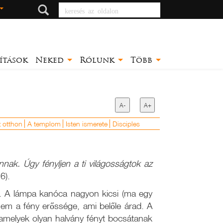
keresés az oldalon
ítások
Neked
Rólunk
Több
A-
A+
 otthon
A templom
Isten ismerete
Disciples
nak. Úgy fényljen a ti világosságtok az
6).
ak. A lámpa kanóca nagyon kicsi (ma egy
nem a fény erőssége, ami belőle árad. A
melyek olyan halvány fényt bocsátanak