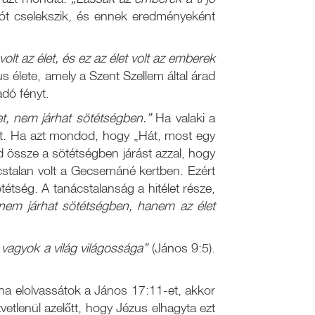
jót cselekszik, és ennek eredményeként
olt az élet, és ez az élet volt az emberek
 élete, amely a Szent Szellem által árad
adó fényt.
t, nem járhat sötétségben.”
Ha valaki a
zust. Ha azt mondod, hogy „Hát, most egy
d össze a sötétségben járást azzal, hogy
cstalan volt a Gecsemáné kertben. Ezért
étség. A tanácstalanság a hitélet része,
nem járhat sötétségben, hanem az élet
vagyok a világ világossága”
(János 9:5).
ha elolvassátok a János 17:11-et, akkor
etlenül azelőtt, hogy Jézus elhagyta ezt