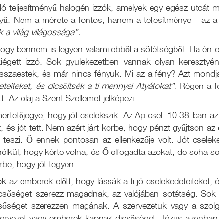
nló teljesítményű halogén izzók, amelyek egy egész utcát m
yű. Nem a mérete a fontos, hanem a teljesítménye – az a f
k a világ világossága”.
ogy bennem is legyen valami ebből a sötétségből. Ha én eg
égett izzó. Sok gyülekezetben vannak olyan keresztyének
isszaestek, és már nincs fényük. Mi az a fény? Azt mondja
teiteket, és dicsőítsék a ti mennyei Atyátokat”.
Régen a fol
 Az olaj a Szent Szellemet jelképezi.
rtetőjegye, hogy jót cselekszik. Az Ap.csel. 10:38-ban az 
 és jót tett. Nem azért járt körbe, hogy pénzt gyűjtsön az
 teszi. Ő ennek pontosan az ellenkezője volt. Jót csele
élkül, hogy kérte volna, és Ő elfogadta azokat, de soha s
rbe, hogy jót tegyen.
k az emberek előtt, hogy lássák a ti jó cselekedeteiteket, é
icsőséget szerezz magadnak, az valójában sötétség. Sok 
őséget szerezzen magának. A szervezetük vagy a szolg
 szervezet vagy emberek kapnak dicsőséget. Jézus azonba