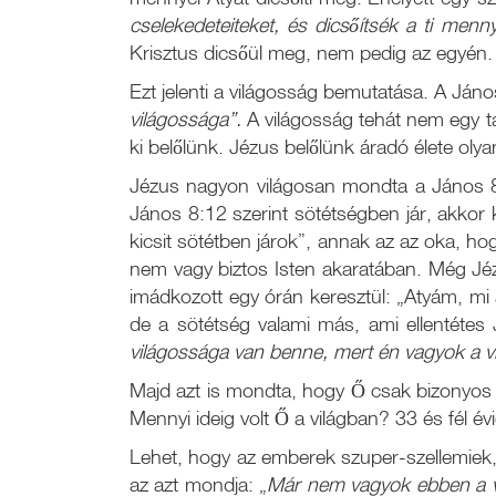
cselekedeteiteket, és dicsőítsék a ti menny
Krisztus dicsőül meg, nem pedig az egyén.
Ezt jelenti a világosság bemutatása. A János
világossága”.
A világosság tehát nem egy ta
ki belőlünk. Jézus belőlünk áradó élete olyan
Jézus nagyon világosan mondta a János 8
János 8:12 szerint sötétségben jár, akkor 
kicsit sötétben járok”, annak az az oka, h
nem vagy biztos Isten akaratában. Még Jéz
imádkozott egy órán keresztül: „Atyám, mi 
de a sötétség valami más, ami ellentétes 
világossága van benne, mert én vagyok a vi
Majd azt is mondta, hogy Ő csak bizonyos i
Mennyi ideig volt Ő a világban? 33 és fél év
Lehet, hogy az emberek szuper-szellemiek,
az azt mondja: „
Már nem vagyok ebben a v