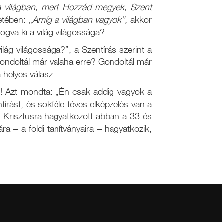
 világban, mert Hozzád megyek, Szent
etében: „
Amíg a világban vagyok”,
akkor
fogva ki a világ világossága?
lág világossága?”, a Szentírás szerint a
Gondoltál már valaha erre? Gondoltál már
 helyes válasz.
n! Azt mondta: „Én csak addig vagyok a
írást, és sokféle téves elképzelés van a
s Krisztusra hagyatkozott abban a 33 és
 – a földi tanítványaira – hagyatkozik,
Heti