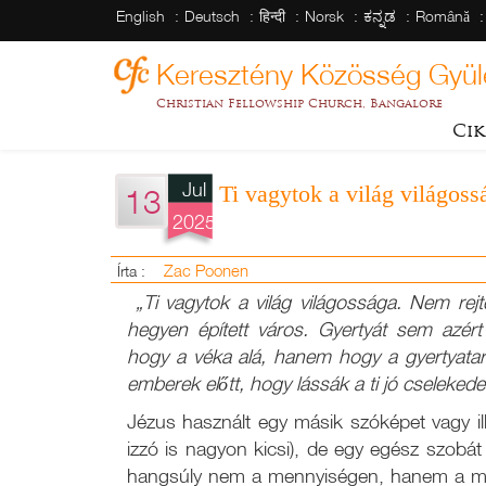
English
Deutsch
हिन्दी
Norsk
ಕನ್ನಡ
Română
Keresztény Közösség Gyül
Christian Fellowship Church, Bangalore
Cik
Jul
Ti vagytok a világ világoss
13
2025
Zac Poonen
Írta :
„Ti vagytok a világ világossága. Nem rejte
hegyen épített város. Gyertyát sem azért
hogy a véka alá, hanem hogy a gyertyatart
emberek előtt, hogy lássák a ti jó cselekedet
Jézus használt egy másik szóképet vagy il
izzó is nagyon kicsi), de egy egész szobá
hangsúly nem a mennyiségen, hanem a min