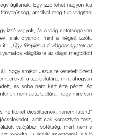
egvilágítanak. Egy izzó lehet nagyon kis
ényerősség, amellyel meg tud világítani
y izzó vagyok, és a világ sötétsége van
, akik olyanok, mint a kiégett izzók.
 itt:
„Úgy fényljen a ti világosságotok az
yamatos világításra az olajjal megtöltött
áll, hogy amikor Jézus felkenetett Szent
 emberektől a szolgálatára, mint ahogyan
kedett, és soha nem kért érte pénzt. Az
enkinek nem adta tudtára, hogy mire van
s ne titeket dicsőítsenek, hanem Istent!”
jócselekedet, amit sok keresztyén tesz,
álatuk valójában sötétség, mert nem a
n azt mondta:
„Lássák az emberek a ti jó