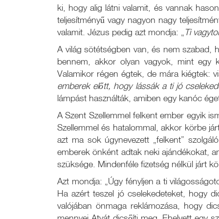
ki, hogy alig látni valamit, és vannak haso
teljesítményű vagy nagyon nagy teljesítmén
valamit. Jézus pedig azt mondja: „
Ti vagyto
A világ sötétségben van, és nem szabad, h
bennem, akkor olyan vagyok, mint egy ki
Valamikor régen égtek, de mára kiégtek: v
emberek előtt, hogy lássák a ti jó cselekede
lámpást használták, amiben egy kanóc égett.
A Szent Szellemmel felkent ember egyik isme
Szellemmel és hatalommal, akkor körbe járt,
azt ma sok úgynevezett „felkent” szolgáló
emberek önként adtak neki ajándékokat, an
szüksége. Mindenféle fizetség nélkül járt kö
Azt mondja: „Úgy fényljen a ti világosságoto
Ha azért teszel jó cselekedeteket, hogy d
valójában önmaga reklámozása, hogy dics
mennyei Atyát dicsőíti meg. Ehelyett egy