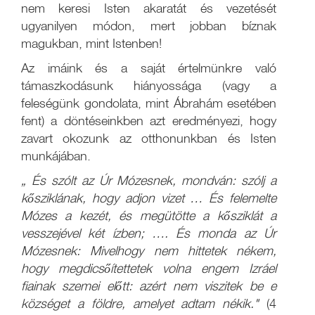
nem keresi Isten akaratát és vezetését
ugyanilyen módon, mert jobban bíznak
magukban, mint Istenben!
Az imáink és a saját értelmünkre való
támaszkodásunk hiányossága (vagy a
feleségünk gondolata, mint Ábrahám esetében
fent) a döntéseinkben azt eredményezi, hogy
zavart okozunk az otthonunkban és Isten
munkájában.
„
És szólt az Úr Mózesnek, mondván: szólj a
kősziklának, hogy adjon vizet … És felemelte
Mózes a kezét, és megütötte a kősziklát a
vesszejével két ízben; …. És monda az Úr
Mózesnek: Mivelhogy nem hittetek nékem,
hogy megdicsőítettetek volna engem Izráel
fiainak szemei előtt: azért nem viszitek be e
községet a földre, amelyet adtam nékik."
(4