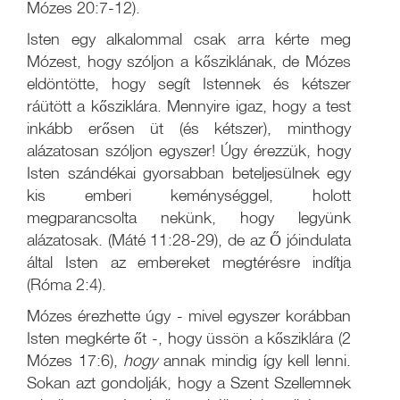
Mózes 20:7-12).
Isten egy alkalommal csak arra kérte meg
Mózest, hogy szóljon a kősziklának, de Mózes
eldöntötte, hogy segít Istennek és kétszer
ráütött a kősziklára. Mennyire igaz, hogy a test
inkább erősen üt (és kétszer), minthogy
alázatosan szóljon egyszer! Úgy érezzük, hogy
Isten szándékai gyorsabban beteljesülnek egy
kis emberi keménységgel, holott
megparancsolta nekünk, hogy legyünk
alázatosak. (Máté 11:28-29), de az Ő jóindulata
által Isten az embereket megtérésre indítja
(Róma 2:4).
Mózes érezhette úgy - mivel egyszer korábban
Isten megkérte őt -, hogy üssön a kősziklára (2
Mózes 17:6),
hogy
annak mindig így kell lenni.
Sokan azt gondolják, hogy a Szent Szellemnek