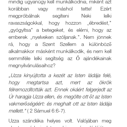
mindig ugyanúgy kell munkálkodnia, miként azt
korábban vagy máshol tette! Ezért
megpróbálnak segíteni Neki lelki
ravaszságokkal, hogy hozzon „ébredést,"
„gyógyítsa" a betegeket, és elérni, hogy az
emberek „nyelveken szóljanak."
.
Nem jönnek
rá, hogy a Szent Szellem a különböző
alkalmakkor másként munkálkodik, és nem kell
semmiféle lelki segítség az Ő ajándékainak
megnyilvánulásaihoz?
„Uzza kinyújtotta a kezét
az Isten ládája felé,
hogy megtartsa azt, mert az ökrök
félremozdították azt. Ennek okáért felgerjedt az
Úr haragja Uzza ellen, és megölte ott őt az Isten
vakmerőségéért: és meghalt ott az Isten ládája
mellett."
( 2 Sámuel 6:6-7).
Uzza szándéka helyes volt. Valójában meg