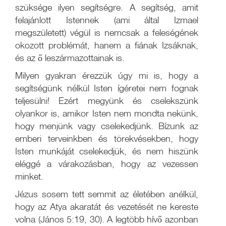
szüksége ilyen segítségre. A segítség, amit
felajánlott Istennek (ami által Izmael
megszületett) végül is nemcsak a feleségének
okozott problémát, hanem a fiának Izsáknak,
és az ő leszármazottainak is.
Milyen gyakran érezzük úgy mi is, hogy a
segítségünk nélkül Isten ígéretei nem fognak
teljesülni! Ezért megyünk és cselekszünk
olyankor is, amikor Isten nem mondta nekünk,
hogy menjünk vagy cselekedjünk. Bízunk az
emberi terveinkben és törekvésekben, hogy
Isten munkáját cselekedjük, és nem hiszünk
eléggé a várakozásban, hogy az vezessen
minket.
Jézus sosem tett semmit az életében anélkül,
hogy az Atya akaratát és vezetését ne kereste
volna (János 5:19, 30).
A legtöbb hívő azonban