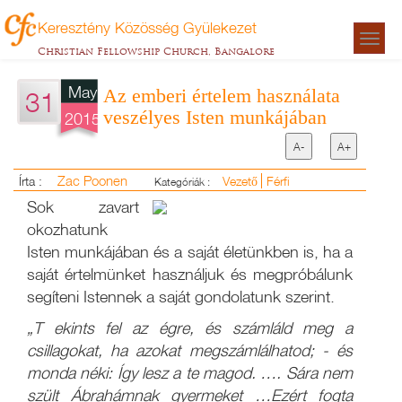
Keresztény Közösség Gyülekezet
Togg
Christian Fellowship Church, Bangalore
navigat
May
Az emberi értelem használata
31
veszélyes Isten munkájában
2015
A-
A+
Zac Poonen
Írta :
Vezető
Férfi
Kategóriák :
Sok zavart
okozhatunk
Isten munkájában és a saját életünkben is, ha a
saját értelmünket használjuk és megpróbálunk
segíteni Istennek a saját gondolatunk szerint.
„T
ekints fel az égre, és számláld meg a
csillagokat, ha azokat megszámlálhatod; - és
monda néki: Így lesz a te magod. …. Sára nem
szült Ábrahámnak gyermeket …Ezért fogta