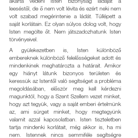
akarta védeni Isten bizonyság ládáját a
leeséstől, de ő nem volt lévita és ezért neki nem
volt szabad megérintenie a ládát. Túllépett a
saját korlátain. Ez olyan súlyos dolog volt, hogy
Isten megölte őt. Nem játszadozhatunk Isten
törvényeivel.
A gyülekezetben is, Isten különböző
embereknek különböző felelősségeket adott és
mindenkinek meghatározta a határait. Amikor
egy hiányt látunk bizonyos területen és
keressük az Istentől való segítséget a probléma
megoldásában, először meg kell kérdezni
magunktól, hogy a Szent Szellem vezet minket,
hogy azt tegyük, vagy a saját emberi értelmünk
az, ami sürget minket, hogy megtegyünk
valamit azzal kapcsolatban. Isten tiszteletben
tartja mindenki korlátait, még akkor is, ha mi
nem. Istennek nincs semmiféle segítségre