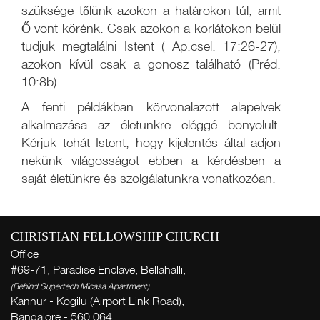
szüksége tőlünk azokon a határokon túl, amit
Ő vont körénk. Csak azokon a korlátokon belül
tudjuk megtalálni Istent ( Ap.csel. 17:26-27),
azokon kívül csak a gonosz található (Préd.
10:8b).
A fenti példákban körvonalazott alapelvek
alkalmazása az életünkre eléggé bonyolult.
Kérjük tehát Istent, hogy kijelentés által adjon
nekünk világosságot ebben a kérdésben a
saját életünkre és szolgálatunkra vonatkozóan.
CHRISTIAN FELLOWSHIP CHURCH
He
Office
#69-71, Paradise Enclave, Bellahalli,
( Th
Thi
(Behind Supertech Micasa Apartment)
Kannur - Kogilu (Airport Link Road),
Bangalore - 560 064,