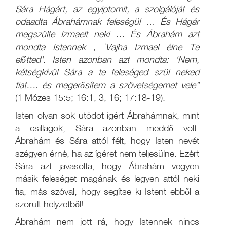
Sára Hágárt, az egyiptomit, a szolgálóját és
odaadta Ábrahámnak feleségül … És Hágár
megszülte Izmaelt neki … És Ábrahám azt
mondta Istennek
, `Vajha Izmael élne Te
előtted'. Isten azonban azt mondta: 'Nem,
kétségkívül Sára a te feleséged szül neked
fiat…. és megerősítem a szövetségemet vele"
(1 Mózes 15:5; 16:1, 3, 16; 17:18-19).
Isten olyan sok utódot ígért Ábrahámnak, mint
a csillagok, Sára azonban meddő volt.
Ábrahám és Sára attól félt, hogy Isten nevét
szégyen érné, ha az ígéret nem teljesülne. Ezért
Sára azt javasolta, hogy Ábrahám vegyen
másik feleséget magának és legyen attól neki
fia, más szóval, hogy segítse ki Istent ebből a
szorult helyzetből!
Ábrahám nem jött rá, hogy Istennek nincs