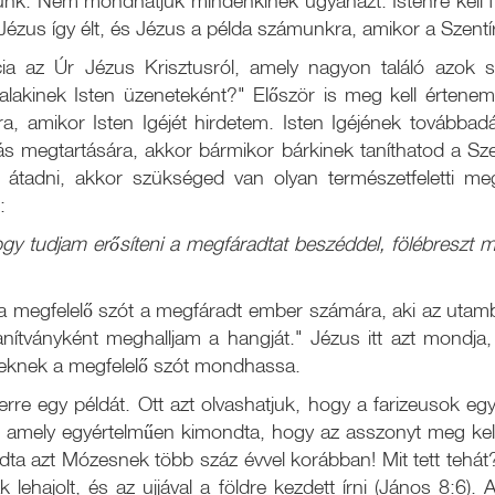
nk. Nem mondhatjuk mindenkinek ugyanazt. Istenre kell fi
ézus így élt, és Jézus a példa számunkra, amikor a Szentí
ia az Úr Jézus Krisztusról, amely nagyon találó azok s
akinek Isten üzeneteként?" Először is meg kell értenem, h
a, amikor Isten Igéjét hirdetem. Isten Igéjének továbbad
ás megtartására, akkor bármikor bárkinek taníthatod a Szen
 átadni, akkor szükséged van olyan természetfeletti meg
:
gy tudjam erősíteni a megfáradtat beszéddel, fölébreszt m
 megfelelő szót a megfáradt ember számára, aki az utamb
anítványként meghalljam a hangját." Jézus itt azt mondja,
reknek a megfelelő szót mondhassa.
rre egy példát. Ott azt olvashatjuk, hogy a farizeusok egy
 amely egyértelműen kimondta, hogy az asszonyt meg kell
ta azt Mózesnek több száz évvel korábban! Mit tett tehát?
lehajolt, és az ujjával a földre kezdett írni (János 8:6). A