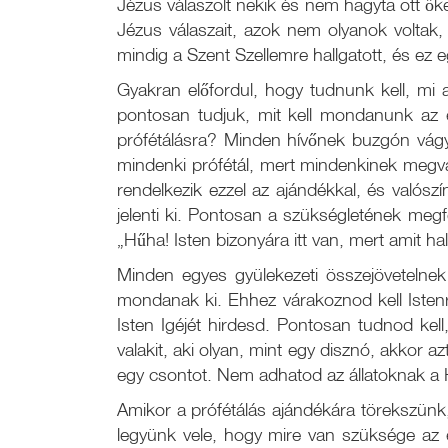
Jézus válaszolt nekik és nem hagyta ott ő
Jézus válaszait, azok nem olyanok voltak
mindig a Szent Szellemre hallgatott, és ez 
Gyakran előfordul, hogy tudnunk kell, mi 
pontosan tudjuk, mit kell mondanunk az 
prófétálásra? Minden hívőnek buzgón vágya
mindenki prófétál, mert mindenkinek megvan
rendelkezik ezzel az ajándékkal, és valósz
jelenti ki. Pontosan a szükségletének megfe
„Hűha! Isten bizonyára itt van, mert amit h
Minden egyes gyülekezeti összejövetelnek 
mondanak ki. Ehhez várakoznod kell Isten
Isten Igéjét hirdesd. Pontosan tudnod kel
valakit, aki olyan, mint egy disznó, akkor a
egy csontot. Nem adhatod az állatoknak a 
Amikor a prófétálás ajándékára törekszünk
legyünk vele, hogy mire van szüksége az 