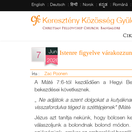
English
Deutsch
हिन्दी
Norsk
ಕನ್ನಡ
Română
Keresztény Közösség Gyül
Christian Fellowship Church, Bangalore
Cik
Jun
Istenre figyelve várakozzun
7
2026
Zac Poonen
Írta :
A Máté 7:6-tól kezdődően a Hegyi Be
bekezdései következnek.
„
Ne adjátok a szent dolgokat a kutyákna
visszafordulva téged is széttépjenek"
(Máté 
Jézus azt tanítja nekünk, hogy bölcsen 
válaszoljunk a bolondnak bolond módon. 