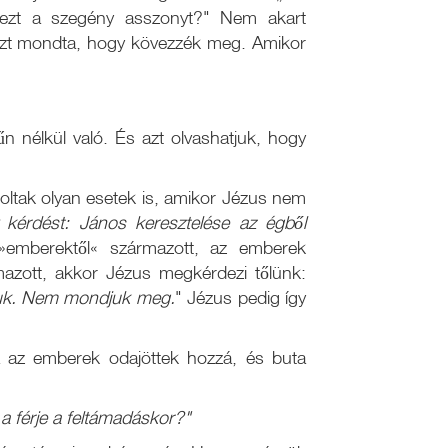
 ezt a szegény asszonyt?" Nem akart
 azt mondta, hogy kövezzék meg. Amikor
űn nélkül való. És azt olvashatjuk, hogy
oltak olyan esetek is, amikor Jézus nem
 kérdést: János keresztelése az égből
»emberektől« származott, az emberek
azott, akkor Jézus megkérdezi tőlünk:
uk. Nem mondjuk meg.
" Jézus pedig így
 az emberek odajöttek hozzá, és buta
z a férje a feltámadáskor?"