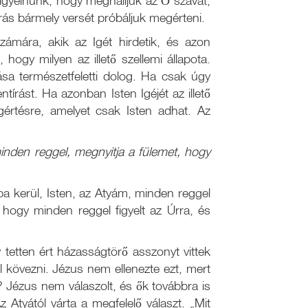
gyelnünk, hogy meghalljuk az Ő szavát,
rás bármely versét próbáljuk megérteni.
zámára, akik az Igét hirdetik, és azon
ogy milyen az illető szellemi állapota.
ása természetfeletti dolog. Ha csak úgy
tírást. Ha azonban Isten Igéjét az illető
értésre, amelyet csak Isten adhat. Az
inden reggel, megnyitja a fülemet, hogy
a kerül, Isten, az Atyám, minden reggel
 hogy minden reggel figyelt az Úrra, és
 tetten ért házasságtörő asszonyt vittek
 kövezni. Jézus nem ellenezte ezt, mert
 Jézus nem válaszolt, és ők továbbra is
z Atyától várta a megfelelő választ. „Mit