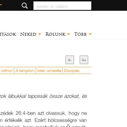
keresés az oldalon
ítások
Neked
Rólunk
Több
A-
A+
 otthon
A templom
Isten ismerete
Disciples
zok lábukkal tapossák össze azokat, és
szédek 26:4-ben azt olvassuk, hogy ne
értékelik azt. Ezért bölcsességre van