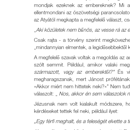
mondjak ezeknek az embereknek? Mi a 
ellentmondani az ószövetségi parancsolat
az Atyától megkapta a megfelelő választ, cs
„
Aki közületek nem bűnös, az vesse rá az e
Csak rajta - a törvény szerint megkövezhet
„mindannyian elmentek, a legidősebbektől k
A megfelelő szavak voltak a megoldás az ad
szólt semmit. Például, amikor valaki meg
származott, vagy az emberektől?"
És v
megharagszanak, mert Jánost prófétának 
»Akkor miért nem hittetek neki?«" Nem tudt
válaszolt: „
Nos, akkor én sem válaszolok n
Jézusnak nem volt kialakult módszere, 
kérdéseket tettek fel neki, például ilyet:
„Egy férfi meghalt, és a feleségét elvette a 