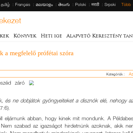
தமிழ்
Français
മലയാളം
తెలుగు
Polski
मराठी
Srpski
Több
ekezet
kek
Könyvek
Heti ige
Alapvető Keresztény tan
k a megfelelő prófétai szóra
Az
Kategóriák :
széd záró
k, és ne dobjátok gyöngyeiteket a disznók elé, nehogy a
7:6).
kell eljárnunk abban, hogy kinek mit mondunk. A Példabe
Nem szabad az igazságot hirdetnünk azoknak, akik nem 