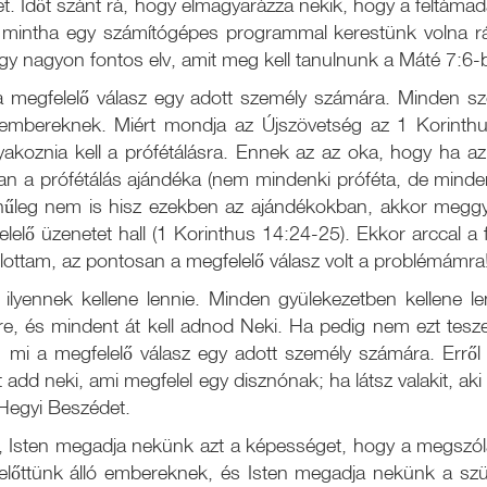
ket. Időt szánt rá, hogy elmagyarázza nekik, hogy a feltá
, mintha egy számítógépes programmal kerestünk volna rá
egy nagyon fontos elv, amit meg kell tanulnunk a Máté 7:6-b
a megfelelő válasz egy adott személy számára. Minden sz
embereknek. Miért mondja az Újszövetség az 1 Korinth
koznia kell a prófétálásra. Ennek az az oka, hogy ha az 
 a prófétálás ajándéka (nem mindenki próféta, de mindenki
ínűleg nem is hisz ezekben az ajándékokban, akkor meggyőzi
lelő üzenetet hall (1 Korinthus 14:24-25). Ekkor arccal a 
allottam, az pontosan a megfelelő válasz volt a problémámra
ilyennek kellene lennie. Minden gyülekezetben kellene le
re, és mindent át kell adnod Neki. Ha pedig nem ezt tesz
l, mi a megfelelő válasz egy adott személy számára. Errő
zt add neki, ami megfelel egy disznónak; ha látsz valakit, ak
Hegyi Beszédet.
, Isten megadja nekünk azt a képességet, hogy a megszól
előttünk álló embereknek, és Isten megadja nekünk a szük