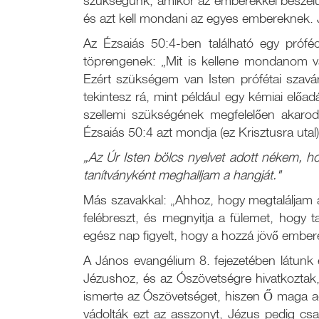
szükségünk, amikor az emberekkel beszélü
és azt kell mondani az egyes embereknek. J
Az Ézsaiás 50:4-ben található egy próféc
töprengenek: „Mit is kellene mondanom val
Ezért szükségem van Isten prófétai szavár
tekintesz rá, mint például egy kémiai előad
szellemi szükségének megfelelően akarod
Ézsaiás 50:4 azt mondja (ez Krisztusra utal)
„Az Úr Isten bölcs nyelvet adott nékem, ho
tanítványként meghalljam a hangját."
Más szavakkal: „Ahhoz, hogy megtaláljam a
felébreszt, és megnyitja a fülemet, hogy t
egész nap figyelt, hogy a hozzá jövő embe
A János evangélium 8. fejezetében látunk e
Jézushoz, és az Ószövetségre hivatkoztak,
ismerte az Ószövetséget, hiszen Ő maga ad
vádolták ezt az asszonyt, Jézus pedig csak 