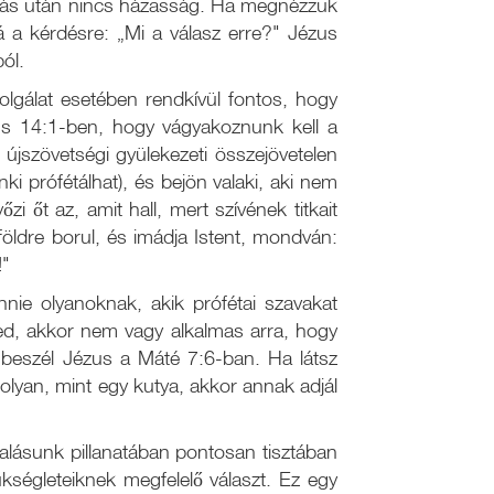
madás után nincs házasság. Ha megnézzük
 a kérdésre: „Mi a válasz erre?" Jézus
ól.
olgálat esetében rendkívül fontos, hogy
us 14:1-ben, hogy vágyakoznunk kell a
újszövetségi gyülekezeti összejövetelen
 prófétálhat), és bejön valaki, aki nem
 őt az, amit hall, mert szívének titkait
földre borul, és imádja Istent, mondván:
!"
nnie olyanoknak, akik prófétai szavakat
ed, akkor nem vagy alkalmas arra, hogy
l beszél Jézus a Máté 7:6-ban. Ha látsz
i olyan, mint egy kutya, akkor annak adjál
alásunk pillanatában pontosan tisztában
ségleteiknek megfelelő választ. Ez egy