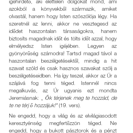
igehirdető, aki élettelen dolgokat mond, ami
azokból a könyvekből származik, amiket
olvastál, hanem hogy Isten szószólója légy. Ha
szeretnél az lenni, akkor ne vesztegesd az
idődet haszontalan társaságokra, hanem
biztosíts magadnak időt és tölts időt azzal, hogy
elmélyedsz Isten igéjében. Legyen az
gyönyörűség számodra! Tartsd magad távol a
haszontalan beszélgetésektől, mindig a hit
szavait szóld és csak hasznos szavakat szólj a
beszélgetéseidben. Ha így teszel, akkor az Úr a
szájává fog tenni téged. Istennél nincs
megalkuvás, az Úr ugyanis ezt mondta
Jeremiásnak: „
Ők térjenek meg te hozzád, de
te ne térj ő hozzájuk!"
(19. vers).
Ne engedd, hogy a világ és az elvilágiasodott
keresztyénség megfertőzzön téged. Ne
engedd, hogy a bukott pásztorok és a pénzt