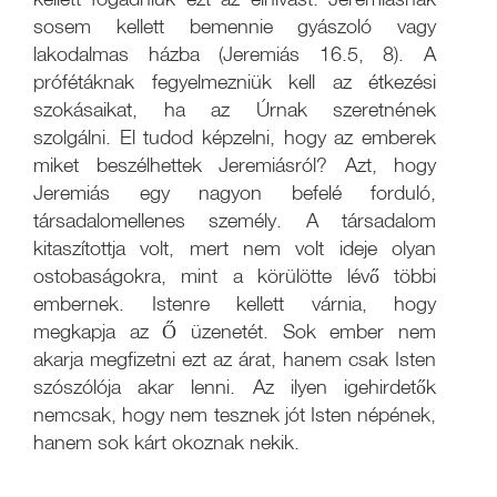
sosem kellett bemennie gyászoló vagy
lakodalmas házba (Jeremiás 16.5, 8). A
prófétáknak fegyelmezniük kell az étkezési
szokásaikat, ha az Úrnak szeretnének
szolgálni. El tudod képzelni, hogy az emberek
miket beszélhettek Jeremiásról? Azt, hogy
Jeremiás egy nagyon befelé forduló,
társadalomellenes személy. A társadalom
kitaszítottja volt, mert nem volt ideje olyan
ostobaságokra, mint a körülötte lévő többi
embernek. Istenre kellett várnia, hogy
megkapja az Ő üzenetét. Sok ember nem
akarja megfizetni ezt az árat, hanem csak Isten
szószólója akar lenni. Az ilyen igehirdetők
nemcsak, hogy nem tesznek jót Isten népének,
hanem sok kárt okoznak nekik.