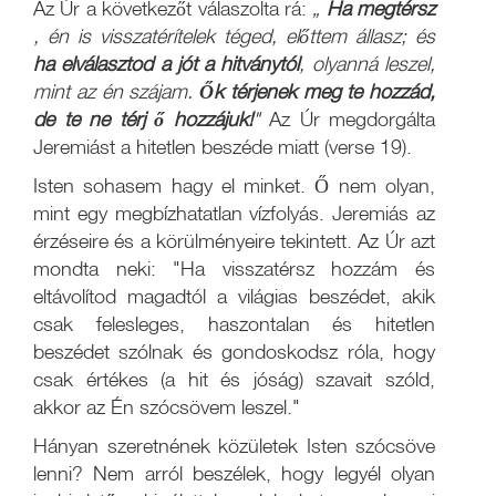
Az Úr a következőt válaszolta rá:
„
Ha megtérsz
, én is visszatérítelek téged, előttem állasz; és
ha elválasztod a jót a hitványtól
, olyanná leszel,
mint az én szájam.
Ők térjenek meg te hozzád,
de te ne térj ő hozzájuk!
"
Az Úr megdorgálta
Jeremiást a hitetlen beszéde miatt (verse 19).
Isten sohasem hagy el minket. Ő nem olyan,
mint egy megbízhatatlan vízfolyás. Jeremiás az
érzéseire és a körülményeire tekintett. Az Úr azt
mondta neki: "Ha visszatérsz hozzám és
eltávolítod magadtól a világias beszédet, akik
csak felesleges, haszontalan és hitetlen
beszédet szólnak és gondoskodsz róla, hogy
csak értékes (a hit és jóság) szavait szóld,
akkor az Én szócsövem leszel."
Hányan szeretnének közületek Isten szócsöve
lenni? Nem arról beszélek, hogy legyél olyan