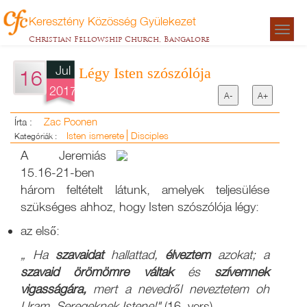
Keresztény Közösség Gyülekezet
Togg
Christian Fellowship Church, Bangalore
navigat
Jul
Légy Isten szószólója
16
2017
A-
A+
Zac Poonen
Írta :
Isten ismerete
Disciples
Kategóriák :
A Jeremiás
15.16-21-ben
három feltételt látunk, amelyek teljesülése
szükséges ahhoz, hogy Isten szószólója légy:
az első:
„
Ha
szavaidat
hallattad,
élveztem
azokat; a
szavaid örömömre váltak
és
szívemnek
vigasságára,
mert a nevedről neveztetem oh
Uram, Seregeknek Istene!"
(16. vers)