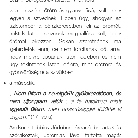
Isten beszéde
öröm
és gyönyörűség kell, hogy
legyen a szívednek. Éppen úgy, ahogyan az
üzletember a pénzkeresetben leli az örömét,
nektek Isten szavának meghallása kell, hogy
örömet okozzon. Sokan szeretnének ma
igehirdetők lenni, de nem fordítanak időt arra,
hogy mélyre ássanak Isten igéjében és nem
úgy tekintenek Isten igéjére, mint örömre és
gyönyörűségre a szívükben.
a második:
„
Nem ültem a nevetgélők gyülekezetében, és
nem ujjongtam velük
; a te hatalmad miatt
egyedül ültem
, mert bosszúsággal töltöttél el
engem."
(17. vers)
Amikor a többiek Júdában társaságba jártak és
szórakoztak, Jeremiás távol tartotta magát