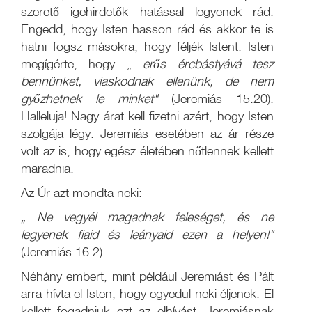
szerető igehirdetők hatással legyenek rád.
Engedd, hogy Isten hasson rád és akkor te is
hatni fogsz másokra, hogy féljék Istent. Isten
megígérte, hogy „
erős ércbástyává tesz
bennünket, viaskodnak ellenünk, de nem
győzhetnek le minket"
(Jeremiás 15.20).
Halleluja! Nagy árat kell fizetni azért, hogy Isten
szolgája légy. Jeremiás esetében az ár része
volt az is, hogy egész életében nőtlennek kellett
maradnia.
Az Úr azt mondta neki:
„
Ne vegyél magadnak feleséget, és ne
legyenek fiaid és leányaid ezen a helyen!"
(Jeremiás 16.2).
Néhány embert, mint például Jeremiást és Pált
arra hívta el Isten, hogy egyedül neki éljenek. El
kellett fogadniuk ezt az elhívást. Jeremiásnak