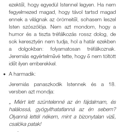
ezektől, hogy egyedül Istennel legyen. Ha nem
fegyelmezed magad, hogy távol tartsd magad
ennek a világnak az örömeitől, sohasem leszel
Isten szószólója. Nem azt mondom, hogy a
humor és a tiszta tréfálkozás rossz dolog, de
sok keresztyén nem tudja, hol a határ ezekben
a dolgokban: folyamatosan tréfálkoznak.
Jeremiás egyértelművé tette, hogy ő nem töltött
időt ilyen emberekkel.
A harmadik:
Jeremiás panaszkodik Istennek és a 18.
versben azt mondja:
„
Miért lett szüntelenné az én fájdalmam, és
halálossá, gyógyíthatatlanná az én sebem?
Olyanná lettél nékem, mint a bizonytalan vizű,
csalóka patak!