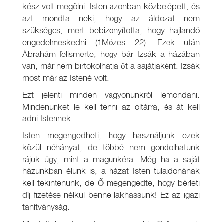
kész volt megölni. Isten azonban közbelépett, és
azt mondta neki, hogy az áldozat nem
szükséges, mert bebizonyította, hogy hajlandó
engedelmeskedni (1Mózes 22). Ezek után
Ábrahám felismerte, hogy bár Izsák a házában
van, már nem birtokolhatja őt a sajátjaként. Izsák
most már az Istené volt.
Ezt jelenti minden vagyonunkról lemondani.
Mindenünket le kell tenni az oltárra, és át kell
adni Istennek.
Isten megengedheti, hogy használjunk ezek
közül néhányat, de többé nem gondolhatunk
rájuk úgy, mint a magunkéra. Még ha a saját
házunkban élünk is, a házat Isten tulajdonának
kell tekintenünk; de Ő megengedte, hogy bérleti
díj fizetése nélkül benne lakhassunk! Ez az igazi
tanítványság.