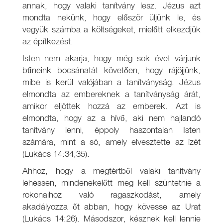
annak, hogy valaki tanítvány lesz. Jézus azt
mondta nekünk, hogy először üljünk le, és
vegyük számba a költségeket, mielőtt elkezdjük
az építkezést.
Isten nem akarja, hogy még sok évet várjunk
bűneink bocsánatát követően, hogy rájöjjünk,
mibe is kerül valójában a tanítványság. Jézus
elmondta az embereknek a tanítványság árát,
amikor eljöttek hozzá az emberek. Azt is
elmondta, hogy az a hívő, aki nem hajlandó
tanítvány lenni, éppoly haszontalan Isten
számára, mint a só, amely elvesztette az ízét
(Lukács 14:34,35).
Ahhoz, hogy a megtértből valaki tanítvány
lehessen, mindenekelőtt meg kell szüntetnie a
rokonaihoz való ragaszkodást, amely
akadályozza őt abban, hogy kövesse az Urat
(Lukács 14:26). Másodszor, késznek kell lennie