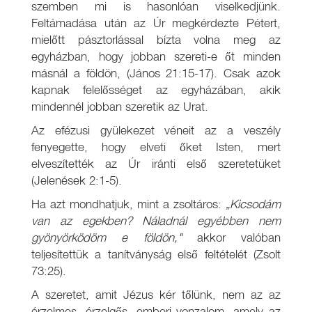
szemben mi is hasonlóan viselkedjünk.
Feltámadása után az Úr megkérdezte Pétert,
mielőtt pásztorlással bízta volna meg az
egyházban, hogy jobban szereti-e őt minden
másnál a földön, (János 21:15-17). Csak azok
kapnak felelősséget az egyházában, akik
mindennél jobban szeretik az Urat.
Az efézusi gyülekezet véneit az a veszély
fenyegette, hogy elveti őket Isten, mert
elveszítették az Úr iránti első szeretetüket
(Jelenések 2:1-5).
Ha azt mondhatjuk, mint a zsoltáros:
„Kicsodám
van az egekben? Náladnál egyébben nem
gyönyörködöm e földön,"
akkor valóban
teljesítettük a tanítványság első feltételét (Zsolt
73:25).
A szeretet, amit Jézus kér tőlünk, nem az az
érzelmes, érzelgős, emberi vonzalom, amely az