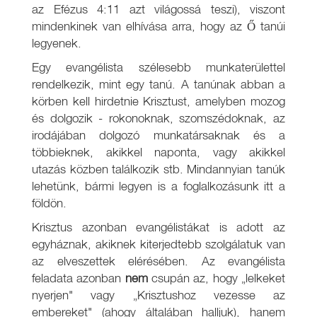
az Efézus 4:11 azt világossá teszi), viszont
mindenkinek van elhívása arra, hogy az Ő tanúi
legyenek.
Egy evangélista szélesebb munkaterülettel
rendelkezik, mint egy tanú. A tanúnak abban a
körben kell hirdetnie Krisztust, amelyben mozog
és dolgozik - rokonoknak, szomszédoknak, az
irodájában dolgozó munkatársaknak és a
többieknek, akikkel naponta, vagy akikkel
utazás közben találkozik stb. Mindannyian tanúk
lehetünk, bármi legyen is a foglalkozásunk itt a
földön.
Krisztus azonban evangélistákat is adott az
egyháznak, akiknek kiterjedtebb szolgálatuk van
az elveszettek elérésében. Az evangélista
feladata azonban
nem
csupán az, hogy „lelkeket
nyerjen" vagy „Krisztushoz vezesse az
embereket" (ahogy általában halljuk), hanem