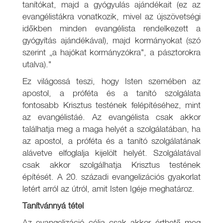
tanítókat, majd a gyógyulás ajándékait (ez az
evangélistákra vonatkozik, mivel az újszövetségi
időkben minden evangélista rendelkezett a
gyógyítás ajándékával), majd kormányokat (szó
szerint „a hajókat kormányzókra", a pásztorokra
utalva)."
Ez világossá teszi, hogy Isten szemében az
apostol, a próféta és a tanító szolgálata
fontosabb Krisztus testének felépítéséhez, mint
az evangélistáé. Az evangélista csak akkor
találhatja meg a maga helyét a szolgálatában, ha
az apostol, a próféta és a tanító szolgálatának
alávetve elfoglalja kijelölt helyét. Szolgálatával
csak akkor szolgálhatja Krisztus testének
építését. A 20. századi evangelizációs gyakorlat
letért arról az útról, amit Isten Igéje meghatároz.
Tanítvánnyá tétel
Az evangelizáció célja csak akkor érthető meg