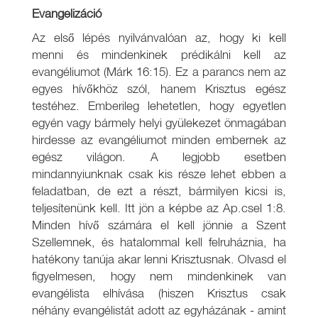
Evangelizáció
Az első lépés nyilvánvalóan az, hogy ki kell
menni és mindenkinek prédikálni kell az
evangéliumot (Márk 16:15). Ez a parancs nem az
egyes hívőkhöz szól, hanem Krisztus egész
testéhez. Emberileg lehetetlen, hogy egyetlen
egyén vagy bármely helyi gyülekezet önmagában
hirdesse az evangéliumot minden embernek az
egész világon. A legjobb esetben
mindannyiunknak csak kis része lehet ebben a
feladatban, de ezt a részt, bármilyen kicsi is,
teljesítenünk kell. Itt jön a képbe az Ap.csel 1:8.
Minden hívő számára el kell jönnie a Szent
Szellemnek, és hatalommal kell felruháznia, ha
hatékony tanúja akar lenni Krisztusnak. Olvasd el
figyelmesen, hogy nem mindenkinek van
evangélista elhívása (hiszen Krisztus csak
néhány evangélistát adott az egyházának - amint