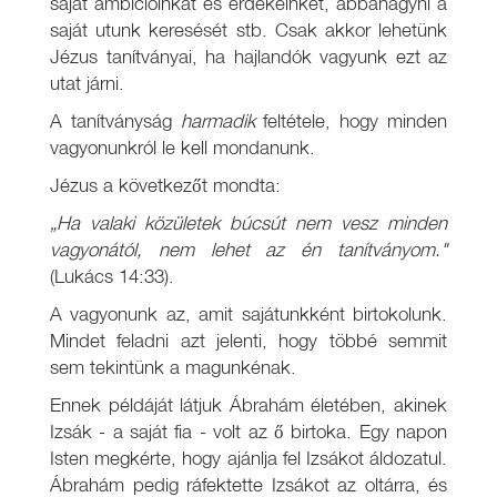
saját ambícióinkat és érdekeinket, abbahagyni a
saját utunk keresését stb. Csak akkor lehetünk
Jézus tanítványai, ha hajlandók vagyunk ezt az
utat járni.
A tanítványság
harmadik
feltétele, hogy minden
vagyonunkról le kell mondanunk.
Jézus a következőt mondta:
„Ha valaki közületek búcsút nem vesz minden
vagyonától, nem lehet az én tanítványom."
(Lukács 14:33).
A vagyonunk az, amit sajátunkként birtokolunk.
Mindet feladni azt jelenti, hogy többé semmit
sem tekintünk a magunkénak.
Ennek példáját látjuk Ábrahám életében, akinek
Izsák - a saját fia - volt az ő birtoka. Egy napon
Isten megkérte, hogy ajánlja fel Izsákot áldozatul.
Ábrahám pedig ráfektette Izsákot az oltárra, és