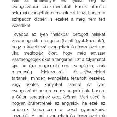
vele az emelvényre, és nyissa meg az
evangelizációs összejöveteleit! Ennek ellenére
sok mai evangélista nemcsak ezt teszi, hanem a
színpadon dicséri is ezeket a meg nem tért
vezetőket.
Továbbá az ilyen "hálókba" befogott halakat
visszaengedik a tengerbe (halott "gyülekezetek"),
hogy a következő evangelizációs összejövetelen
újra megfogják őket, hogy még egyszer
visszaengedjék őket a tengerbe! Ezt a folyamatot
újra és újra megismétli sok evangélista, akik
manapság felekezetközi összejöveteleket
tartanak: minden evangélista feltartott kezeket,
vagy döntési kártyákat számol. Az ilyen
evangelizáció nem a menny angyalainak, hanem
a Sátán seregeinek okoz örömet! Mert végül is
hogyan örülhetnének az angyalok, ha ezek az
emberek kétszeresen a pokol gyermekeivé
lesznek? A mai evangelizációs összejövetelek