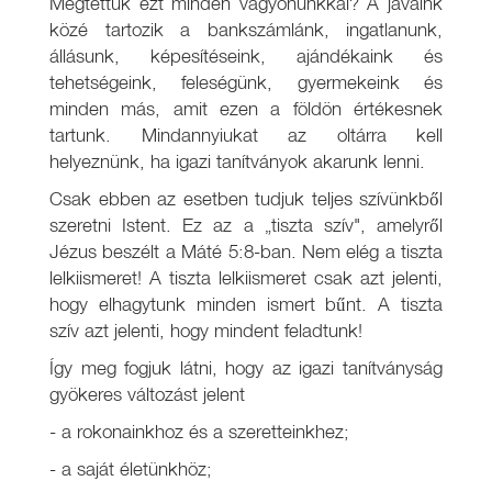
Megtettük ezt minden vagyonunkkal? A javaink
közé tartozik a bankszámlánk, ingatlanunk,
állásunk, képesítéseink, ajándékaink és
tehetségeink, feleségünk, gyermekeink és
minden más, amit ezen a földön értékesnek
tartunk. Mindannyiukat az oltárra kell
helyeznünk, ha igazi tanítványok akarunk lenni.
Csak ebben az esetben tudjuk teljes szívünkből
szeretni Istent. Ez az a „tiszta szív", amelyről
Jézus beszélt a Máté 5:8-ban. Nem elég a tiszta
lelkiismeret! A tiszta lelkiismeret csak azt jelenti,
hogy elhagytunk minden ismert bűnt. A tiszta
szív azt jelenti, hogy mindent feladtunk!
Így meg fogjuk látni, hogy az igazi tanítványság
gyökeres változást jelent
- a rokonainkhoz és a szeretteinkhez;
- a saját életünkhöz;