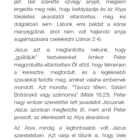
járt. Bár szerette özvegy anyját, mégsem
engedte meg neki, hogy befolyásolja és az Atyja
tökéletes akaratától eltántorítsa, még kis
dolgokban sem. Látunk erre példát a kánai
menyegzőnél, ahol nem volt hajlandó anyja
sugalmazására cselekedni (János 2:4).
Jézus azt is megtanította nekünk, hogy
„gyűlöljük" testvéreinket. Amikor Péter
megpróbálta eltántorítani Őt attól, hogy felmenjen
a keresztre, megfordult, és a legélesebb
szavakkal feddte meg, amiket valaha embernek
mondott. Azt mondta: "Távozz tőlem, Sátán!
Botránykő vagy számomra" (Máté 16:23). Péter
nagy emberi szeretettel tett javaslatot Jézusnak.
Jézus azonban megfeddte őt, mert amit Péter
javasolt, az ellenkezett az Atya akaratával.
Az Atya mindig a legfontosabb volt Jézus
szeretetében. Azt várja el tőlünk is, hogy Vele