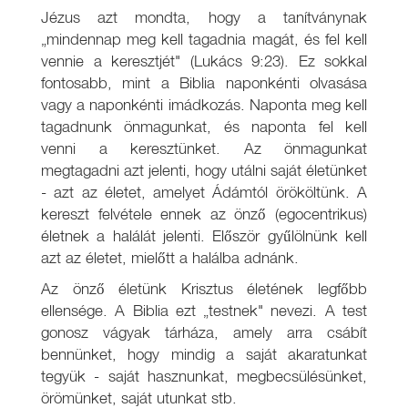
Jézus azt mondta, hogy a tanítványnak
„mindennap meg kell tagadnia magát, és fel kell
vennie a keresztjét" (Lukács 9:23). Ez sokkal
fontosabb, mint a Biblia naponkénti olvasása
vagy a naponkénti imádkozás. Naponta meg kell
tagadnunk önmagunkat, és naponta fel kell
venni a keresztünket. Az önmagunkat
megtagadni azt jelenti, hogy utálni saját életünket
- azt az életet, amelyet Ádámtól örököltünk. A
kereszt felvétele ennek az önző (egocentrikus)
életnek a halálát jelenti. Először gyűlölnünk kell
azt az életet, mielőtt a halálba adnánk.
Az önző életünk Krisztus életének legfőbb
ellensége. A Biblia ezt „testnek" nevezi. A test
gonosz vágyak tárháza, amely arra csábít
bennünket, hogy mindig a saját akaratunkat
tegyük - saját hasznunkat, megbecsülésünket,
örömünket, saját utunkat stb.