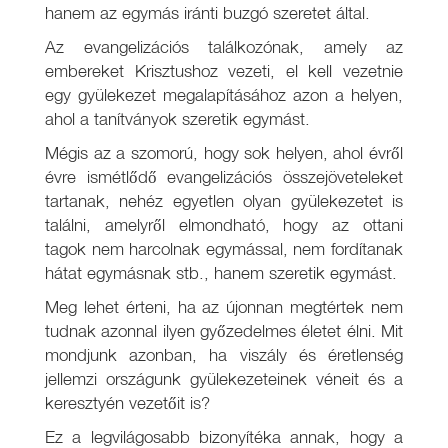
hanem az egymás iránti buzgó szeretet által.
Az evangelizációs találkozónak, amely az
embereket Krisztushoz vezeti, el kell vezetnie
egy gyülekezet megalapításához azon a helyen,
ahol a tanítványok szeretik egymást.
Mégis az a szomorú, hogy sok helyen, ahol évről
évre ismétlődő evangelizációs összejöveteleket
tartanak, nehéz egyetlen olyan gyülekezetet is
találni, amelyről elmondható, hogy az ottani
tagok nem harcolnak egymással, nem fordítanak
hátat egymásnak stb., hanem szeretik egymást.
Meg lehet érteni, ha az újonnan megtértek nem
tudnak azonnal ilyen győzedelmes életet élni. Mit
mondjunk azonban, ha viszály és éretlenség
jellemzi országunk gyülekezeteinek véneit és a
keresztyén vezetőit is?
Ez a legvilágosabb bizonyítéka annak, hogy a