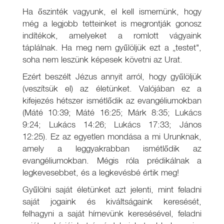
Ha őszinték vagyunk, el kell ismernünk, hogy
még a legjobb tetteinket is megrontják gonosz
indítékok, amelyeket a romlott vágyaink
táplálnak. Ha meg nem gyűlöljük ezt a „testet",
soha nem leszünk képesek követni az Urat.
Ezért beszélt Jézus annyit arról, hogy gyűlöljük
(veszítsük el) az életünket. Valójában ez a
kifejezés hétszer ismétlődik az evangéliumokban
(Máté 10:39; Máté 16:25; Márk 8:35; Lukács
9:24; Lukács 14:26; Lukács 17:33; János
12:25). Ez az egyetlen mondása a mi Urunknak,
amely a leggyakrabban ismétlődik az
evangéliumokban. Mégis róla prédikálnak a
legkevesebbet, és a legkevésbé értik meg!
Gyűlölni saját életünket azt jelenti, mint feladni
saját jogaink és kiváltságaink keresését,
felhagyni a saját hírnevünk keresésével, feladni