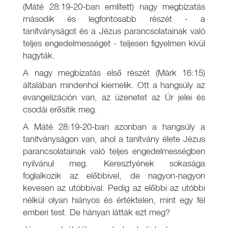
(Máté 28:19-20-ban említett) nagy megbízatás
második és legfontosabb részét - a
tanítványságot és a Jézus parancsolatainak való
teljes engedelmességet - teljesen figyelmen kívül
hagyták.
A nagy megbízatás első részét (Márk 16:15)
általában mindenhol kiemelik. Ott a hangsúly az
evangelizáción van, az üzenetet az Úr jelei és
csodái erősítik meg.
A Máté 28:19-20-ban azonban a hangsúly a
tanítványságon van, ahol a tanítvány élete Jézus
parancsolatainak való teljes engedelmességben
nyilvánul meg. Keresztyének sokasága
foglalkozik az előbbivel, de nagyon-nagyon
kevesen az utóbbival. Pedig az előbbi az utóbbi
nélkül olyan hiányos és értéktelen, mint egy fél
emberi test. De hányan látták ezt meg?