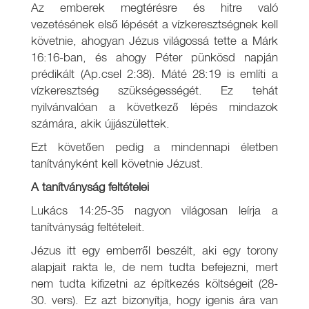
Az emberek megtérésre és hitre való
vezetésének első lépését a vízkeresztségnek kell
követnie, ahogyan Jézus világossá tette a Márk
16:16-ban, és ahogy Péter pünkösd napján
prédikált (Ap.csel 2:38). Máté 28:19 is említi a
vízkeresztség szükségességét. Ez tehát
nyilvánvalóan a következő lépés mindazok
számára, akik újjászülettek.
Ezt követően pedig a mindennapi életben
tanítványként kell követnie Jézust.
A tanítványság feltételei
Lukács 14:25-35 nagyon világosan leírja a
tanítványság feltételeit.
Jézus itt egy emberről beszélt, aki egy torony
alapjait rakta le, de nem tudta befejezni, mert
nem tudta kifizetni az építkezés költségeit (28-
30. vers). Ez azt bizonyítja, hogy igenis ára van