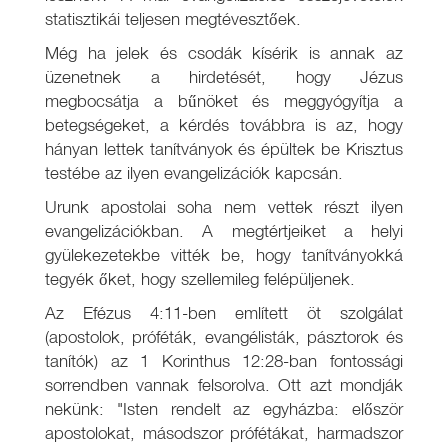
statisztikái teljesen megtévesztőek.
Még ha jelek és csodák kísérik is annak az
üzenetnek a hirdetését, hogy Jézus
megbocsátja a bűnöket és meggyógyítja a
betegségeket, a kérdés továbbra is az, hogy
hányan lettek tanítványok és épültek be Krisztus
testébe az ilyen evangelizációk kapcsán.
Urunk apostolai soha nem vettek részt ilyen
evangelizációkban. A megtértjeiket a helyi
gyülekezetekbe vitték be, hogy tanítványokká
tegyék őket, hogy szellemileg felépüljenek.
Az Efézus 4:11-ben említett öt szolgálat
(apostolok, próféták, evangélisták, pásztorok és
tanítók) az 1 Korinthus 12:28-ban fontossági
sorrendben vannak felsorolva. Ott azt mondják
nekünk: "Isten rendelt az egyházba: először
apostolokat, másodszor prófétákat, harmadszor