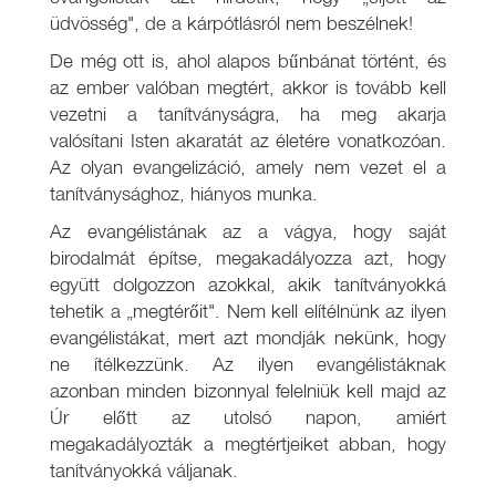
üdvösség", de a kárpótlásról nem beszélnek!
De még ott is, ahol alapos bűnbánat történt, és
az ember valóban megtért, akkor is tovább kell
vezetni a tanítványságra, ha meg akarja
valósítani Isten akaratát az életére vonatkozóan.
Az olyan evangelizáció, amely nem vezet el a
tanítványsághoz, hiányos munka.
Az evangélistának az a vágya, hogy saját
birodalmát építse, megakadályozza azt, hogy
együtt dolgozzon azokkal, akik tanítványokká
tehetik a „megtérőit". Nem kell elítélnünk az ilyen
evangélistákat, mert azt mondják nekünk, hogy
ne ítélkezzünk. Az ilyen evangélistáknak
azonban minden bizonnyal felelniük kell majd az
Úr előtt az utolsó napon, amiért
megakadályozták a megtértjeiket abban, hogy
tanítványokká váljanak.