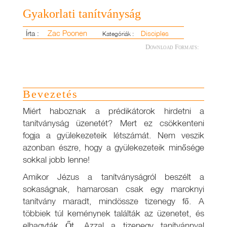
Gyakorlati tanítványság
Zac Poonen
Írta :
Disciples
Kategóriák :
Download Formats:
Bevezetés
Miért haboznak a prédikátorok hirdetni a
tanítványság üzenetét? Mert ez csökkenteni
fogja a gyülekezeteik létszámát. Nem veszik
azonban észre, hogy a gyülekezeteik minősége
sokkal jobb lenne!
Amikor Jézus a tanítványságról beszélt a
sokaságnak, hamarosan csak egy maroknyi
tanítvány maradt, mindössze tizenegy fő. A
többiek túl keménynek találták az üzenetet, és
elhagyták Őt. Azzal a tizenegy tanítvánnyal