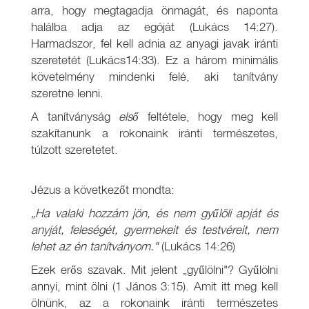
arra, hogy megtagadja önmagát, és naponta
halálba adja az egóját (Lukács 14:27).
Harmadszor, fel kell adnia az anyagi javak iránti
szeretetét (Lukács14:33). Ez a három minimális
követelmény mindenki felé, aki tanítvány
szeretne lenni.
A tanítványság
első
feltétele, hogy meg kell
szakítanunk a rokonaink iránti természetes,
túlzott szeretetet.
Jézus a következőt mondta:
„Ha valaki hozzám jön, és nem gyűlöli apját és
anyját, feleségét, gyermekeit és testvéreit, nem
lehet az én tanítványom."
(Lukács 14:26)
Ezek erős szavak. Mit jelent „gyűlölni"? Gyűlölni
annyi, mint ölni (1 János 3:15). Amit itt meg kell
ölnünk, az a rokonaink iránti természetes