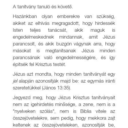
A tanítvány tanuló és követő.
Hazánkban olyan emberekre van szükség,
akiket az elhívás megragadott, hogy hirdessék
Isten teljes tanácsát, akik maguk is
engedelmeskednek mindannak, amit Jézus
parancsolt, és akik buzgón vágynak arra, hogy
másokat is megtanítsanak Jézus minden
parancsának való engedelmességére, és így
építsék fel Krisztus testét.
Jézus azt mondta, hogy minden tanítványát egy
jel
alapján azonosítják majd be: az egymás iránti
szeretetükkel (János 13:35).
Jegyezd meg, hogy Jézus Krisztus tanítványait
nem az igehirdetés minősége, a zene, nem is a
"nyelveken szólás", nem is Biblia vitele az
összejövetelekre, sem pedig, hogy mekkora zajt
keltenek az összejöveteleken, azonosítják be,