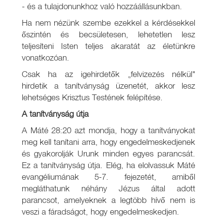
- és a tulajdonunkhoz való hozzáállásunkban.
Ha nem nézünk szembe ezekkel a kérdésekkel
őszintén és becsületesen, lehetetlen lesz
teljesíteni Isten teljes akaratát az életünkre
vonatkozóan.
Csak ha az igehirdetők „felvizezés nélkül"
hirdetik a tanítványság üzenetét, akkor lesz
lehetséges Krisztus Testének felépítése.
A tanítványság útja
A Máté 28:20 azt mondja, hogy a tanítványokat
meg kell tanítani arra, hogy engedelmeskedjenek
és gyakorolják Urunk minden egyes parancsát.
Ez a tanítványság útja. Elég, ha elolvassuk Máté
evangéliumának 5-7. fejezetét, amiből
megláthatunk néhány Jézus által adott
parancsot, amelyeknek a legtöbb hívő nem is
veszi a fáradságot, hogy engedelmeskedjen.