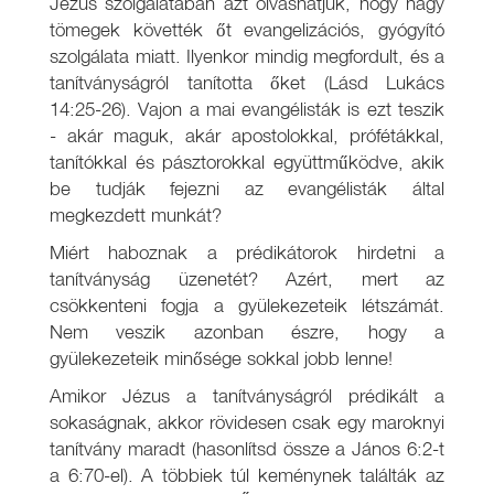
Jézus szolgálatában azt olvashatjuk, hogy nagy
tömegek követték őt evangelizációs, gyógyító
szolgálata miatt. Ilyenkor mindig megfordult, és a
tanítványságról tanította őket (Lásd Lukács
14:25-26). Vajon a mai evangélisták is ezt teszik
- akár maguk, akár apostolokkal, prófétákkal,
tanítókkal és pásztorokkal együttműködve, akik
be tudják fejezni az evangélisták által
megkezdett munkát?
Miért haboznak a prédikátorok hirdetni a
tanítványság üzenetét? Azért, mert az
csökkenteni fogja a gyülekezeteik létszámát.
Nem veszik azonban észre, hogy a
gyülekezeteik minősége sokkal jobb lenne!
Amikor Jézus a tanítványságról prédikált a
sokaságnak, akkor rövidesen csak egy maroknyi
tanítvány maradt (hasonlítsd össze a János 6:2-t
a 6:70-el). A többiek túl keménynek találták az