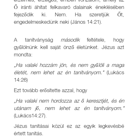
Ő iránti áhítat felkavaró dalainak éneklésében
fejeződik ki. Nem. Ha szeretjük Őt,
engedelmeskedünk neki (János 14:21).
A tanítványság
második
feltétele, hogy
gyűlölnünk kell saját önző életünket. Jézus azt
mondta:
„Ha valaki hozzám jön, és nem gyűlöli a maga
életét, nem lehet az én tanítványom."
(Lukács
14:26)
Ezt tovább erősítette azzal, hogy
„Ha valaki nem hordozza az ő keresztjét, és én
utánam jő, nem lehet az én tanítványom."
(Lukács14:27).
Jézus tanításai közül ez az egyik legkevésbé
értett tanítás.