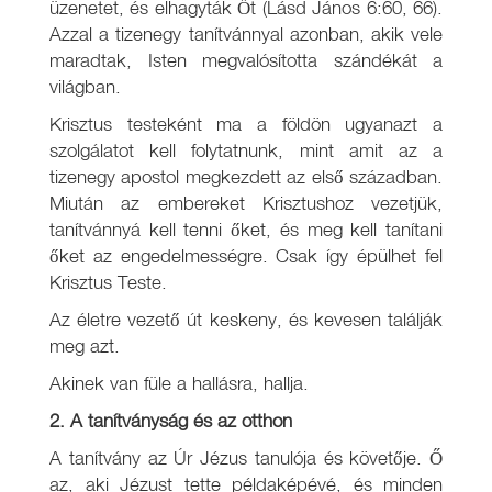
üzenetet, és elhagyták Őt (Lásd János 6:60, 66).
Azzal a tizenegy tanítvánnyal azonban, akik vele
maradtak, Isten megvalósította szándékát a
világban.
Krisztus testeként ma a földön ugyanazt a
szolgálatot kell folytatnunk, mint amit az a
tizenegy apostol megkezdett az első században.
Miután az embereket Krisztushoz vezetjük,
tanítvánnyá kell tenni őket, és meg kell tanítani
őket az engedelmességre. Csak így épülhet fel
Krisztus Teste.
Az életre vezető út keskeny, és kevesen találják
meg azt.
Akinek van füle a hallásra, hallja.
2. A tanítványság és az otthon
A tanítvány az Úr Jézus tanulója és követője. Ő
az, aki Jézust tette példaképévé, és minden