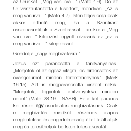
az Urunkat: „Meg van írva…" (Máté 4:6). De az
Úr visszautasította a kísértést, mondván: „Az is
meg van írva..." (Máté 4:7). Isten teljes célja csak
akkor érthető meg, ha a Szentírást
összehasonlítjuk a Szentírással - amikor a „Meg
van írva..." kifejezést együtt olvassuk az „az is
meg van írva…" kifejezéssel.
Gondolj a „nagy megbízatásra."
Jézus ezt parancsolta a tanítványainak:
„Menjetek el az egész világra, és hirdessétek az
evangéliumot minden teremtménynek" (Márk
16:15). Azt is megparancsolta viszont nekik:
"Menjetek, tegyetek tanítványokká minden
népet" (Máté 28:19 - NASB). Ez a két parancs
két része
egy
csodálatos megbízatásnak. Csak
e megbízatás mindkét részének alapos
megfontolása és engedelmesség által találhatjuk
meg és teljesíthetjük be Isten teljes akaratát.