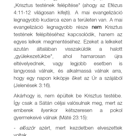
„Krisztus testének felépítése" (ahogy az Efézus
4:11-12 világosan kifejti). A mai evangelizáció
legnagyobb kudarca ezen a területen van. A mai
evangelizáció legnagyobb része
nem
Krisztus
testének felépítéséhez kapcsolódik, hanem az
egyes lelkek megmentéséhez. Ezeket a lelkeket
azután általában visszaküldik a halott
„gyülekezetükbe", ahol hamarosan újra
eltévelyednek, vagy legjobb esetben is
langyossá válnak, és alkalmassá válnak arra,
hogy egy napon kiköpje őket az Úr a szájából
(Jelenések 3:16).
Akárhogy is, nem épültek be Krisztus testébe.
Így csak a Sátán céljai valósulnak meg, mert az
emberek ilyenkor kétszeresen a pokol
gyermekeivé válnak (Máté 23:15):
-
először
azért, mert kezdetben elveszettek
voltak,