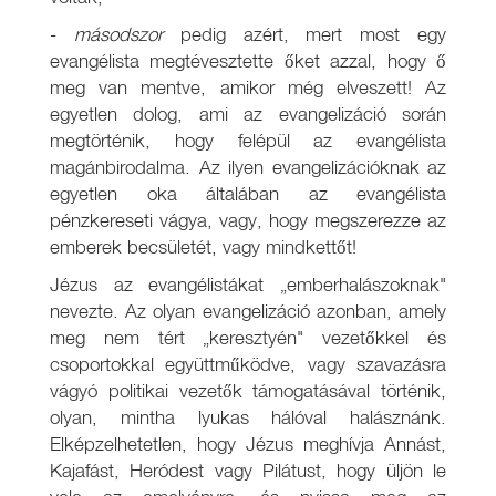
-
másodszor
pedig azért, mert most egy
evangélista megtévesztette őket azzal, hogy ő
meg van mentve, amikor még elveszett! Az
egyetlen dolog, ami az evangelizáció során
megtörténik, hogy felépül az evangélista
magánbirodalma. Az ilyen evangelizációknak az
egyetlen oka általában az evangélista
pénzkereseti vágya, vagy, hogy megszerezze az
emberek becsületét, vagy mindkettőt!
Jézus az evangélistákat „emberhalászoknak"
nevezte. Az olyan evangelizáció azonban, amely
meg nem tért „keresztyén" vezetőkkel és
csoportokkal együttműködve, vagy szavazásra
vágyó politikai vezetők támogatásával történik,
olyan, mintha lyukas hálóval halásznánk.
Elképzelhetetlen, hogy Jézus meghívja Annást,
Kajafást, Heródest vagy Pilátust, hogy üljön le