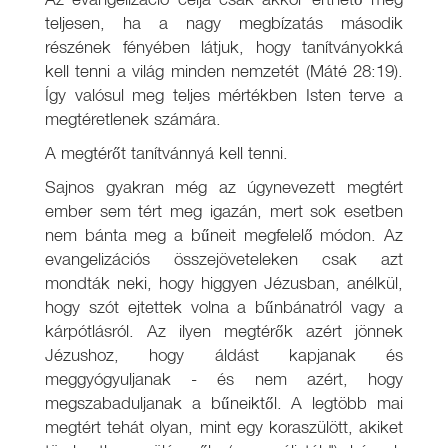
teljesen, ha a nagy megbízatás második
részének fényében látjuk, hogy tanítványokká
kell tenni a világ minden nemzetét (Máté 28:19).
Így valósul meg teljes mértékben Isten terve a
megtéretlenek számára.
A megtérőt tanítvánnyá kell tenni.
Sajnos gyakran még az úgynevezett megtért
ember sem tért meg igazán, mert sok esetben
nem bánta meg a bűneit megfelelő módon. Az
evangelizációs összejöveteleken csak azt
mondták neki, hogy higgyen Jézusban, anélkül,
hogy szót ejtettek volna a bűnbánatról vagy a
kárpótlásról. Az ilyen megtérők azért jönnek
Jézushoz, hogy áldást kapjanak és
meggyógyuljanak - és nem azért, hogy
megszabaduljanak a bűneiktől. A legtöbb mai
megtért tehát olyan, mint egy koraszülött, akiket