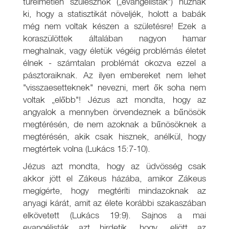
türelmetlen szülésznők („evangélisták") húznak
ki, hogy a statisztikát növeljék, holott a babák
még nem voltak készen a születésre! Ezek a
koraszülöttek általában nagyon hamar
meghalnak, vagy életük végéig problémás életet
élnek - számtalan problémát okozva ezzel a
pásztoraiknak. Az ilyen embereket nem lehet
"visszaesetteknek" nevezni, mert ők soha nem
voltak „előbb"! Jézus azt mondta, hogy az
angyalok a mennyben örvendeznek a bűnösök
megtérésén, de nem azoknak a bűnösöknek a
megtérésén, akik csak hisznek, anélkül, hogy
megtértek volna (Lukács 15:7-10).
Jézus azt mondta, hogy az üdvösség csak
akkor jött el Zákeus házába, amikor Zákeus
megígérte, hogy megtéríti mindazoknak az
anyagi kárát, amit az élete korábbi szakaszában
elkövetett (Lukács 19:9). Sajnos a mai
evangélisták azt hirdetik, hogy „eljött az